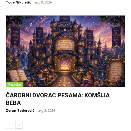
Tode Nikoletić
-
avg 8, 2026
Mesečina
ČAROBNI DVORAC PESAMA: KOMŠIJA
BEBA
Zoran Todorović
-
avg 8, 2026