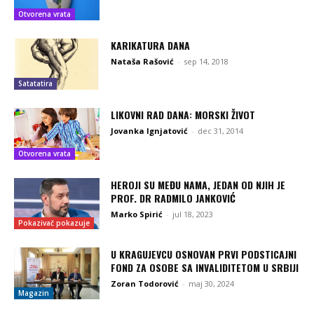
Otvorena vrata
KARIKATURA DANA
Nataša Rašović
-
sep 14, 2018
Satatatira
LIKOVNI RAD DANA: MORSKI ŽIVOT
Jovanka Ignjatović
-
dec 31, 2014
Otvorena vrata
HEROJI SU MEĐU NAMA, JEDAN OD NJIH JE
PROF. DR RADMILO JANKOVIĆ
Marko Spirić
-
jul 18, 2023
Pokazivač pokazuje
U KRAGUJEVCU OSNOVAN PRVI PODSTICAJNI
FOND ZA OSOBE SA INVALIDITETOM U SRBIJI
Zoran Todorović
-
maj 30, 2024
Magazin