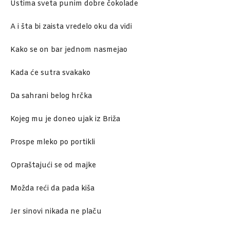
Ustima sveta punim dobre čokolade
A i šta bi zaista vredelo oku da vidi
Kako se on bar jednom nasmejao
Kada će sutra svakako
Da sahrani belog hrčka
Kojeg mu je doneo ujak iz Briža
Prospe mleko po portikli
Opraštajući se od majke
Možda reći da pada kiša
Jer sinovi nikada ne plaču