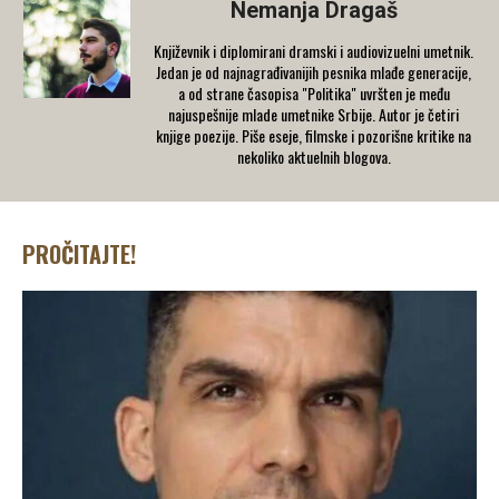
Nemanja Dragaš
Književnik i diplomirani dramski i audiovizuelni umetnik.
Jedan je od najnagrađivanijih pesnika mlađe generacije,
a od strane časopisa "Politika" uvršten je među
najuspešnije mlade umetnike Srbije. Autor je četiri
knjige poezije. Piše eseje, filmske i pozorišne kritike na
nekoliko aktuelnih blogova.
PROČITAJTE!