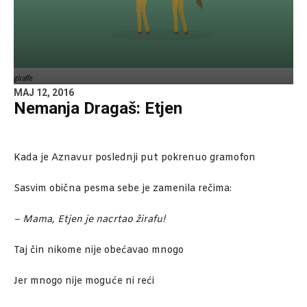
giraffe
MAJ 12, 2016
Nemanja Dragaš: Etjen
Kada je Aznavur poslednji put pokrenuo gramofon
Sasvim obična pesma sebe je zamenila rečima:
– Mama, Etjen je nacrtao žirafu!
Taj čin nikome nije obećavao mnogo
Jer mnogo nije moguće ni reći