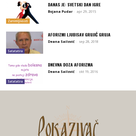
DANAS JE: SVETSKI DAN IGRE
Bojana Pudar
-
apr 29, 2015
Zanimljivosti
AFORIZMI LJUBISAV GRUJIĆ GRUJA
Deana Sailović
-
sep 28, 2018
Satatatira
DNEVNA DOZA AFORIZMA
Deana Sailović
-
okt 19, 2016
Satatatira