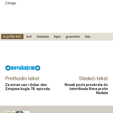
Zmaja.
KLJUČNE REČI
briž
čokolada
Etjen
gramofon
kiša
Facebook
X
Email
Prethodni tekst
Sledeći tekst
Za miran san i dobar dan:
Novak posle preokreta do
Zmajeva kugla 78. epizoda
četvrtfinala Rima protiv
Nadala