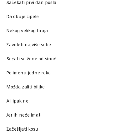
Sačekati prvi dan posla
Da obuje cipele
Nekog velikog broja
Zavoleti najviše sebe
Sećati se žene od sinoć
Po imenu jedne reke
Možda zaliti biljke
Ali ipak ne
Jer ih neće imati
Začešljati kosu