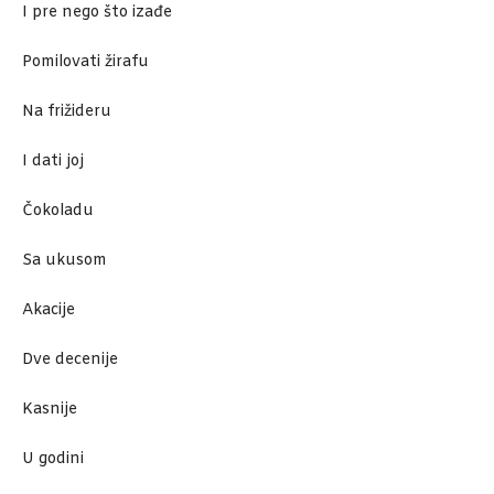
I pre nego što izađe
Pomilovati žirafu
Na frižideru
I dati joj
Čokoladu
Sa ukusom
Akacije
Dve decenije
Kasnije
U godini