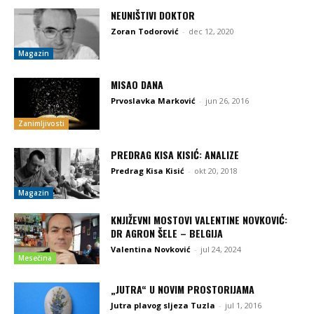
NEUNIŠTIVI DOKTOR
Zoran Todorović
-
dec 12, 2020
Magazin
MISAO DANA
Prvoslavka Marković
-
jun 26, 2016
Zanimljivosti
PREDRAG KISA KISIĆ: ANALIZE
Predrag Kisa Kisić
-
okt 20, 2018
Magazin
KNJIŽEVNI MOSTOVI VALENTINE NOVKOVIĆ:
DR AGRON ŠELE – BELGIJA
Valentina Novković
-
jul 24, 2024
Mesečina
„JUTRA“ U NOVIM PROSTORIJAMA
Jutra plavog sljeza Tuzla
-
jul 1, 2016