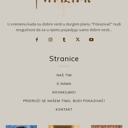
U vremenu kada su dobre vesti u durgom planu "Pokazivač" nudi
mogućnost da se u njemu pojavljuju samo dobre vesti...
Stranice
NAŠ TIM
O NAMA
NOVAKUJMO!
PRIDRUŽI SE NAŠEM TIMU, BUDI POKAZIVAČ!
KONTAKT