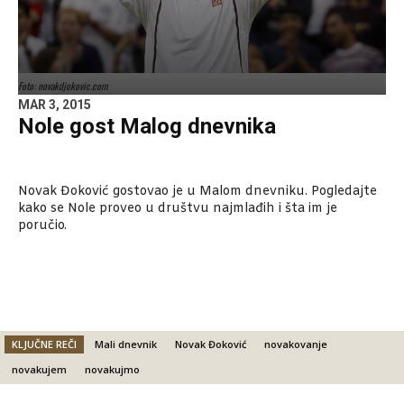
Foto: novakdjokovic.com
MAR 3, 2015
Nole gost Malog dnevnika
Novak Đoković gostovao je u Malom dnevniku. Pogledajte
kako se Nole proveo u društvu najmlađih i šta im je
poručio.
KLJUČNE REČI
Mali dnevnik
Novak Đoković
novakovanje
novakujem
novakujmo