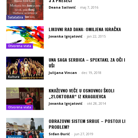
3 X PRESECI
Deana Sailović
-
maj 7, 2016
Satatatira
LIKOVNI RAD DANA: OMILJENA IGRAČKA
Jovanka Ignjatović
-
jan 22, 2015
Otvorena vrata
UNA SAGA SERBICA – SPEKTAKL ZA OČI I
UŠI
Julijana Vincan
-
dec 19, 2018
Kultura
KNJIŽEVNO VEČE U OSNOVNOJ ŠKOLI
„21.OKTOBAR“ IZ KRAGUJEVCA
Jovanka Ignjatović
-
okt 28, 2014
Otvorena vrata
OBRAZOVNI SISTEM SRBIJE – POSTOJI LI
PROBLEM?
Srđan Đurić
-
jun 27, 2019
Magazin