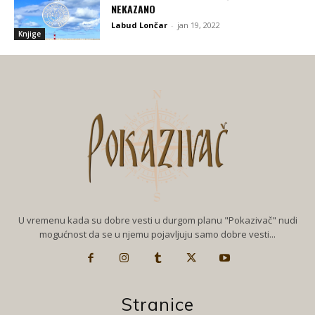
NEKAZANO
Labud Lončar
-
jan 19, 2022
Knjige
U vremenu kada su dobre vesti u durgom planu "Pokazivač" nudi
mogućnost da se u njemu pojavljuju samo dobre vesti...
Stranice