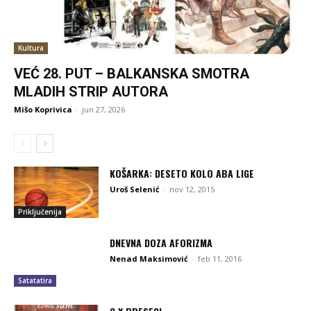
Kultura
VEĆ 28. PUT – BALKANSKA SMOTRA
MLADIH STRIP AUTORA
Mišo Koprivica
-
jun 27, 2026
KOŠARKA: DESETO KOLO ABA LIGE
Uroš Selenić
-
nov 12, 2015
Priključenija
DNEVNA DOZA AFORIZMA
Nenad Maksimović
-
feb 11, 2016
Satatatira