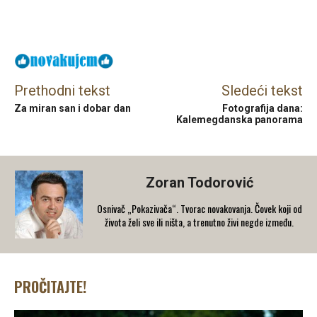
Facebook
X
Email
Prethodni tekst
Sledeći tekst
Za miran san i dobar dan
Fotografija dana:
Kalemegdanska panorama
Zoran Todorović
Osnivač „Pokazivača“. Tvorac novakovanja. Čovek koji od
života želi sve ili ništa, a trenutno živi negde između.
PROČITAJTE!