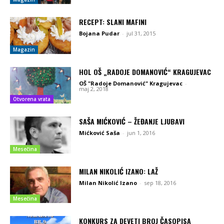
RECEPT: SLANI MAFINI
Bojana Pudar
-
jul 31, 2015
Magazin
HOL OŠ „RADOJE DOMANOVIĆ“ KRAGUJEVAC
OŠ "Radoje Domanović" Kragujevac
-
maj 2, 2018
Otvorena vrata
SAŠA MIĆKOVIĆ – ŽEĐANJE LJUBAVI
Mićković Saša
-
jun 1, 2016
Mesečina
MILAN NIKOLIĆ IZANO: LAŽ
Milan Nikolić Izano
-
sep 18, 2016
Mesečina
KONKURS ZA DEVETI BROJ ČASOPISA