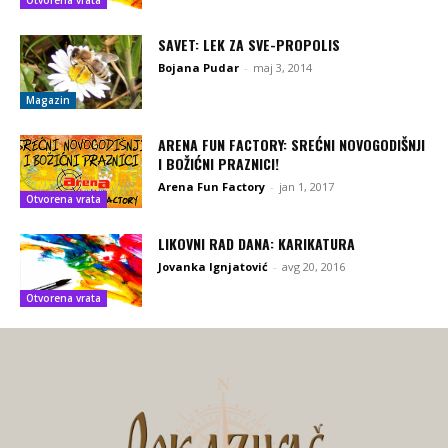
Otvorena vrata
SAVET: LEK ZA SVE-PROPOLIS
Bojana Pudar
-
maj 3, 2014
Magazin
ARENA FUN FACTORY: SREĆNI NOVOGODIŠNJI
I BOŽIĆNI PRAZNICI!
Arena Fun Factory
-
jan 1, 2017
Otvorena vrata
LIKOVNI RAD DANA: KARIKATURA
Jovanka Ignjatović
-
avg 20, 2016
Otvorena vrata