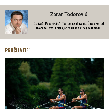
Zoran Todorović
Osnivač „Pokazivača“. Tvorac novakovanja. Čovek koji od
života želi sve ili ništa, a trenutno živi negde između.
PROČITAJTE!