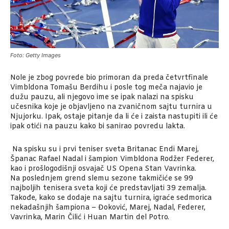
Foto: Getty Images
Nole je zbog povrede bio primoran da preda četvrtfinale
Vimbldona Tomašu Berdihu i posle tog meča najavio je
dužu pauzu, ali njegovo ime se ipak nalazi na spisku
učesnika koje je objavljeno na zvaničnom sajtu turnira u
Njujorku. Ipak, ostaje pitanje da li će i zaista nastupiti ili će
ipak otići na pauzu kako bi sanirao povredu lakta.
Na spisku su i prvi teniser sveta Britanac Endi Marej,
Španac Rafael Nadal i šampion Vimbldona Rodžer Federer,
kao i prošlogodišnji osvajač US Opena Stan Vavrinka.
Na poslednjem grend slemu sezone takmičiće se 99
najboljih tenisera sveta koji će predstavljati 39 zemalja.
Takođe, kako se dodaje na sajtu turnira, igraće sedmorica
nekadašnjih šampiona – Đoković, Marej, Nadal, Federer,
Vavrinka, Marin Čilić i Huan Martin del Potro.