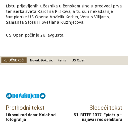
Listu prijavljenih učesnika u ženskom singlu predvodi prva
teniserka sveta Karolina Pliškova, a tu su i nekadašnje
šampionke US Opena Anđelik Kerber, Venus Vilijams,
Samanta Stosur i Svetlana Kuznjecova.
US Open počinje 28. avgusta.
KLJUČNE REČI
Novak Đoković
tenis
US Open
Facebook
X
Email
Prethodni tekst
Sledeći tekst
Likovni rad dana: Kolaž od
51. BITEF 2017: Epic trip –
fotografija
najava i reč selektora