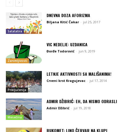
DNEVNA DOZA AFORIZMA
Biljana Kitić Čakar
-
jul 25, 2017
Satatatira
VIC NEDELJE: UZDANICA
Đorđe Todorović
-
jun 9, 2019
Zanimljivosti
LETNJE AKTIVNOSTI SA MALIŠANIMA!
Crveni krst Kragujevac
-
jul 17, 2014
Priključenija
ADMIR DŽIBRIĆ: EH, DA NISMO ODRASLI
Admir Džibrić
-
jul 19, 2018
Mesečina
RUKOMET: LINO ČERVAR NA KLUPI