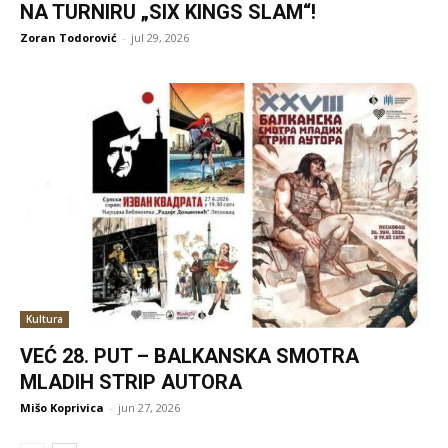
NA TURNIRU „SIX KINGS SLAM“!
Zoran Todorović
-
jul 29, 2026
Kultura
VEĆ 28. PUT – BALKANSKA SMOTRA
MLADIH STRIP AUTORA
Mišo Koprivica
-
jun 27, 2026