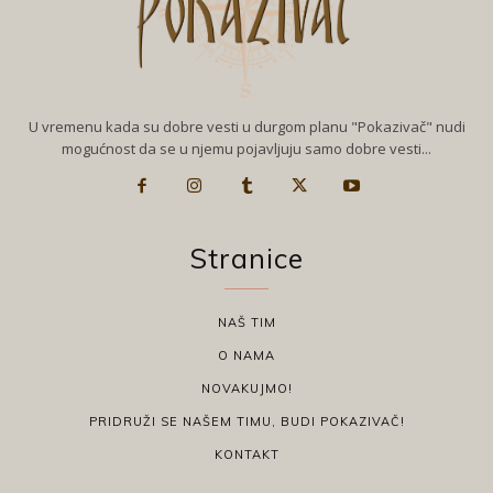
U vremenu kada su dobre vesti u durgom planu "Pokazivač" nudi
mogućnost da se u njemu pojavljuju samo dobre vesti...
Stranice
NAŠ TIM
O NAMA
NOVAKUJMO!
PRIDRUŽI SE NAŠEM TIMU, BUDI POKAZIVAČ!
KONTAKT