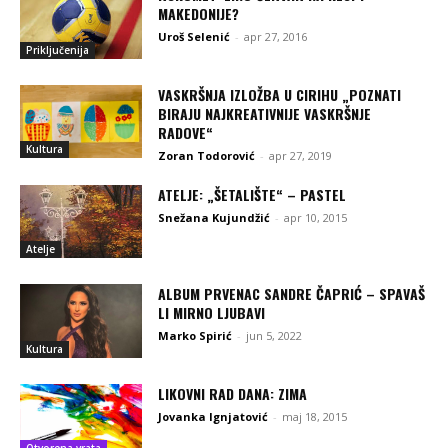
MAKEDONIJE?
Uroš Selenić
-
apr 27, 2016
Priključenija
VASKRŠNJA IZLOŽBA U CIRIHU „POZNATI
BIRAJU NAJKREATIVNIJE VASKRŠNJE
RADOVE“
Kultura
Zoran Todorović
-
apr 27, 2019
ATELJE: „ŠETALIŠTE“ – PASTEL
Snežana Kujundžić
-
apr 10, 2015
Atelje
ALBUM PRVENAC SANDRE ČAPRIĆ – SPAVAŠ
LI MIRNO LJUBAVI
Marko Spirić
-
jun 5, 2022
Kultura
LIKOVNI RAD DANA: ZIMA
Jovanka Ignjatović
-
maj 18, 2015