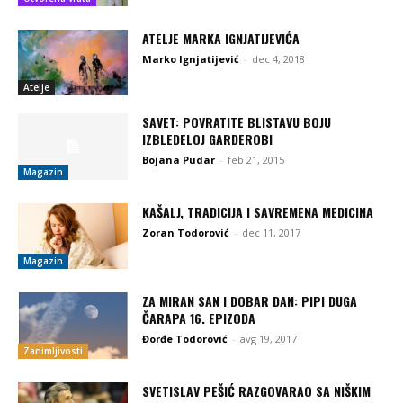
ATELJE MARKA IGNJATIJEVIĆA
Marko Ignjatijević
-
dec 4, 2018
Atelje
SAVET: POVRATITE BLISTAVU BOJU
IZBLEDELOJ GARDEROBI
Bojana Pudar
-
feb 21, 2015
Magazin
KAŠALJ, TRADICIJA I SAVREMENA MEDICINA
Zoran Todorović
-
dec 11, 2017
Magazin
ZA MIRAN SAN I DOBAR DAN: PIPI DUGA
ČARAPA 16. EPIZODA
Đorđe Todorović
-
avg 19, 2017
Zanimljivosti
SVETISLAV PEŠIĆ RAZGOVARAO SA NIŠKIM