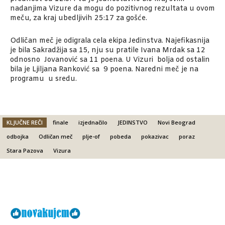
nadanjima Vizure da mogu do pozitivnog rezultata u ovom
meču, za kraj ubedljivih 25:17 za gošće.
Odličan meč je odigrala cela ekipa Jedinstva. Najefikasnija
je bila Sakradžija sa 15, nju su pratile Ivana Mrdak sa 12
odnosno Jovanović sa 11 poena. U Vizuri bolja od ostalin
bila je Ljiljana Ranković sa 9 poena. Naredni meč je na
programu u sredu.
KLJUČNE REČI
finale
izjednačilo
JEDINSTVO
Novi Beograd
odbojka
Odličan meč
plje-of
pobeda
pokazivac
poraz
Stara Pazova
Vizura
Facebook
X
Email