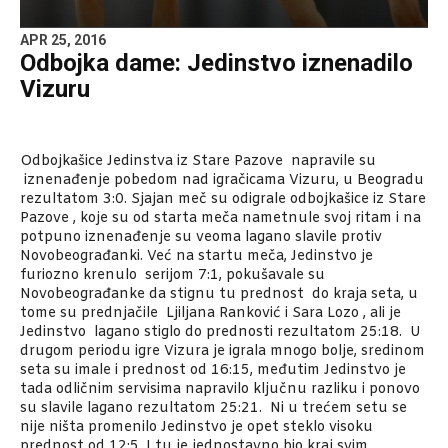
APR 25, 2016
Odbojka dame: Jedinstvo iznenadilo
Vizuru
Odbojkašice Jedinstva iz Stare Pazove napravile su
iznenađenje pobedom nad igračicama Vizuru, u Beogradu
rezultatom 3:0. Sjajan meč su odigrale odbojkašice iz Stare
Pazove , koje su od starta meča nametnule svoj ritam i na
potpuno iznenađenje su veoma lagano slavile protiv
Novobeograđanki. Već na startu meča, Jedinstvo je
furiozno krenulo serijom 7:1, pokušavale su
Novobeograđanke da stignu tu prednost do kraja seta, u
tome su prednjačile Ljiljana Ranković i Sara Lozo , ali je
Jedinstvo lagano stiglo do prednosti rezultatom 25:18. U
drugom periodu igre Vizura je igrala mnogo bolje, sredinom
seta su imale i prednost od 16:15, međutim Jedinstvo je
tada odličnim servisima napravilo ključnu razliku i ponovo
su slavile lagano rezultatom 25:21. Ni u trećem setu se
nije ništa promenilo Jedinstvo je opet steklo visoku
prednost od 12:5. I tu je jednostavno bio kraj svim