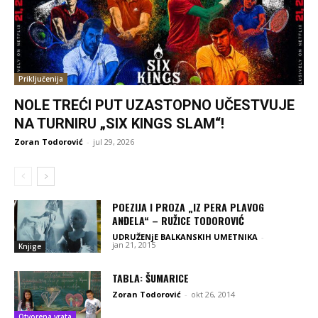
Priključenija
NOLE TREĆI PUT UZASTOPNO UČESTVUJE
NA TURNIRU „SIX KINGS SLAM“!
Zoran Todorović
-
jul 29, 2026
POEZIJA I PROZA „IZ PERA PLAVOG
ANĐELA“ – RUŽICE TODOROVIĆ
UDRUŽENjE BALKANSKIH UMETNIKA
-
jan 21, 2015
Knjige
TABLA: ŠUMARICE
Zoran Todorović
-
okt 26, 2014
Otvorena vrata