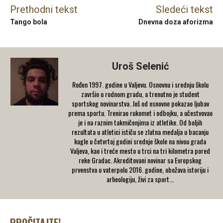
Prethodni tekst
Sledeći tekst
Tango bola
Dnevna doza aforizma
Uroš Selenić
Rođen 1997. godine u Valjevu. Osnovnu i srednju školu
završio u rodnom gradu, a trenutno je student
sportskog novinarstva. Još od osnovne pokazao ljubav
prema sportu. Trenirao rukomet i odbojku, a učestvovao
je i na raznim takmičenjima iz atletike. Od boljih
rezultata u atletici ističu se zlatna medalja u bacanju
kugle u četvrtoj godini srednje škole na nivou grada
Valjeva, kao i treće mesto u trci na tri kilometra pored
reke Gradac. Akreditovani novinar sa Evropskog
prvenstva u vaterpolu 2016. godine, obožava istoriju i
arheologiju, živi za sport...
PROČITAJTE!