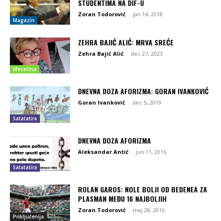
STUDENTIMA NA DIF-U
Zoran Todorović
-
jan 14, 2018
Magazin
ZEHRA BAJIĆ ALIĆ: MRVA SREĆE
Zehra Bajić Alić
-
dec 27, 2023
Mesečina
DNEVNA DOZA AFORIZMA: GORAN IVANKOVIĆ
Goran Ivanković
-
dec 5, 2019
Satatatira
DNEVNA DOZA AFORIZMA
Aleksandar Antić
-
jun 11, 2016
Satatatira
ROLAN GAROS: NOLE BOLJI OD BEDENEA ZA
PLASMAN MEĐU 16 NAJBOLJIH
Zoran Todorović
-
maj 28, 2016
Priključenija