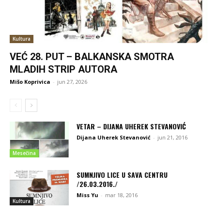
Kultura
VEĆ 28. PUT – BALKANSKA SMOTRA
MLADIH STRIP AUTORA
Mišo Koprivica
-
jun 27, 2026
VETAR – DIJANA UHEREK STEVANOVIĆ
Dijana Uherek Stevanović
-
jun 21, 2016
Mesečina
SUMNJIVO LICE U SAVA CENTRU
/26.03.2016./
Miss Yu
-
mar 18, 2016
Kultura