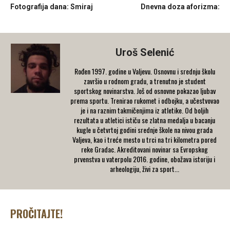
Fotografija dana: Smiraj
Dnevna doza aforizma:
Uroš Selenić
Rođen 1997. godine u Valjevu. Osnovnu i srednju školu
završio u rodnom gradu, a trenutno je student
sportskog novinarstva. Još od osnovne pokazao ljubav
prema sportu. Trenirao rukomet i odbojku, a učestvovao
je i na raznim takmičenjima iz atletike. Od boljih
rezultata u atletici ističu se zlatna medalja u bacanju
kugle u četvrtoj godini srednje škole na nivou grada
Valjeva, kao i treće mesto u trci na tri kilometra pored
reke Gradac. Akreditovani novinar sa Evropskog
prvenstva u vaterpolu 2016. godine, obožava istoriju i
arheologiju, živi za sport...
PROČITAJTE!