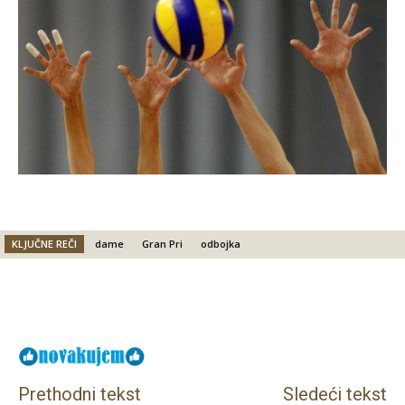
KLJUČNE REČI
dame
Gran Pri
odbojka
Facebook
X
Email
Prethodni tekst
Sledeći tekst