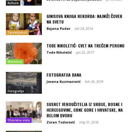
Kultura
GINISOVA KNJIGA REKORDA: NAJNIŽI ČOVEK
NA SVETU
Bojana Pudar
-
okt 24, 2014
Zanimljivosti
TODE NIKOLETIĆ: CVET NA TREĆEM PERONU
Tode Nikoletić
-
jan 22, 2017
Mesečina
FOTOGRAFIJA DANA
Jovana Kuzmanović
-
feb 20, 2018
Fotografija
SUSRET VEROUČITELJA IZ SRBIJE, BOSNE I
HERCEGOVINE, CRNE GORE I HRVATSKE, NA
BELOM DVORU
Otvorena vrata
Zoran Todorović
-
maj 31, 2018