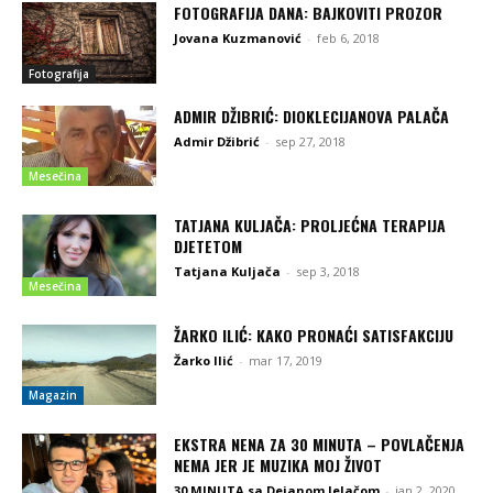
FOTOGRAFIJA DANA: BAJKOVITI PROZOR
Jovana Kuzmanović
-
feb 6, 2018
Fotografija
ADMIR DŽIBRIĆ: DIOKLECIJANOVA PALAČA
Admir Džibrić
-
sep 27, 2018
Mesečina
TATJANA KULJAČA: PROLJEĆNA TERAPIJA
DJETETOM
Tatjana Kuljača
-
sep 3, 2018
Mesečina
ŽARKO ILIĆ: KAKO PRONAĆI SATISFAKCIJU
Žarko Ilić
-
mar 17, 2019
Magazin
EKSTRA NENA ZA 30 MINUTA – POVLAČENJA
NEMA JER JE MUZIKA MOJ ŽIVOT
30 MINUTA sa Dejanom Jelačom
-
jan 2, 2020