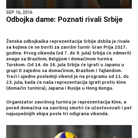
SEP 16, 2016
Odbojka dame: Poznati rivali Srbije
Ženska odbojkaška reprezentacija Srbije dobila je rivale
sa kojima će se boriti za završni turnir Gran Prija 2017.
godine. Prvog vikenda (od 7. do 9. jula) Srbija će odmeriti
snage sa Brazilom, Belgijom i domaćinom turnira
Turskom. Od 14. do 16. jula Srbija će igrati u Japanu u
grupi D zajedno sa domaćinom, Brazilom i Tajlandom.
Treći i ujedno poslednji vikend je na programu od 21. do
23. jula, kada će naša reprezentacija igrati protiv Kine
(domaćin turinira), Japana i Rusije u Hong Kongu.
Organizator završnog turnira je reprezentacija Kine, a
pored domaćina na završnoj smotri će učestovovati i pet
najuspešnijih ekipa posle tri odigrana vikenda.