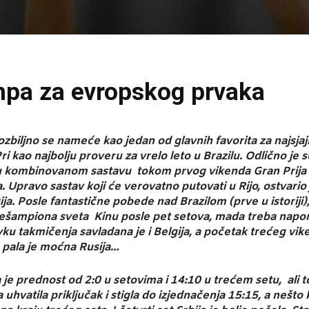
pa za evropskog prvaka
zbiljno se nameće kao jedan od glavnih favorita za najsjaj
ri kao najbolju proveru za vrelo leto u Brazilu. Odlično je 
za u kombinovanom sastavu tokom prvog vikenda Gran Prija 
Upravo sastav koji će verovatno putovati u Rijo, ostvario
. Posle fantastične pobede nad Brazilom (prve u istoriji),
icešampiona sveta Kinu posle pet setova, mada treba napo
u takmičenja savladana je i Belgija, a početak trećeg vi
a, pala je moćna Rusija…
je prednost od 2:0 u setovima i 14:10 u trećem setu, ali t
 uhvatila priključak i stigla do izjednačenja 15:15, a nešto 