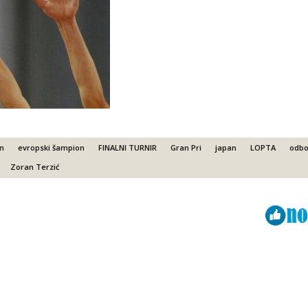
n
evropski šampion
FINALNI TURNIR
Gran Pri
japan
LOPTA
odbo
Zoran Terzić
Viber
ReddIt