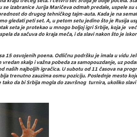
 kraju trećeg seta. I četvrti set Srbija je bolje počela. Sta
u se izabranice Jurija Maričeva odmah predale, uspele su da
prednost do drugog tehničkog tajm-auta. Kada je na semafo
mo gledati peti set. A, u petom setu jedino što je Rusija us
atak seta je protekao u mnogo boljoj igri Srbije, koja je 
spela da sačuva do kraja meča, i da slavi nakon što je isko
 sa 15 osvojenih poena. Odličnu podršku je imala u vidu Je
n vredan skalp i važna pobeda za samopouzdanje, uz podat
 od naših najboljih igračica. U subotu od 11 časova na prog
ija trenutno zauzima osmu poziciju. Poslednje mesto koje vo
e tako da bi Srbija mogla do završnog turnira, ukoliko slav