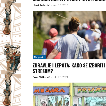
Uroš Selenić
-
sep 16, 2016
Magazin
ZDRAVLJE I LEPOTA: KAKO SE IZBORITI
STRESOM?
Ema Vitković
-
okt 26, 2021