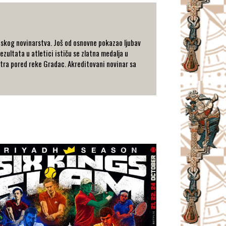
tskog novinarstva. Još od osnovne pokazao ljubav
ezultata u atletici ističu se zlatna medalja u
metra pored reke Gradac. Akreditovani novinar sa