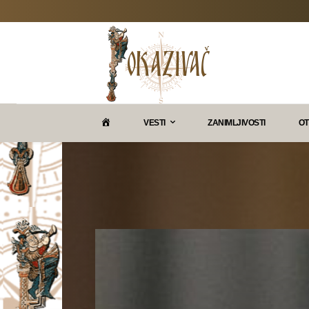
P
VESTI
ZANIMLJIVOSTI
OT
O
K
A
Z