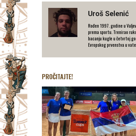
Uroš Selenić
Rođen 1997. godine u Valjev
prema sportu. Trenirao rukom
bacanju kugle u četvrtoj go
Evropskog prvenstva u vaterp
PROČITAJTE!