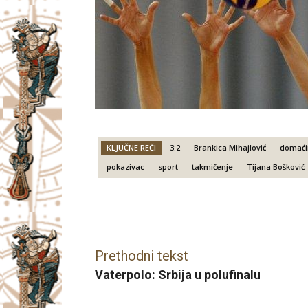
KLJUČNE REČI
3:2
Brankica Mihajlović
domaći
pokazivac
sport
takmičenje
Tijana Bošković
Facebook
X
Email
Prethodni tekst
Vaterpolo: Srbija u polufinalu