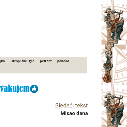
jka
Olimpijske igre
peti set
pobeda
Sledeći tekst
Misao dana