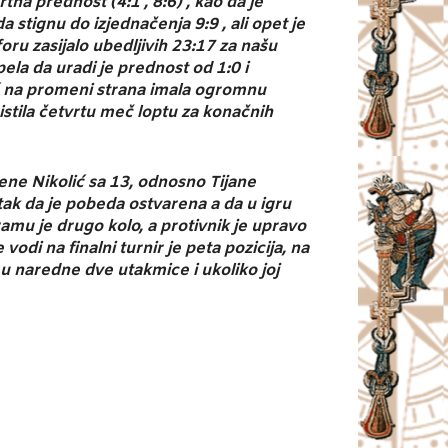
rtna prednost (4:1 , 8:6) , kao da je
 stignu do izjednačenja 9:9 , ali opet je
ru zasijalo ubedljivih 23:17 za našu
pela da uradi je prednost od 1:0 i
već na promeni strana imala ogromnu
ristila četvrtu meč loptu za konačnih
lene Nikolić sa 13, odnosno Tijane
ak da je pobeda ostvarena a da u igru
ramu je drugo kolo, a protivnik je upravo
di na finalni turnir je peta pozicija, na
i u naredne dve utakmice i ukoliko joj