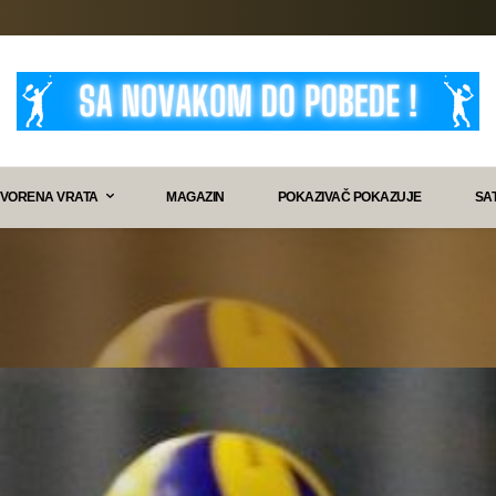
VORENA VRATA
MAGAZIN
POKAZIVAČ POKAZUJE
SA