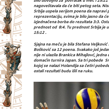
bilo dovoljno za povratak u meč i 25:21 na
nagoveštavala da će biti petog seta. Nis
Srbija uspela serijom poena da napravi 
reprezentaciju, svima je bilo jasno da će
izjednačena borba do rezultata 3:3. Ost
prednost od 8:4. Tu prednost Srbija je u
15:12 .
Sjajna na meču je bila Stefana Veljković
Bošković sa 12 poena. Svakako još jeda
nije ni ulazila Brankica Mihajlovć, jedna
domaćin turnira Japan. Sa tri pobede Srb
kojoj se nalazi Holandija sa četiri pobed
ostali rezultati budu išli na ruku.