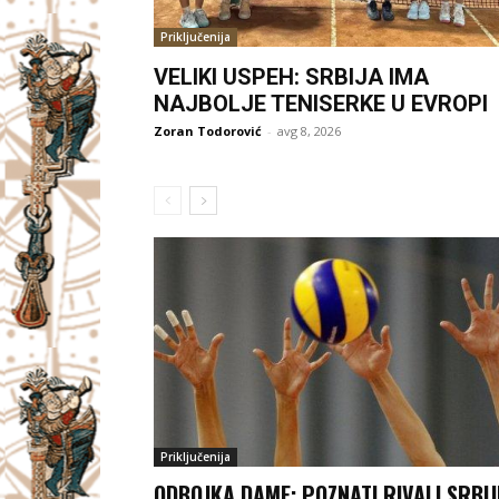
Priključenija
VELIKI USPEH: SRBIJA IMA
NAJBOLJE TENISERKE U EVROPI
Zoran Todorović
-
avg 8, 2026
Priključenija
ODBOJKA DAME: POZNATI RIVALI SRBIJ