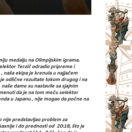
niju medalju na Olimpijskim igrama.
selektor Terzič odradio pripreme i
, naša ekipa je krenula u najjačem
 je odlične rezultate tokom drugog i na
 naše dame su nastavile sa sjajnim
menuti da je na tom meču selektor
kenda u Japanu , nije mogao da počne na
o nije predstavljao problem za
kasnije i do prednosti od 20:18, što je