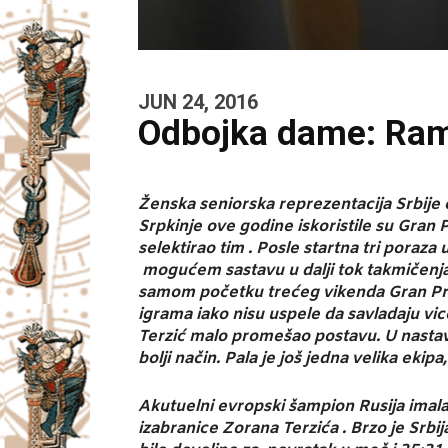
JUN 24, 2016
Odbojka dame: Ram
Ženska seniorska reprezentacija Srbije o
Srpkinje ove godine iskoristile su Gran P
selektirao tim . Posle startna tri pora
mogućem sastavu u dalji tok takmičenja. 
samom početku trećeg vikenda Gran Prija
igrama iako nisu uspele da savladaju v
Terzić malo promešao postavu. U nastavk
bolji način. Pala je još jedna velika ekip
Akutuelni evropski šampion Rusija imala 
izabranice Zorana Terzića . Brzo je Srbija