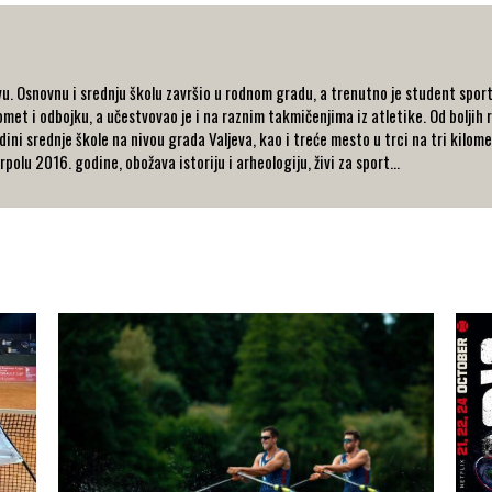
u. Osnovnu i srednju školu završio u rodnom gradu, a trenutno je student spor
et i odbojku, a učestvovao je i na raznim takmičenjima iz atletike. Od boljih r
dini srednje škole na nivou grada Valjeva, kao i treće mesto u trci na tri kilo
olu 2016. godine, obožava istoriju i arheologiju, živi za sport...