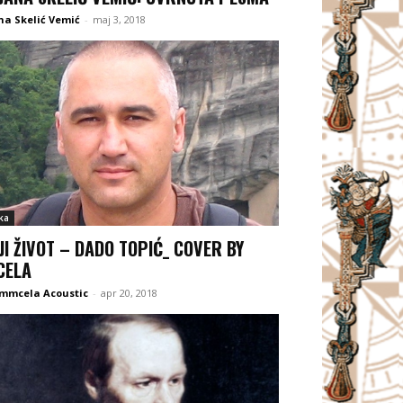
ana Skelić Vemić
-
maj 3, 2018
ka
JI ŽIVOT – DADO TOPIĆ_ COVER BY
CELA
 mmcela Acoustic
-
apr 20, 2018