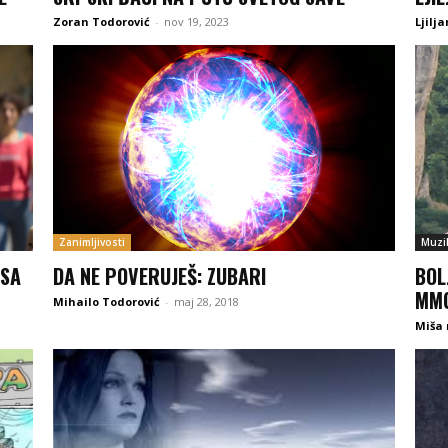
Zoran Todorović
-
nov 19, 2023
Ljilj
Zanimljivosti
Muzi
 SA
DA NE POVERUJEŠ: ZUBARI
BOL
MM
Mihailo Todorović
-
maj 28, 2018
Miša