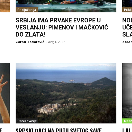
Priključenija
Prikl
SRBIJA IMA PRVAKE EVROPE U
NO
VESLANJU: PIMENOV I MAČKOVIĆ
UČ
DO ZLATA!
SL
Zoran Todorović
-
avg 1, 2026
Zoran
Obrazovanje
Mese
E
SRPSKI ĐACI NA PUTU SVETOG SAVE
LJI