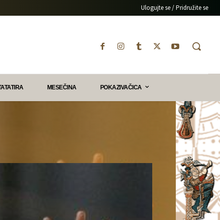
Ulogujte se / Pridružite se
TATATIRA
MESEČINA
POKAZIVAČICA