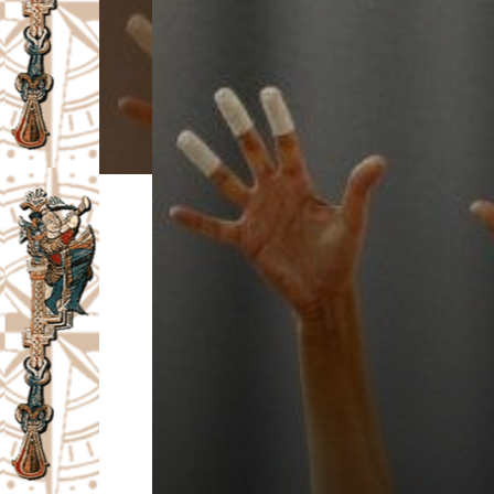
I
V
A
Č