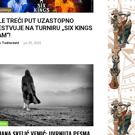
jučenija
LE TREĆI PUT UZASTOPNO
ESTVUJE NA TURNIRU „SIX KINGS
AM“!
 Todorović
-
jul 29, 2026
čina
LJANA SKELIĆ VEMIĆ: UVRNUTA PESMA