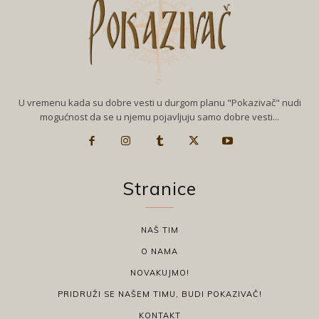
U vremenu kada su dobre vesti u durgom planu "Pokazivač" nudi
mogućnost da se u njemu pojavljuju samo dobre vesti...
Stranice
NAŠ TIM
O NAMA
NOVAKUJMO!
PRIDRUŽI SE NAŠEM TIMU, BUDI POKAZIVAČ!
KONTAKT