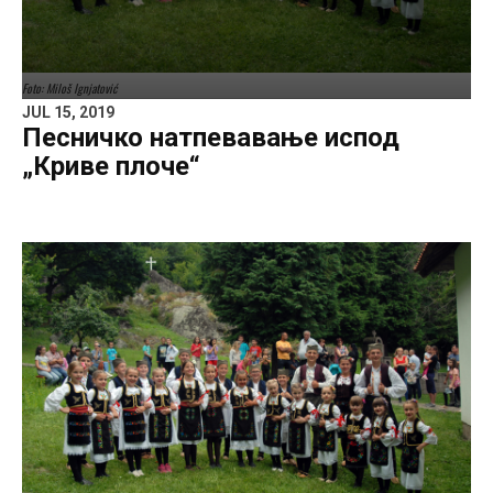
Foto: Miloš Ignjatović
JUL 15, 2019
Песничко натпевавање испод
„Криве плоче“