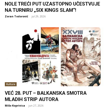
NOLE TREĆI PUT UZASTOPNO UČESTVUJE
NA TURNIRU „SIX KINGS SLAM“!
Zoran Todorović
-
jul 29, 2026
Kultura
VEĆ 28. PUT – BALKANSKA SMOTRA
MLADIH STRIP AUTORA
Mišo Koprivica
-
jun 27, 2026