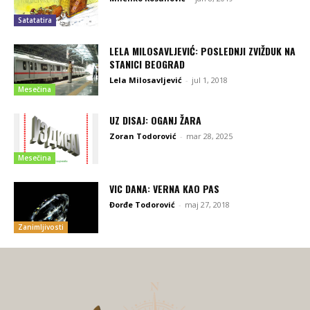
Satatatira
LELA MILOSAVLJEVIĆ: POSLEDNJI ZVIŽDUK NA
STANICI BEOGRAD
Lela Milosavljević
-
jul 1, 2018
Mesečina
UZ DISAJ: OGANJ ŽARA
Zoran Todorović
-
mar 28, 2025
Mesečina
VIC DANA: VERNA KAO PAS
Đorđe Todorović
-
maj 27, 2018
Zanimljivosti