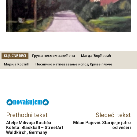
KLJUČNE REČI
Гружа песмом закићена
Магда Ђорћевић
Марија Костић
Песничко натпевавање испод Криве плоче
Facebook
X
Email
Prethodni tekst
Sledeći tekst
Atelje Milivoja Kostića
Milan Pajević: Starije je jutro
Koleta: Blackball – StreetArt
od večeri
Waldkirch, Germany