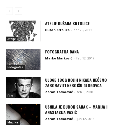
ATELJE DUŠANA KRTOLICE
Dušan Krtolica
-
apr 25, 2019
Atelje
FOTOGRAFIJA DANA
Marko Marković
-
feb 12, 2017
Fotografija
ULOGE ZBOG KOJIH NIKADA NEĆEMO
ZABORAVITI NEBOJŠU GLOGOVCA
Zoran Todorović
-
feb 9, 2018
Film
USNILA JE DUBOK SANAK – MARIJA I
ANASTASIJA VASIĆ
Zoran Todorović
-
jun 12, 2018
Muzika