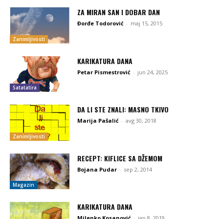
ZA MIRAN SAN I DOBAR DAN
Đorđe Todorović
-
maj 15, 2015
Zanimljivosti
KARIKATURA DANA
Petar Pismestrović
-
jun 24, 2025
Satatatira
DA LI STE ZNALI: MASNO TKIVO
Marija Pašalić
-
avg 30, 2018
Zanimljivosti
RECEPT: KIFLICE SA DŽEMOM
Bojana Pudar
-
sep 2, 2014
Magazin
KARIKATURA DANA
Milenko Kosanović
-
jan 8, 2019