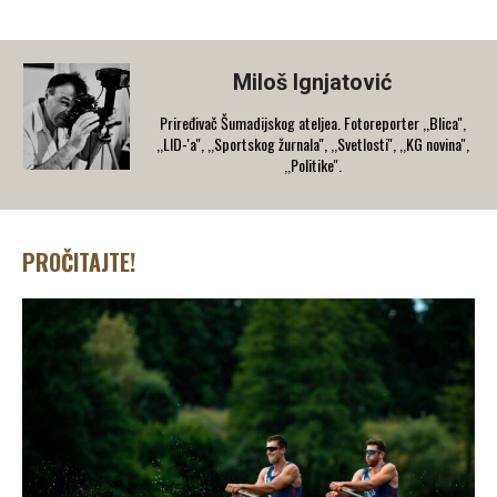
Miloš Ignjatović
Priređivač Šumadijskog ateljea. Fotoreporter ,,Blica'',
,,LID-'a'', ,,Sportskog žurnala'', ,,Svetlosti'', ,,KG novina'',
,,Politike''.
PROČITAJTE!