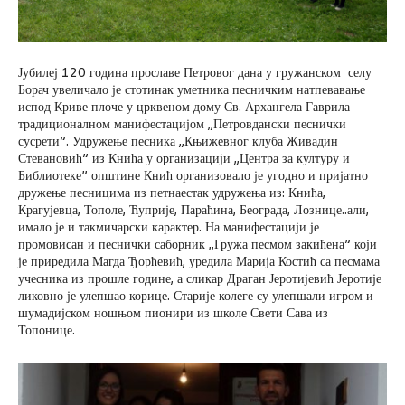
Јубилеј 120 година прославе Петровог дана у гружанском селу
Борач увеличало је стотинак уметника песничким натпевавање
испод Криве плоче у црквеном дому Св. Архангела Гаврила
традиционалном манифестацијом „Петровдански песнички
сусрети”. Удружење песника „Књижевног клуба Живадин
Стевановић” из Кнића у организацији „Центра за културу и
Библиотеке” општине Кнић организовало је угодно и пријатно
дружење песницима из петнаестак удружења из: Кнића,
Крагујевца, Тополе, Ћуприје, Параћина, Београда, Лознице..али,
имало је и такмичарски карактер. На манифестацији је
промовисан и песнички саборник „Гружа песмом закићена” који
је приредила Магда Ђорћевић, уредила Марија Костић са песмама
учесника из прошле године, а сликар Драган Јеротијевић Јеротије
ликовно је улепшао корице. Старије колеге су улепшали игром и
шумадијском ношњом пионири из школе Свети Сава из
Топонице.