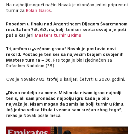
Na najbolji mogući način Novak je okončao jedini pripremni
turnir za
Rolan Garos
.
Pobedom u finalu nad Argentincem Dijegom Švarcmanom
rezultatom 7:5, 6:3, najbolji teniser sveta osvojio je peti
put u karijeri
Masters turnir u Rimu
.
Trijumfom u „večnom gradu“ Novak je postavio novi
rekord. Postao je teniser sa najvećim brojem osvojenih
Masters turnira – 36.
Pre toga je bio izjednačen sa
Rafaelom Nadalom (35).
Ovo je Novakov 81. trofej u karijeri, četvrti u 2020. godini.
„Divna nedelja za mene. Mislim da nisam igrao najbolji
tenis, ali sam pronašao najbolju igru kada je bilo
najvažnije. Nisam mogao da zamislim bolji turnir u Rimu.
Još jedna velika titula i veoma sam srećan zbog toga“
,
rekao je Novak posle meča.