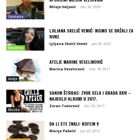
Miloje Veljović
-
dec 20, 2020
Satatatira
LJILJANA SKELIĆ VEMIĆ: NISMO SE DRŽALI ZA
RUKE
Ljiljana Skelić Vemić
-
jan 18, 2023
Mesečina
ATELJE MARINE VESELINOVIĆ
Marina Veselinović
-
mar 18, 2017
Atelje
SANJIN ŠTRBAC: ZVUK SELA I GRADA XXIV –
NAJBOLJI ALBUMI U 2017.
Zoran Todorović
-
dec 23, 2017
Muzika
DA LI STE ZNALI: KOFEIN V
Marija Pašalić
-
jun 23, 2015