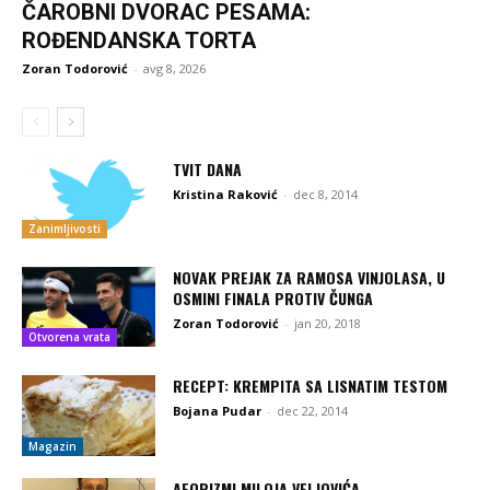
ČAROBNI DVORAC PESAMA:
ROĐENDANSKA TORTA
Zoran Todorović
-
avg 8, 2026
TVIT DANA
Kristina Raković
-
dec 8, 2014
Zanimljivosti
NOVAK PREJAK ZA RAMOSA VINJOLASA, U
OSMINI FINALA PROTIV ČUNGA
Zoran Todorović
-
jan 20, 2018
Otvorena vrata
RECEPT: KREMPITA SA LISNATIM TESTOM
Bojana Pudar
-
dec 22, 2014
Magazin
AFORIZMI MILOJA VELJOVIĆA