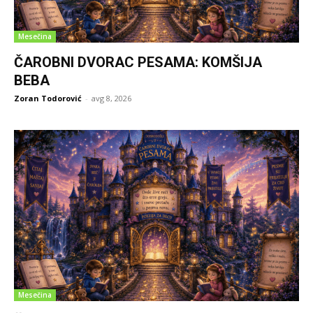
Mesečina
ČAROBNI DVORAC PESAMA: KOMŠIJA
BEBA
Zoran Todorović
-
avg 8, 2026
Mesečina