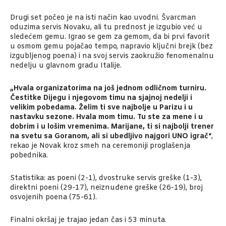
Drugi set počeo je na isti način kao uvodni. Švarcman
oduzima servis Novaku, ali tu prednost je izgubio već u
sledećem gemu. Igrao se gem za gemom, da bi prvi favorit
u osmom gemu pojačao tempo, napravio ključni brejk (bez
izgubljenog poena) i na svoj servis zaokružio fenomenalnu
nedelju u glavnom gradu Italije.
„Hvala organizatorima na još jednom odličnom turniru.
Čestitke Dijegu i njegovom timu na sjajnoj nedelji i
velikim pobedama. Želim ti sve najbolje u Parizu i u
nastavku sezone. Hvala mom timu. Tu ste za mene i u
dobrim i u lošim vremenima. Marijane, ti si najbolji trener
na svetu sa Goranom, ali si ubedljivo najgori UNO igrač“
,
rekao je Novak kroz smeh na ceremoniji proglašenja
pobednika.
Statistika: as poeni (2-1), dvostruke servis greške (1-3),
direktni poeni (29-17), neiznuđene greške (26-19), broj
osvojenih poena (75-61).
Finalni okršaj je trajao jedan čas i 53 minuta.