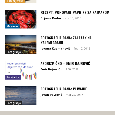
Zanimljivosti
RECEPT: POHOVANE PAPRIKE SA KAJMAKOM
Bojana Pudar
-
apr 13, 2015
Magazin
FOTOGRAFIJA DANA: ZALAZAK NA
KALEMEGDANU
Jovana Kuzmanović
-
feb 17, 2015
Fotografija
AFORIZMIČNO – EMIR BAJROVIĆ
Emir Bajrović
-
jul 30, 2018
Satatatira
FOTOGRAFIJA DANA: PLIVANJE
Jovan Pavlović
-
mar 29, 2017
Fotografija