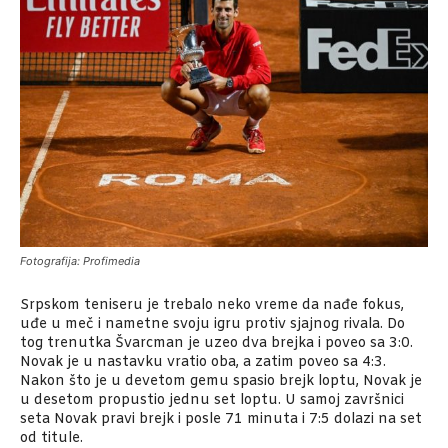
Fotografija: Profimedia
Srpskom teniseru je trebalo neko vreme da nađe fokus,
uđe u meč i nametne svoju igru protiv sjajnog rivala. Do
tog trenutka Švarcman je uzeo dva brejka i poveo sa 3:0.
Novak je u nastavku vratio oba, a zatim poveo sa 4:3.
Nakon što je u devetom gemu spasio brejk loptu, Novak je
u desetom propustio jednu set loptu. U samoj završnici
seta Novak pravi brejk i posle 71 minuta i 7:5 dolazi na set
od titule.