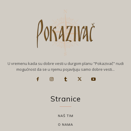
U vremenu kada su dobre vesti u durgom planu "Pokazivač" nudi
mogućnost da se u njemu pojavljuju samo dobre vesti...
Stranice
NAŠ TIM
O NAMA