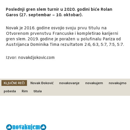
Poslednji gren slem turnir u 2020. godini biće Rolan
Garos (27. septembar – 10. oktobar).
Novak je 2016. godine osvojio svoju prvu titulu na
Otvorenom prvenstvu Francuske i kompletirao karijerni
gren slem. 2019. godine je poražen u polufinalu Pariza od
Austrijanca Dominika Tima rezultatom 2:6, 6:3, 5:7, 7:5, 5:7.
Izvor: novakdjokovic.com
KLJUČNE REČI
Novak Đoković
novakovanje
novakujem
novakujmo
pobeda
Rim
titula
Facebook
X
Email