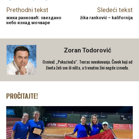
Prethodni tekst
Sledeći tekst
жика ранковић: звездано
žika ranković – kalifornija
небо изнад мочваре
Zoran Todorović
Osnivač „Pokazivača“. Tvorac novakovanja. Čovek koji od
života želi sve ili ništa, a trenutno živi negde između.
PROČITAJTE!