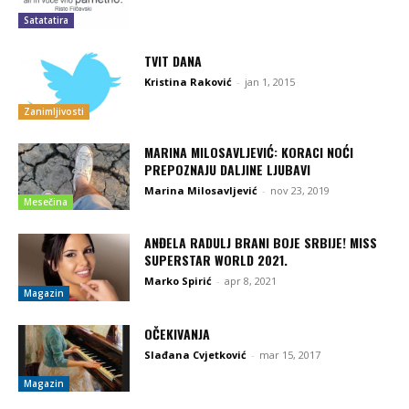
Satatatira
TVIT DANA
Kristina Raković
-
jan 1, 2015
Zanimljivosti
MARINA MILOSAVLJEVIĆ: KORACI NOĆI
PREPOZNAJU DALJINE LJUBAVI
Marina Milosavljević
-
nov 23, 2019
Mesečina
ANĐELA RADULJ BRANI BOJE SRBIJE! MISS
SUPERSTAR WORLD 2021.
Marko Spirić
-
apr 8, 2021
Magazin
OČEKIVANJA
Slađana Cvjetković
-
mar 15, 2017
Magazin