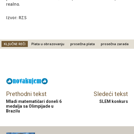
realno.
Izvor: RZS
KLJUČNE REČI
Plata u obrazovanju
prosečna plata
prosečna zarada
Facebook
X
Email
Prethodni tekst
Sledeći tekst
Mladi matematičari doneli 6
SLEM konkurs
medalja sa Olimpijade u
Brazilu