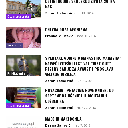
ČETIRI GODINE ŠKOLSKOG ŽIVOTA SU IZA
NAS
Zoran Todorović
-
jul 18, 2014
Otvorena vrata
DNEVNA DOZA AFORIZMA
Branka Milićević
-
nov 30, 2016
Satatatira
SPEKTAKL GODINE U MANASTIRU MANASIJA:
NAJVEĆI VITEŠKI FESTIVAL “JUST OUT”
REZERVISAN JE ZA AVGUST I PROSLAVU
VELIKOG JUBILEJA
Priključenija
Zoran Todorović
-
jun 26, 2018
PRVACIMA I PETACIMA NOVE KNJIGE, OD
SEPTEMBRA UČENJE I IZ DIGITALNIH
UDŽBENIKA
Otvorena vrata
Zoran Todorović
-
mar 27, 2018
MADE IN MAKEDONIJA
Deana Sailović
-
feb 7, 2018