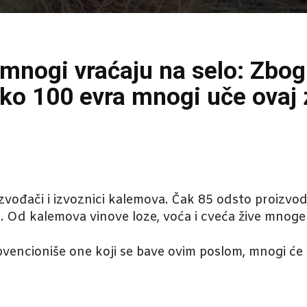
mnogi vraćaju na selo: Zbog 
ko 100 evra mnogi uče ovaj 
oizvođači i izvoznici kalemova. Čak 85 odsto proizvo
. Od kalemova vinove loze, voća i cveća žive mnoge 
vencioniše one koji se bave ovim poslom, mnogi će m