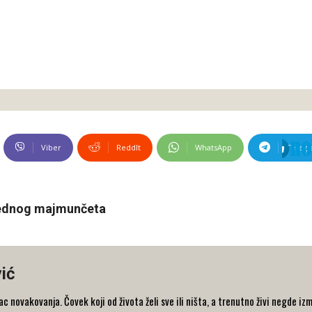
Viber
ReddIt
WhatsApp
Teleg
 jednog majmunčeta
ić
 novakovanja. Čovek koji od života želi sve ili ništa, a trenutno živi negde iz