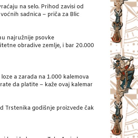
raćaju na selo. Prihod zavisi od
voćnih sadnica – priča za Blic
onu najružnije psovke
itetne obradive zemlje, i bar 20.000
 loze a zarada na 1.000 kalemova
rate da platite – kaže ovaj kalemar
od Trstenika godišnje proizvede čak