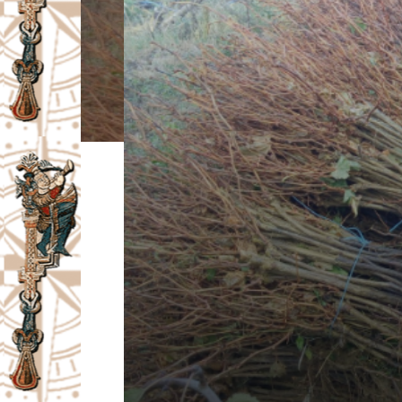
I
V
A
Č