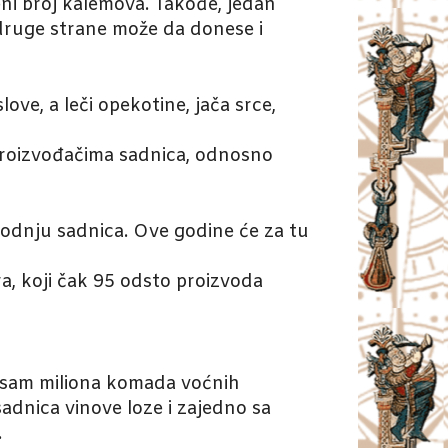
ni broj kalemova. Takođe, jedan
s druge strane može da donese i
ove, a leči opekotine, jača srce,
proizvođačima sadnica, odnosno
vodnju sadnica. Ove godine će za tu
ara, koji čak 95 odsto proizvoda
 osam miliona komada voćnih
adnica vinove loze i zajedno sa
.