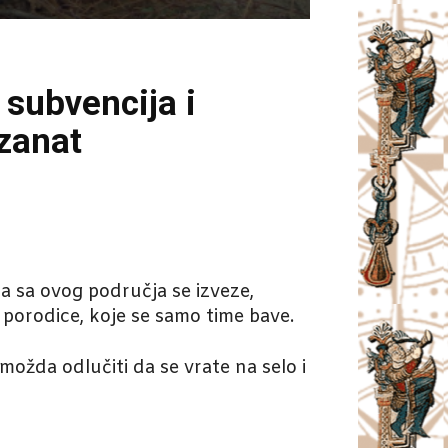
subvencija i
zanat
da sa ovog područja se izveze,
porodice, koje se samo time bave.
ožda odlučiti da se vrate na selo i