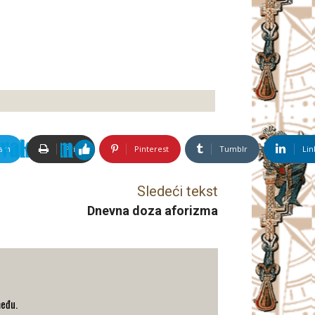
ram
Print
Pinterest
Tumblr
Lin
Sledeći tekst
Dnevna doza aforizma
među.