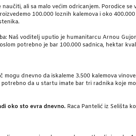
naučiti, ali sa malo većim odricanjem. Porodice se v
e proizvedemo 100.000 loznih kalemova i oko 400.000 
stenika.
j Srba: Naš voditelj uputio je humanitarcu Arnou Guj
poslom potrebno je bar 100.000 sadnica, hektar kval
ač mogu dnevno da iskaleme 3.500 kalemova vinove
e potrebno da u startu imate bar tri radnika koje mo
di oko sto evra dnevno.
Raca Pantelić iz Selišta k