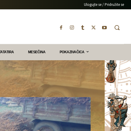
Ulogujte se / Pridružite se
TATATIRA
MESEČINA
POKAZIVAČICA