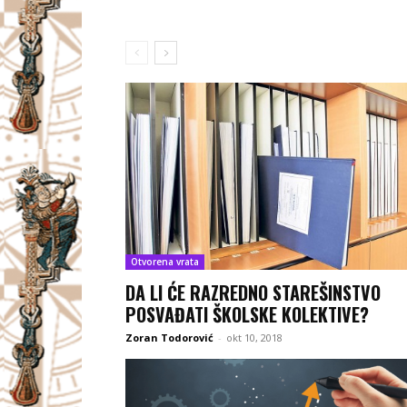
Otvorena vrata
DA LI ĆE RAZREDNO STAREŠINSTVO
POSVAĐATI ŠKOLSKE KOLEKTIVE?
Zoran Todorović
-
okt 10, 2018