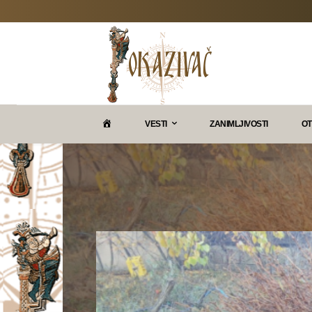
P
VESTI
ZANIMLJIVOSTI
OT
O
K
A
Z