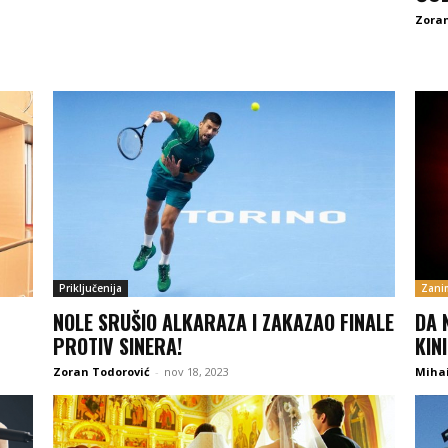
Zoran
Priključenija
Zanim
NOLE SRUŠIO ALKARAZA I ZAKAZAO FINALE
DA 
PROTIV SINERA!
KINI
Zoran Todorović
-
nov 18, 2023
Mihai