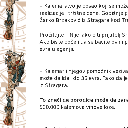
– Kalemarstvo je posao koji se može 
realizacije i tržišne cene. Godišnj
Žarko Brzaković iz Stragara kod Tr
Pročitajte i
Nije lako biti prijatel
Ako biste počeli da se bavite ovim 
evra ulaganja.
– Kalemar i njegov pomoćnik veziv
može da ide i do 35 evra. Tako da j
iz Stragara.
To znači da porodica može da zara
500.000 kalemova vinove loze.