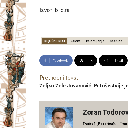
Izvor: blic.rs
KLJUČNE REČI
kalem
kalemljenje
sadnice
Facebook
X
Email
Prethodni tekst
Željko Žele Jovanović: Putošestvije
Zoran Todorov
Osnivač „Pokazivača“. Tvorac