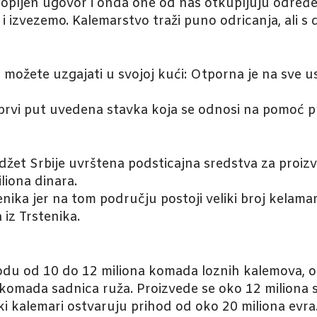
lopljen ugovor i onda one od nas otkupljuju određe
 i izvezemo. Kalemarstvo traži puno odricanja, ali 
i možete uzgajati u svojoj kući: Otporna je na sve usl
o prvi put uvedena stavka koja se odnosi na pomoć 
udžet Srbije uvrštena podsticajna sredstva za proiz
liona dinara.
stenika jer na tom području postoji veliki broj kelam
 iz Trstenika.
zvodu od 10 do 12 miliona komada loznih kalemova,
 komada sadnica ruža. Proizvede se oko 12 miliona s
kalemari ostvaruju prihod od oko 20 miliona evra