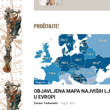
PROČITAJTE!
Magazin
OBJAVLJENA MAPA NAJVIŠIH LJ
U EVROPI
Zoran Todorović
-
avg 8, 2025