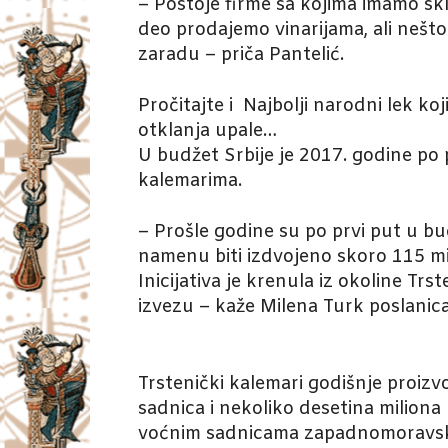
– Postoje firme sa kojima imamo sk
deo prodajemo vinarijama, ali nešto
zaradu – priča Pantelić.
Pročitajte i
Najbolji narodni lek koj
otklanja upale…
U budžet Srbije je 2017. godine p
kalemarima.
– Prošle godine su po prvi put u b
namenu biti izdvojeno skoro 115 mi
Inicijativa je krenula iz okoline Tr
izvezu – kaže Milena Turk poslanica
Trstenički kalemari godišnje proi
sadnica i nekoliko desetina miliona
voćnim sadnicama zapadnomoravski 