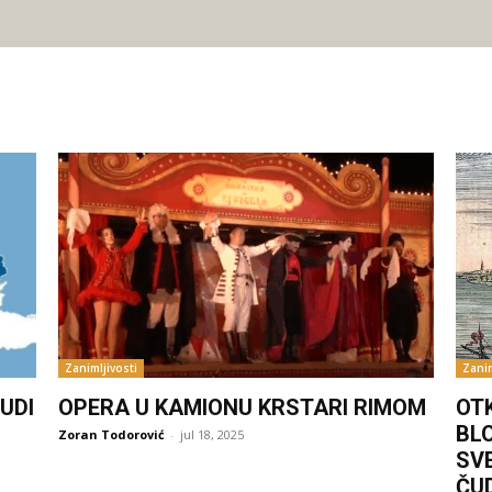
Zanimljivosti
Zanim
UDI
OPERA U KAMIONU KRSTARI RIMOM
OT
BL
Zoran Todorović
-
jul 18, 2025
SV
ČU