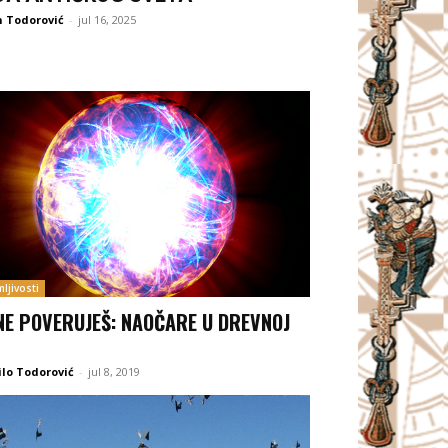
 Todorović
-
jul 16, 2025
ljivosti
NE POVERUJEŠ: NAOČARE U DREVNOJ
lo Todorović
-
jul 8, 2019