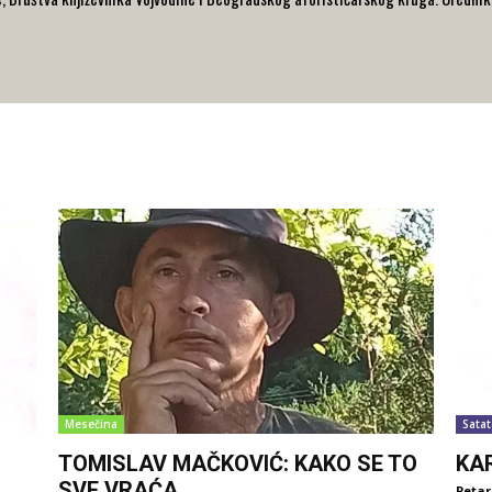
Mesečina
Satat
TOMISLAV MAČKOVIĆ: KAKO SE TO
KA
SVE VRAĆA
Petar