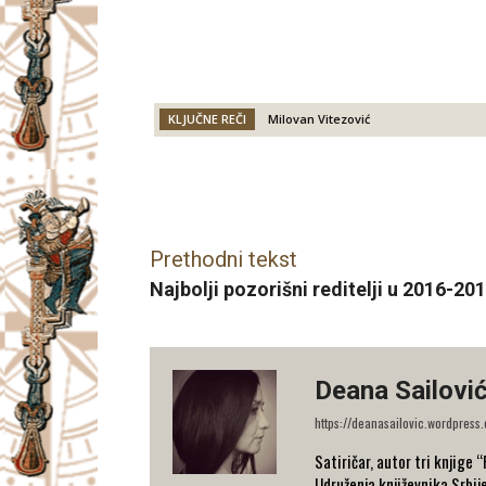
KLJUČNE REČI
Milovan Vitezović
Facebook
X
Email
Prethodni tekst
Najbolji pozorišni reditelji u 2016-20
Deana Sailovi
https://deanasailovic.wordpress
Satiričar, autor tri knjige 
Udruženja književnika Srbij