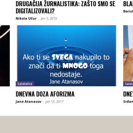
DRUGAČIJA ŽURNALISTIKA: ZAŠTO SMO SE
BLA
DIGITALIZOVALI?
Boris
Nikola Učur
-
jan 5, 2016
Satatatira
Satat
DNEVNA DOZA AFORIZMA
DNE
Jane Atanasov
-
jan 13, 2017
Srđa