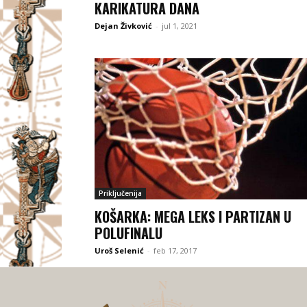
KARIKATURA DANA
Dejan Živković
-
jul 1, 2021
Priključenija
KOŠARKA: MEGA LEKS I PARTIZAN U
POLUFINALU
Uroš Selenić
-
feb 17, 2017