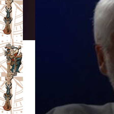
I
V
A
Č