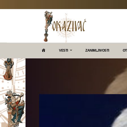
P
VESTI
ZANIMLJIVOSTI
OT
O
K
A
Z