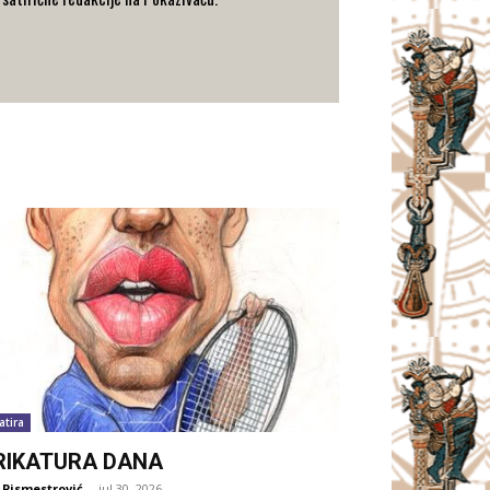
atira
RIKATURA DANA
 Pismestrović
-
jul 30, 2026