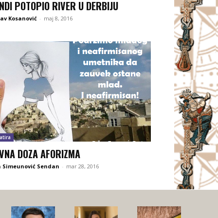
NDI POTOPIO RIVER U DERBIJU
lav Kosanović
-
maj 8, 2016
atira
VNA DOZA AFORIZMA
n Simeunović Sendan
-
mar 28, 2016