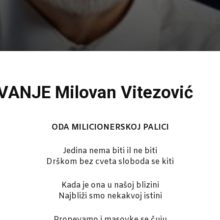
ANJE Milovan Vitezović
ODA MILICIONERSKOJ PALICI
Jedina nema biti il ne biti
Drškom bez cveta sloboda se kiti
Kada je ona u našoj blizini
Najbliži smo nekakvoj istini
Propevamo i masovke se čuju