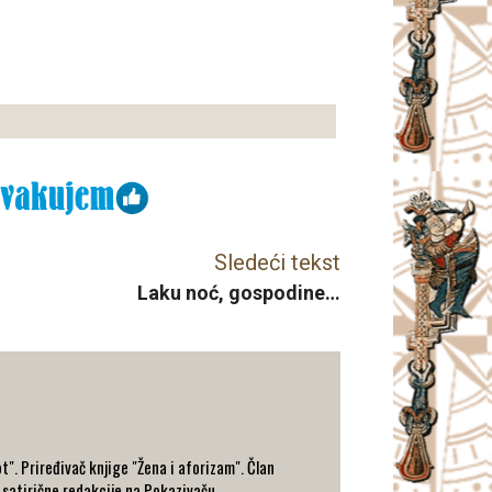
Sledeći tekst
Laku noć, gospodine…
t". Priređivač knjige "Žena i aforizam". Član
 satirične redakcije na Pokazivaču.