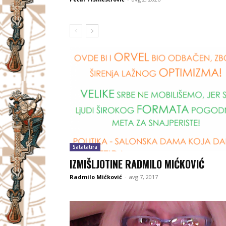
Satatatira
IZMIŠLJOTINE RADMILO MIĆKOVIĆ
Radmilo Mićković
-
avg 7, 2017