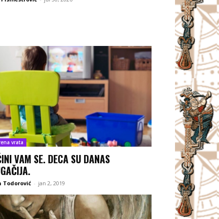
rena vrata
ČINI VAM SE. DECA SU DANAS
GAČIJA.
 Todorović
-
jan 2, 2019