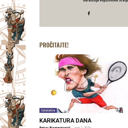
PROČITAJTE!
Satatatira
KARIKATURA DANA
Petar Pismestrović
-
avg 2, 2026