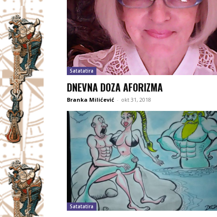
Satatatira
DNEVNA DOZA AFORIZMA
Branka Milićević
-
okt 31, 2018
Satatatira