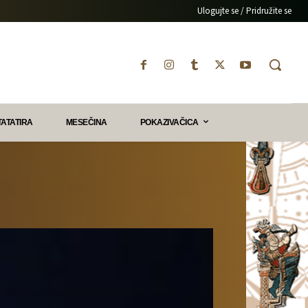
Ulogujte se / Pridružite se
TATATIRA
MESEČINA
POKAZIVAČICA