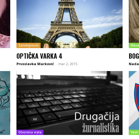
Zanimljivosti
Mese
OPTIČKA VARKA 4
BOG
Prvoslavka Marković
-
mar 2, 2015
Nada 
Otvorena vrata
Vesti