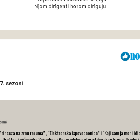
Njom dirigenti horom diriguju
Viber
ReddIt
17. sezoni
ć
.com/
“Princeza na zrnu razuma” , “Elektronska ispovedaonica” i "Koji sam ja meni idio
e, Društva književnika Vojvodine i Beogradskog aforističarskog kruga. Urednik