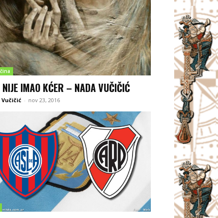
čina
 NIJE IMAO KĆER – NADA VUČIČIĆ
Vučičić
-
nov 23, 2016