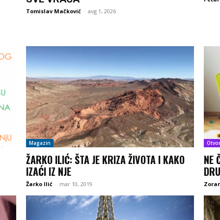
Tomislav Mačković
-
avg 1, 2026
Magazin
Otvo
ŽARKO ILIĆ: ŠTA JE KRIZA ŽIVOTA I KAKO
NE 
IZAĆI IZ NJE
DRU
Žarko Ilić
-
mar 10, 2019
Zoran