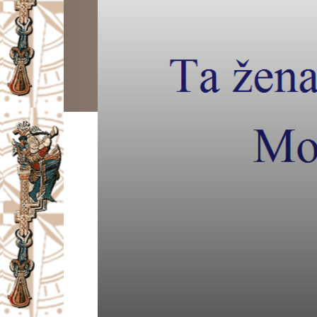
I
V
A
Č