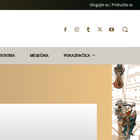
Ulogujte se / Pridružite se
TATATIRA
MESEČINA
POKAZIVAČICA