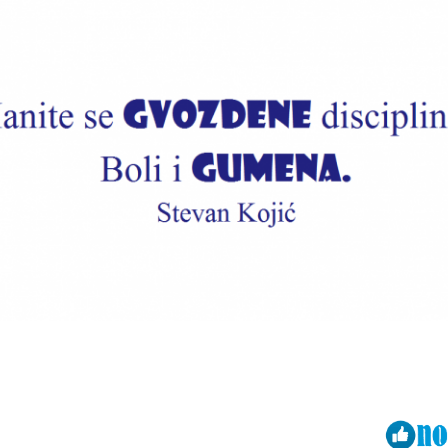
Viber
ReddIt