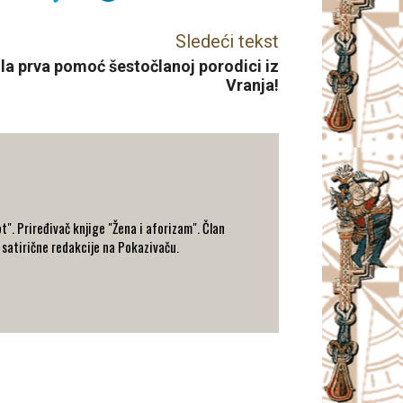
Sledeći tekst
gla prva pomoć šestočlanoj porodici iz
Vranja!
t". Priređivač knjige "Žena i aforizam". Član
 satirične redakcije na Pokazivaču.