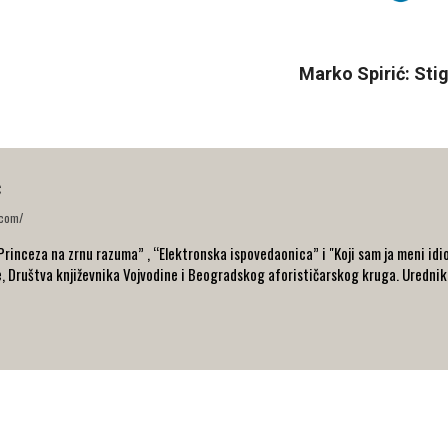
Marko Spirić: Sti
ć
.com/
“Princeza na zrnu razuma” , “Elektronska ispovedaonica” i "Koji sam ja meni idio
e, Društva književnika Vojvodine i Beogradskog aforističarskog kruga. Urednik