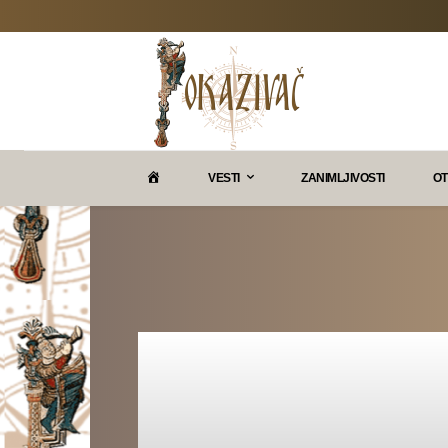
P
VESTI
ZANIMLJIVOSTI
OT
O
K
A
Z