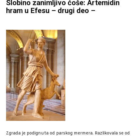
Slobino zanimljivo ćoše: Artemidin
hram u Efesu – drugi deo –
Zgrada je podignuta od parskog mermera. Razlikovala se od