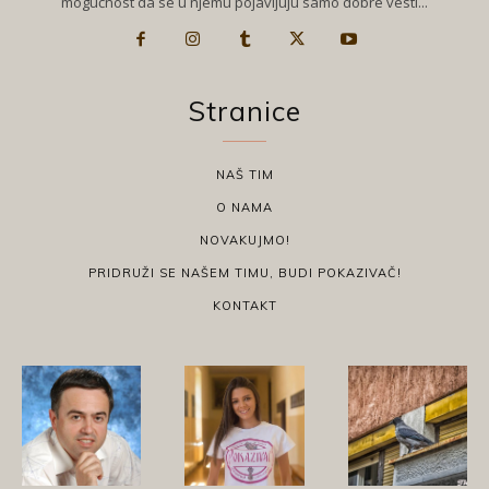
mogućnost da se u njemu pojavljuju samo dobre vesti...
Stranice
NAŠ TIM
O NAMA
NOVAKUJMO!
PRIDRUŽI SE NAŠEM TIMU, BUDI POKAZIVAČ!
KONTAKT