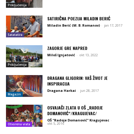
Priključenija
SATIRIČNA POEZIJA MILADIN BERIĆ
Miladin Berić (M. B. Romanov)
-
jan 17, 2017
Satatatira
ZAGORJE GRE NAPRED
Miloš Ignjatović
-
okt 13, 2022
Priključenija
DRAGANA GLIGORIN: VAŠ ŽIVOT JE
INSPIRACIJA
Dragana Harkai
-
jun 28, 2017
Magazin
OSVAJAČI ZLATA U OŠ „RADOJE
DOMANOVIĆ“/KRAGUJEVAC/
OŠ "Radoje Domanović" Kragujevac
-
okt 5, 2016
Otvorena vrata