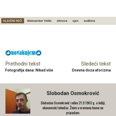
KLJUČNE REČI
Aleksandar Veliki
obnova
opis
sudbina
Facebook
X
Email
Prethodni tekst
Sledeći tekst
Fotografija dana: Nikad više
Dnevna doza aforizma
Slobodan Osmokrović
Slobodan Osmokrović rođen 21.9.1963 g. u Inđiji,
ekonomski tehničar. Živim u vremenu kome ne
pripadam.