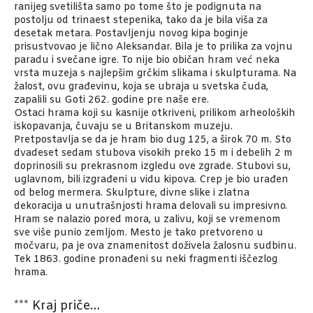
ranijeg svetilišta samo po tome što je podignuta na
postolju od trinaest stepenika, tako da je bila viša za
desetak metara. Postavljenju novog kipa boginje
prisustvovao je lično Aleksandar. Bila je to prilika za vojnu
paradu i svečane igre. To nije bio običan hram već neka
vrsta muzeja s najlepšim grčkim slikama i skulpturama. Na
žalost, ovu građevinu, koja
se ubraja u svetska čuda,
zapalili su Goti 262. godine pre naše ere.
Ostaci hrama koji su kasnije otkriveni, prilikom arheoloških
iskopavanja, čuvaju se u Britanskom muzeju.
Pretpostavlja se da je hram bio dug 125, a širok 70 m. Sto
dvadeset sedam stubova visokih preko 15 m i debelih 2 m
doprinosili su prekrasnom izgledu ove zgrade. Stubovi su,
uglavnom, bili izgrađeni u vidu kipova. Crep je bio urađen
od belog mermera. Skulpture, divne slike i zlatna
dekoracija u unutrašnjosti hrama delovali su impresivno.
Hram se nalazio pored mora, u zalivu, koji se vremenom
sve više punio zemljom. Mesto je tako pretvoreno u
močvaru, pa je ova znamenitost doživela žalosnu sudbinu.
Tek 1863. godine pronađeni su neki fragmenti iščezlog
hrama.
*** Kraj priče…