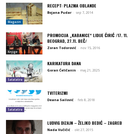
RECEPT: PLAZMA OBLANDE
Bojana Pudar
-
sep 7, 2014
Magazin
PROMOCIJA „KABANICE“ LIDIJE ĆIRIĆ /17. 11.
BEOGRAD, 27.11. BEČ/
Zoran Todorović
-
nov 15, 2016
Knjige
KARIKATURA DANA
Goran Ćeličanin
-
maj 21, 2025
Satatatira
TVITERIZMI
Deana Sailović
-
feb 8, 2018
Satatatira
LUDVIG DIZAJN – ŽELJKO BEDIĆ – ZAGREB
Nada Vučičić
-
okt 27, 2015