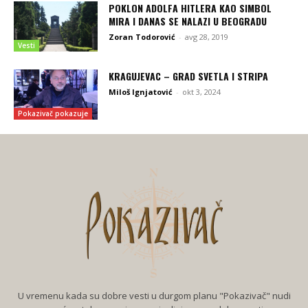
POKLON ADOLFA HITLERA KAO SIMBOL
MIRA I DANAS SE NALAZI U BEOGRADU
Zoran Todorović
-
avg 28, 2019
Vesti
KRAGUJEVAC – GRAD SVETLA I STRIPA
Miloš Ignjatović
-
okt 3, 2024
Pokazivač pokazuje
U vremenu kada su dobre vesti u durgom planu "Pokazivač" nudi