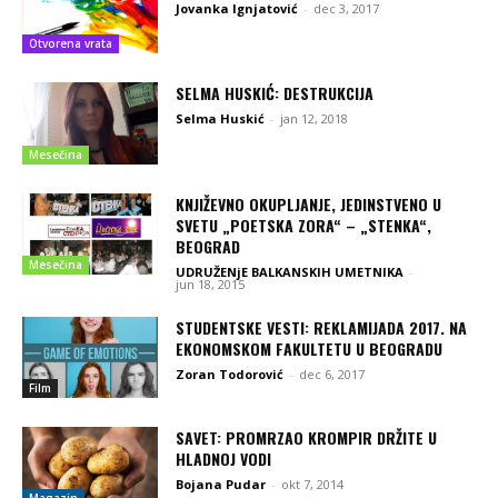
Jovanka Ignjatović
-
dec 3, 2017
Otvorena vrata
SELMA HUSKIĆ: DESTRUKCIJA
Selma Huskić
-
jan 12, 2018
Mesečina
KNJIŽEVNO OKUPLJANJE, JEDINSTVENO U
SVETU „POETSKA ZORA“ – „STENKA“,
BEOGRAD
Mesečina
UDRUŽENjE BALKANSKIH UMETNIKA
-
jun 18, 2015
STUDENTSKE VESTI: REKLAMIJADA 2017. NA
EKONOMSKOM FAKULTETU U BEOGRADU
Zoran Todorović
-
dec 6, 2017
Film
SAVET: PROMRZAO KROMPIR DRŽITE U
HLADNOJ VODI
Bojana Pudar
-
okt 7, 2014