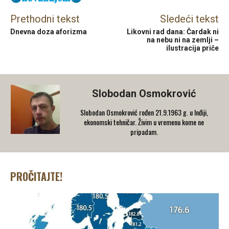
Prethodni tekst
Sledeći tekst
Dnevna doza aforizma
Likovni rad dana: Čardak ni
na nebu ni na zemlji –
ilustracija priče
Slobodan Osmokrović
Slobodan Osmokrović rođen 21.9.1963 g. u Inđiji,
ekonomski tehničar. Živim u vremenu kome ne
pripadam.
PROČITAJTE!