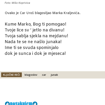
Foto: Mišo Koprivica
Ovako je Car Uroš blagosiljao Marka Kraljevića..
Kume Marko, Bog ti pomogao!
Tvoje lice sv ‘ jetlo na divanu!
Tvoja sablja sjekla na mejdanu!
Nada te se ne našlo junaka!
Ime ti se svuda spominjalo
dok je sunca i dok je mjeseca!
KLJUČNE REČI
blagoslov
car
junak
Facebook
X
Email