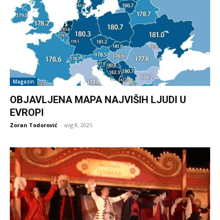
Magazin
OBJAVLJENA MAPA NAJVIŠIH LJUDI U
EVROPI
Zoran Todorović
-
avg 8, 2025