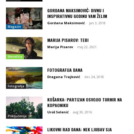
GORDANA MAKSIMOVIĆ: DIVNU I
INSPIRATIVNU GODINU VAM ŽELIM
Gordana Maksimović
-
jan 3, 2018
Magazin
MARIJA PISAROV: TEBI
Marija Pisarov
-
maj 22, 2021
Mesečina
FOTOGRAFIJA DANA
Dragana Trajković
-
dec 24, 2018
Fotografija
KOŠARKA: PARTIZAN OSVOJIO TURNIR NA
KOPAONIKU
Uroš Selenić
-
avg 30, 2016
Priključenija
LIKOVNI RAD DANA: NEK LJUBAV SJA