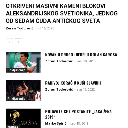
OTKRIVENI MASIVNI KAMENI BLOKOVI
ALEKSANDRIJSKOG SVETIONIKA, JEDNOG
OD SEDAM ČUDA ANTIČKOG SVETA
Zoran Todorović
-
jul 16, 2025
NOVAK U DRUGOJ NEDELJI ROLAN GAROSA
Zoran Todorović
-
maj 30, 2015
Priključenija
RADIVOJ KORAĆ U KUĆI SLAVNIH
Zoran Todorović
-
avg 16, 2022
Priključenija
PRIJAVITE SE I POSTANITE „JAKA ŽENA
2019“
Marko Spirić
-
sep 18, 2019
Kultura