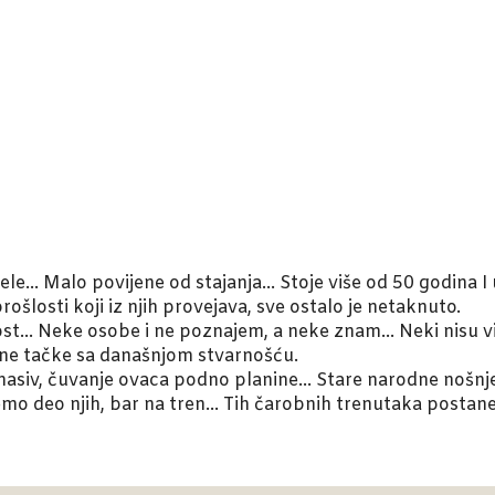
bele… Malo povijene od stajanja… Stoje više od 50 godina I
ošlosti koji iz njih provejava, sve ostalo je netaknuto.
ost… Neke osobe i ne poznajem, a neke znam… Neki nisu viš
rne tačke sa današnjom stvarnošću.
ki masiv, čuvanje ovaca podno planine… Stare narodne nošn
ajemo deo njih, bar na tren… Tih čarobnih trenutaka posta