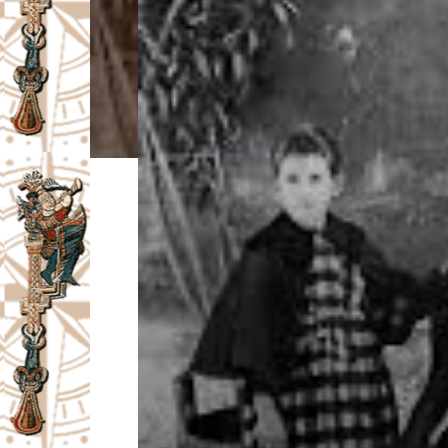
I
V
A
Č