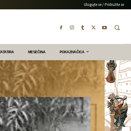
Ulogujte se / Pridružite se
TATATIRA
MESEČINA
POKAZIVAČICA