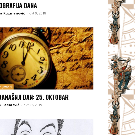
OGRAFIJA DANA
na Kuzmanović
-
okt 9, 2018
ljivosti
DANAŠNJI DAN: 25. OKTOBAR
 Todorović
-
okt 25, 2019