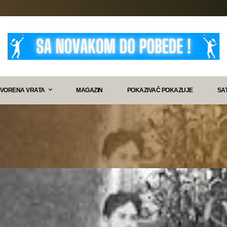
VORENA VRATA
MAGAZIN
POKAZIVAČ POKAZUJE
SA