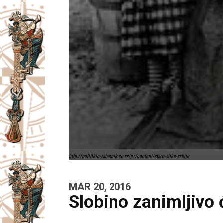
http://politikin-zabavnik.co.rs/pz/content/stare-slike-srbije
MAR 20, 2016
Slobino zanimljivo 