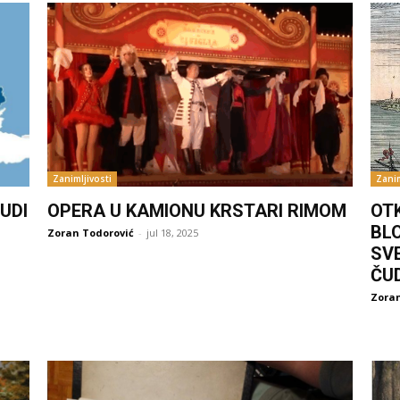
Zanimljivosti
Zanim
UDI
OPERA U KAMIONU KRSTARI RIMOM
OT
BL
Zoran Todorović
-
jul 18, 2025
SV
ČU
Zoran