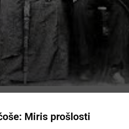
ćoše: Miris prošlosti