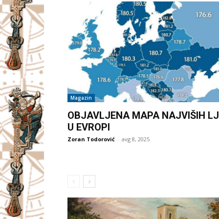
Magazin
OBJAVLJENA MAPA NAJVIŠIH LJ
U EVROPI
Zoran Todorović
-
avg 8, 2025