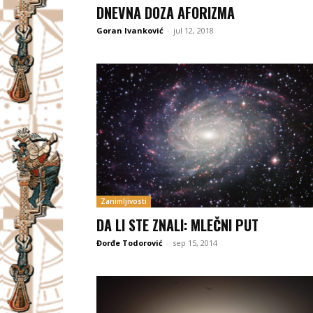
DNEVNA DOZA AFORIZMA
Goran Ivanković
-
jul 12, 2018
Zanimljivosti
DA LI STE ZNALI: MLEČNI PUT
Đorđe Todorović
-
sep 15, 2014