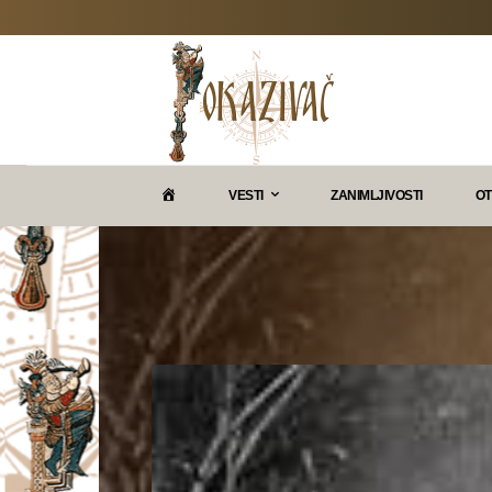
P
VESTI
ZANIMLJIVOSTI
OT
O
K
A
Z