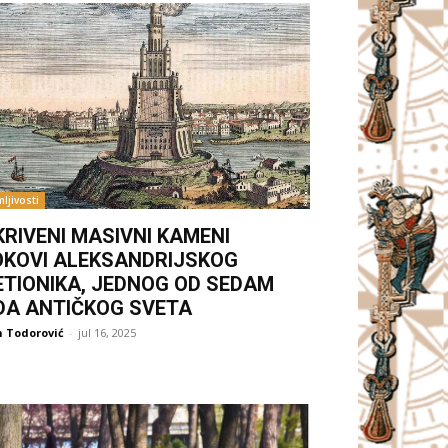
ljivosti
KRIVENI MASIVNI KAMENI
OKOVI ALEKSANDRIJSKOG
ETIONIKA, JEDNOG OD SEDAM
DA ANTIČKOG SVETA
 Todorović
-
jul 16, 2025