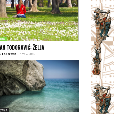
čina
AN TODOROVIĆ: ŽELJA
 Todorović
-
nov 7, 2016
rafija