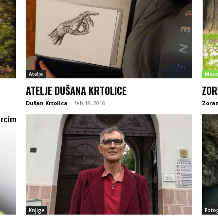
Atelje
Mese
ATELJE DUŠANA KRTOLICE
ZOR
Dušan Krtolica
-
feb 18, 2018
Zoran
Knjige
Fotog