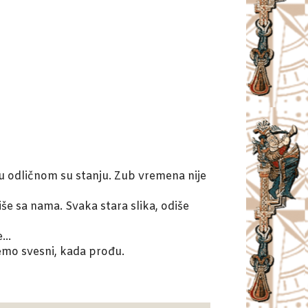
 u odličnom su stanju. Zub vremena nije
e sa nama. Svaka stara slika, odiše
je…
nemo svesni, kada prođu.