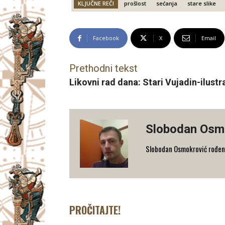
KLJUČNE REČI
prošlost
sećanja
stare slike
Facebook
X
Email
Prethodni tekst
Likovni rad dana: Stari Vujadin-ilustr
Slobodan Osm
Slobodan Osmokrović rođen 
PROČITAJTE!