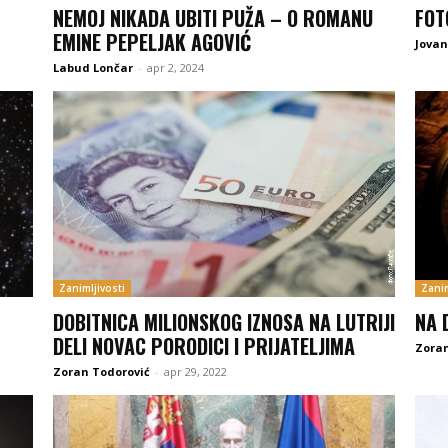
NEMOJ NIKADA UBITI PUŽA – O ROMANU
FOT
EMINE PEPELJAK AGOVIĆ
Jova
Labud Lončar
-
apr 2, 2024
Zanimljivosti
Zanim
DOBITNICA MILIONSKOG IZNOSA NA LUTRIJI
NA 
DELI NOVAC PORODICI I PRIJATELJIMA
Zoran
Zoran Todorović
-
apr 29, 2022