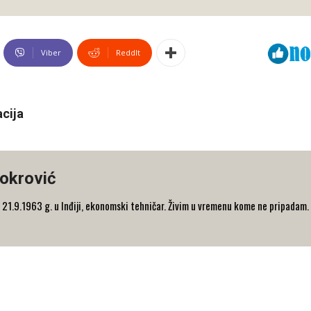
Viber
ReddIt
acija
okrović
21.9.1963 g. u Inđiji, ekonomski tehničar. Živim u vremenu kome ne pripadam.