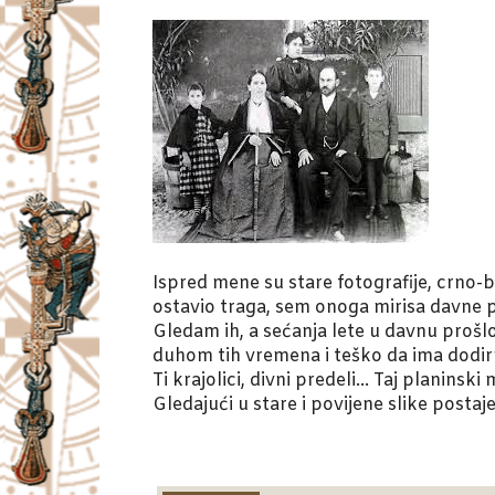
Ispred mene su stare fotografije, crno-
ostavio traga, sem onoga mirisa davne pr
Gledam ih, a sećanja lete u davnu prošl
duhom tih vremena i teško da ima dodi
Ti krajolici, divni predeli… Taj planins
Gledajući u stare i povijene slike post