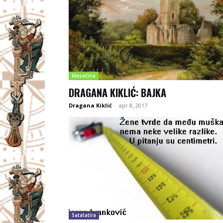
Mesečina
DRAGANA KIKLIĆ: BAJKA
Dragana Kiklić
-
apr 8, 2017
Satatatira