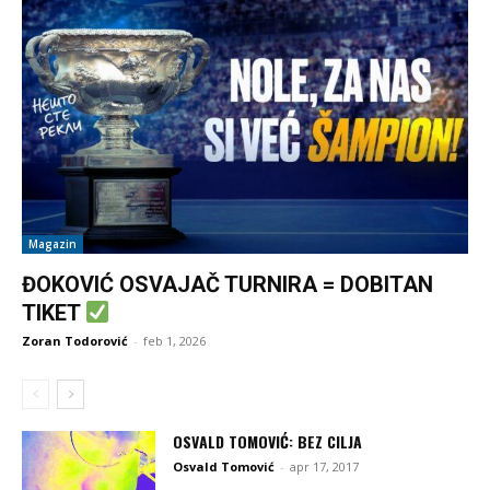
Magazin
ĐOKOVIĆ OSVAJAČ TURNIRA = DOBITAN
TIKET
Zoran Todorović
-
feb 1, 2026
OSVALD TOMOVIĆ: BEZ CILJA
Osvald Tomović
-
apr 17, 2017