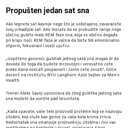
Propušten jedan sat sna
Ako legnete sat kasnije nego što je uobičajeno, zavaraćete
svoj cirkadijski sat. Ako morate da se probudite ranije nego
obično, gubite malo REM faze sna, koja se obično događa
pri kraju noći. REM faza je važna da biste bili emocionalno
otporni, fokusirani i sveži ujutru.
„Uopšteno govoreći, gubitak jednog sata sna mogao bi da
dovede do toga da budete mrzovoljni i verovatno ćete
preko dana osećati pospanost i često ćete zevati“, ističe
docent na Institutu NYU Langhorn Azizi Sejšes za Men’s
Health.
Trener Aleks Savoj upozorava da zbog gubitka jednog sata
sna možete da osetite pad imuniteta.
„Kada spavate, vaše telo proizvodi proteine ​​koji se nazivaju
citokini, koji služe kao gorivo za vaša bela krvna zrnca.
Nedostatak sna smanjuje proizvodnju citokina i čini vas