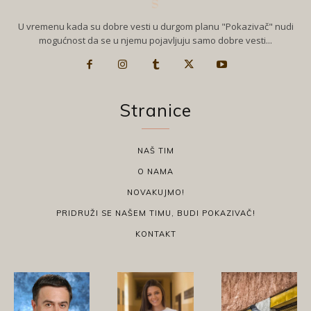
U vremenu kada su dobre vesti u durgom planu "Pokazivač" nudi
mogućnost da se u njemu pojavljuju samo dobre vesti...
Stranice
NAŠ TIM
O NAMA
NOVAKUJMO!
PRIDRUŽI SE NAŠEM TIMU, BUDI POKAZIVAČ!
KONTAKT