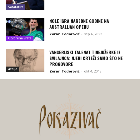
Satatatira
NOLE IGRA NAREDNE GODINE NA
AUSTRALIJAN OPENU
Zoran Todorović
-
sep 6, 2022
Otvorena vrata
VANSERIJSKI TALENAT TINEJDŽERKE IZ
SVILAJNCA: NJENI CRTEŽI SAMO ŠTO NE
PROGOVORE
Atelje
Zoran Todorović
-
okt 4, 2018