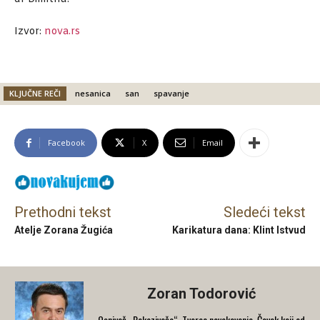
Izvor:
nova.rs
KLJUČNE REČI
nesanica
san
spavanje
Facebook
X
Email
Prethodni tekst
Sledeći tekst
Atelje Zorana Žugića
Karikatura dana: Klint Istvud
Zoran Todorović
Osnivač „Pokazivača“. Tvorac novakovanja. Čovek koji od