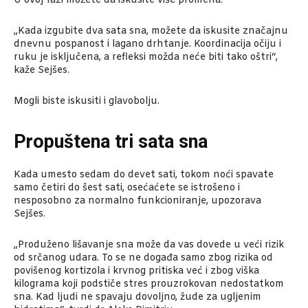
U ovoj fazi možete da iskusite više promena.
„Kada izgubite dva sata sna, možete da iskusite značajnu
dnevnu pospanost i lagano drhtanje. Koordinacija očiju i
ruku je isključena, a refleksi možda neće biti tako oštri“,
kaže Sejšes.
Mogli biste iskusiti i glavobolju.
Propuštena tri sata sna
Kada umesto sedam do devet sati, tokom noći spavate
samo četiri do šest sati, osećaćete se istrošeno i
nesposobno za normalno funkcioniranje, upozorava
Sejšes.
„Produženo lišavanje sna može da vas dovede u veći rizik
od srčanog udara. To se ne događa samo zbog rizika od
povišenog kortizola i krvnog pritiska već i zbog viška
kilograma koji podstiče stres prouzrokovan nedostatkom
sna. Kad ljudi ne spavaju dovoljno, žude za ugljenim