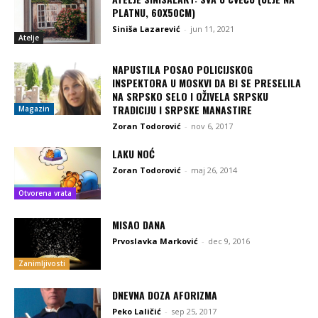
PLATNU, 60X50CM)
Siniša Lazarević
-
jun 11, 2021
Atelje
NAPUSTILA POSAO POLICIJSKOG
INSPEKTORA U MOSKVI DA BI SE PRESELILA
NA SRPSKO SELO I OŽIVELA SRPSKU
TRADICIJU I SRPSKE MANASTIRE
Magazin
Zoran Todorović
-
nov 6, 2017
LAKU NOĆ
Zoran Todorović
-
maj 26, 2014
Otvorena vrata
MISAO DANA
Prvoslavka Marković
-
dec 9, 2016
Zanimljivosti
DNEVNA DOZA AFORIZMA
Peko Laličić
-
sep 25, 2017