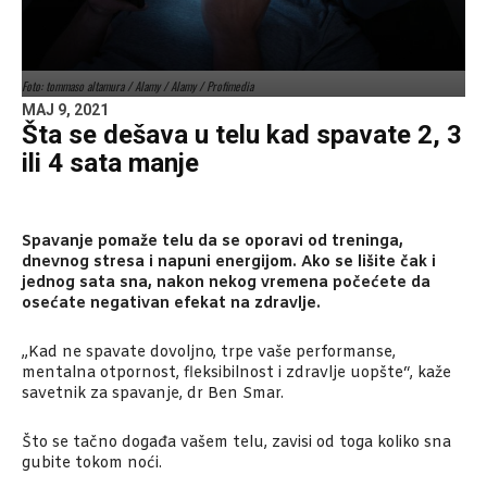
Foto: tommaso altamura / Alamy / Alamy / Profimedia
MAJ 9, 2021
Šta se dešava u telu kad spavate 2, 3
ili 4 sata manje
Spavanje pomaže telu da se oporavi od treninga,
dnevnog stresa i napuni energijom. Ako se lišite čak i
jednog sata sna, nakon nekog vremena počećete da
osećate negativan efekat na zdravlje.
„Kad ne spavate dovoljno, trpe vaše performanse,
mentalna otpornost, fleksibilnost i zdravlje uopšte“, kaže
savetnik za spavanje, dr Ben Smar.
Što se tačno događa vašem telu, zavisi od toga koliko sna
gubite tokom noći.