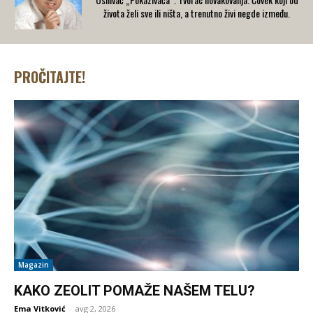
života želi sve ili ništa, a trenutno živi negde između.
PROČITAJTE!
Magazin
KAKO ZEOLIT POMAŽE NAŠEM TELU?
Ema Vitković
-
avg 2, 2026