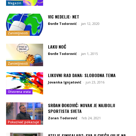
Magazin
VIC NEDELJE: NET
Đorđe Todorović
-
jan 12, 2020
Zanimljivosti
LAKU NOĆ
Đorđe Todorović
-
jan 1, 2015
Zanimljivosti
LIKOVNI RAD DANA: SLOBODNA TEMA
Jovanka Ignjatović
-
jun 23, 2016
Otvorena vrata
SRĐAN ĐOKOVIĆ: NOVAK JE NAJBOLJI
SPORTISTA SVETA
Zoran Todorović
-
feb 24, 2021
Pokazivač pokazuje
ATELJE SINISALART: SVA U CVEĆU (ULJE NA