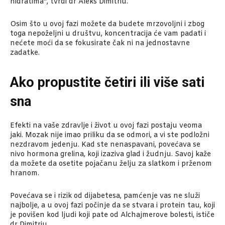
hidratima“, tvrdi dr Aleks Dimitriu.
Osim što u ovoj fazi možete da budete mrzovoljni i zbog
toga nepoželjni u društvu, koncentracija će vam padati i
nećete moći da se fokusirate čak ni na jednostavne
zadatke.
Ako propustite četiri ili više sati
sna
Efekti na vaše zdravlje i život u ovoj fazi postaju veoma
jaki. Mozak nije imao priliku da se odmori, a vi ste podložni
nezdravom jedenju. Kad ste nenaspavani, povećava se
nivo hormona grelina, koji izaziva glad i žudnju. Savoj kaže
da možete da osetite pojačanu želju za slatkom i prženom
hranom.
Povećava se i rizik od dijabetesa, pamćenje vas ne služi
najbolje, a u ovoj fazi počinje da se stvara i protein tau, koji
je povišen kod ljudi koji pate od Alchajmerove bolesti, ističe
dr Dimitriu.