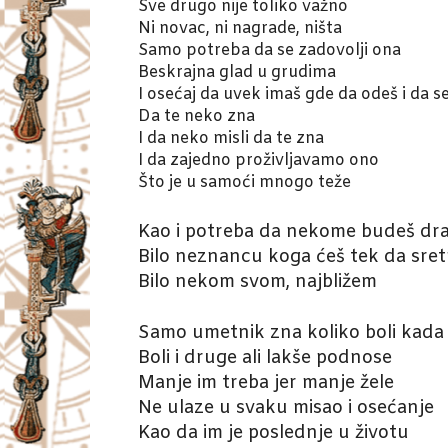
Sve drugo nije toliko važno
Ni novac, ni nagrade, ništa
Samo potreba da se zadovolji ona
Beskrajna glad u grudima
I osećaj da uvek imaš gde da odeš i da se
Da te neko zna
I da neko misli da te zna
I da zajedno proživljavamo ono
Što je u samoći mnogo teže
Kao i potreba da nekome budeš dr
Bilo neznancu koga ćeš tek da sre
Bilo nekom svom, najbližem
Samo umetnik zna koliko boli kada 
Boli i druge ali lakše podnose
Manje im treba jer manje žele
Ne ulaze u svaku misao i osećanje
Kao da im je poslednje u životu