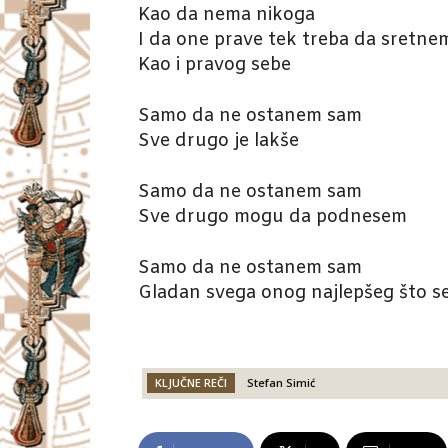
Kao da nema nikoga
I da one prave tek treba da sretne
Kao i pravog sebe
Samo da ne ostanem sam
Sve drugo je lakše
Samo da ne ostanem sam
Sve drugo mogu da podnesem
Samo da ne ostanem sam
Gladan svega onog najlepšeg što se
KLJUČNE REČI
Stefan Simić