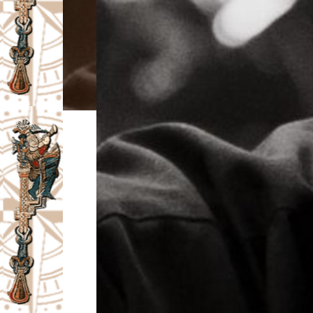
I
V
A
Č