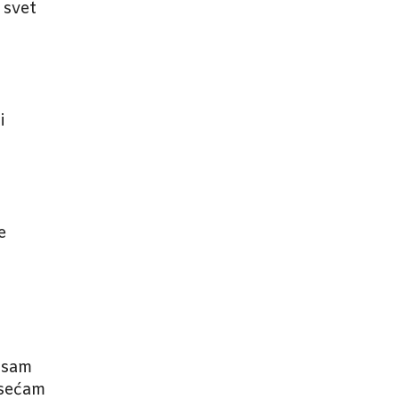
 svet
i
e
 sam
osećam