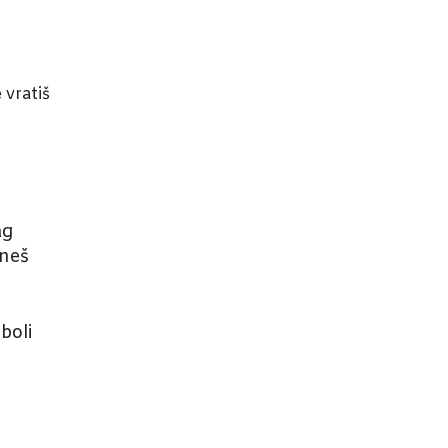
 vratiš
ag
tneš
boli