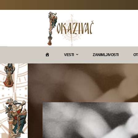
P
VESTI
ZANIMLJIVOSTI
OT
O
K
A
Z