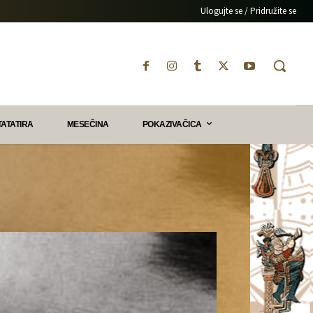
Ulogujte se / Pridružite se
TATATIRA
MESEČINA
POKAZIVAČICA