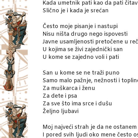
Kada umetnik pati kao da pati čitav
Slično je i kada je srećan
Često moje pisanje i nastupi
Nisu ništa drugo nego ispovesti
Javne usamljenosti pretočene u reč
U kojima se živi zajednički san
U kome se zajedno voli i pati
San u kome se ne traži puno
Samo malo pažnje, nežnosti i toplin
Za muškarca i ženu
Za dete i psa
Za sve što ima srce i dušu
Željno ljubavi
Moj najveći strah je da ne ostanem
I pored svih ljudi oko mene često 