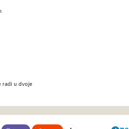
m
 radi u dvoje