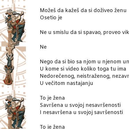
Možeš da kažeš da si doživeo ženu
Osetio je
Ne u smislu da si spavao, proveo vi
Ne
Nego da si bio sa njom u njenom u
U kome si video koliko toga tu ima
Nedorečenog, neistraženog, nezav
U večitom nastajanju
To je žena
Savršena u svojoj nesavršenosti
I nesavršena u svojoj savršenosti
To je žena