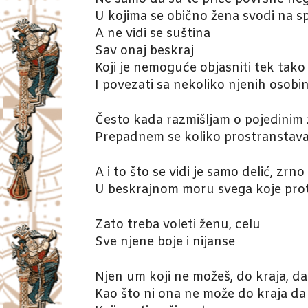
U kojima se obično žena svodi na sp
A ne vidi se suština
Sav onaj beskraj
Koji je nemoguće objasniti tek tako
I povezati sa nekoliko njenih osobin
Često kada razmišljam o pojedinim
Prepadnem se koliko prostranstava
A i to što se vidi je samo delić, zrn
U beskrajnom moru svega koje prot
Zato treba voleti ženu, celu
Sve njene boje i nijanse
Njen um koji ne možeš, do kraja, d
Kao što ni ona ne može do kraja d