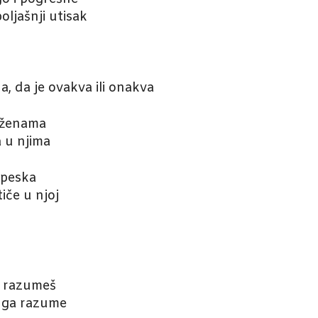
oljašnji utisak
a, da je ovakva ili onakva
 ženama
 u njima
o peska
iče u njoj
a razumeš
a ga razume