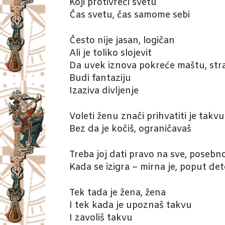
Koji protivreči svetu
Čas svetu, čas samome sebi
Često nije jasan, logičan
Ali je toliko slojevit
Da uvek iznova pokreće maštu, str
Budi fantaziju
Izaziva divljenje
Voleti ženu znači prihvatiti je takvu
Bez da je kočiš, ograničavaš
Treba joj dati pravo na sve, posebn
Kada se izigra – mirna je, poput de
Tek tada je žena, žena
I tek kada je upoznaš takvu
I zavoliš takvu