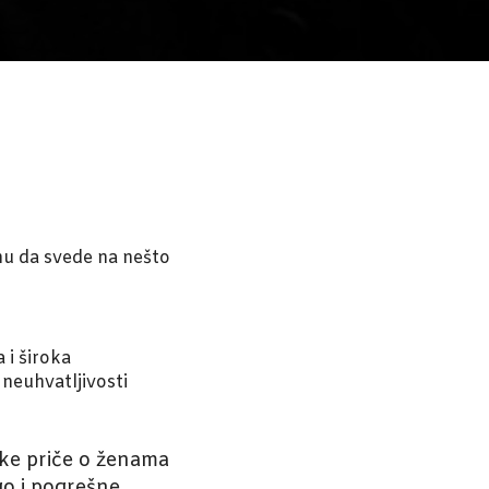
u da svede na nešto
 i široka
 neuhvatljivosti
ke priče o ženama
go i pogrešne