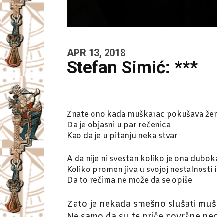
APR 13, 2018
Stefan Simić: ***
Znate ono kada muškarac pokušava žen
Da je objasni u par rečenica
Kao da je u pitanju neka stvar
A da nije ni svestan koliko je ona duboka
Koliko promenljiva u svojoj nestalnosti i
Da to rečima ne može da se opiše
Zato je nekada smešno slušati muš
Ne samo da su te priče površne ne