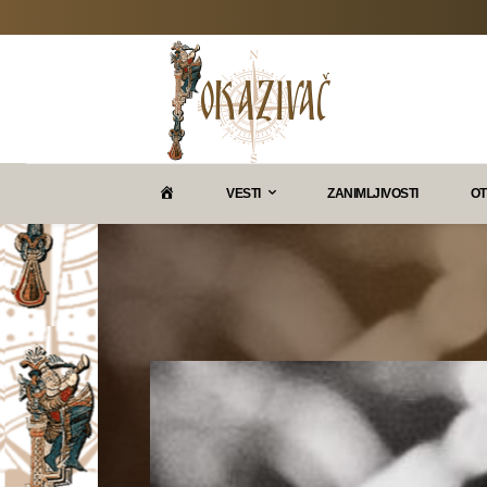
P
VESTI
ZANIMLJIVOSTI
OT
O
K
A
Z