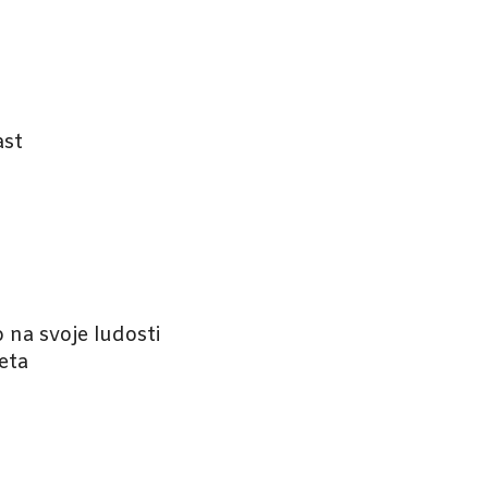
ast
o na svoje ludosti
teta