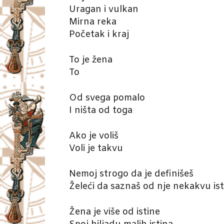
Uragan i vulkan
Mirna reka
Početak i kraj
To je žena
To
Od svega pomalo
I ništa od toga
Ako je voliš
Voli je takvu
Nemoj strogo da je definišeš
Želeći da saznaš od nje nekakvu is
Žena je više od istine