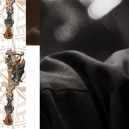
I
V
A
Č