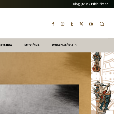
Ulogujte se / Pridružite se
TATATIRA
MESEČINA
POKAZIVAČICA