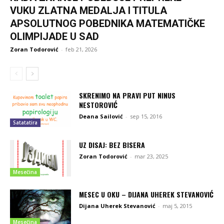
VUKU ZLATNA MEDALJA I TITULA
APSOLUTNOG POBEDNIKA MATEMATIČKE
OLIMPIJADE U SAD
Zoran Todorović
-
feb 21, 2026
SKRENIMO NA PRAVI PUT NINUS
NESTOROVIĆ
Deana Sailović
-
sep 15, 2016
Satatatira
UZ DISAJ: BEZ BISERA
Zoran Todorović
-
mar 23, 2025
Mesečina
MESEC U OKU – DIJANA UHEREK STEVANOVIĆ
Dijana Uherek Stevanović
-
maj 5, 2015
Mesečina