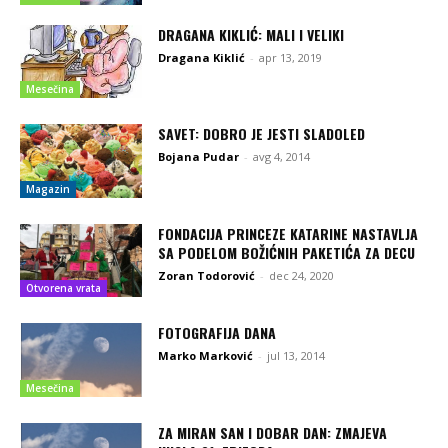
DRAGANA KIKLIĆ: MALI I VELIKI
Dragana Kiklić
-
apr 13, 2019
Mesečina
SAVET: DOBRO JE JESTI SLADOLED
Bojana Pudar
-
avg 4, 2014
Magazin
FONDACIJA PRINCEZE KATARINE NASTAVLJA
SA PODELOM BOŽIĆNIH PAKETIĆA ZA DECU
Zoran Todorović
-
dec 24, 2020
Otvorena vrata
FOTOGRAFIJA DANA
Marko Marković
-
jul 13, 2014
Mesečina
ZA MIRAN SAN I DOBAR DAN: ZMAJEVA