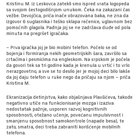
Kristinu M. iz Leskovca zatekli smo ispred vrata logopeda
sa svojom šestogodišnjom unukom. Čeka na zakazani čas
vežbe. Devojčica, priča inače obrazovana baka, ne zna da
izgovor 6 suglasnika i teško sklapa rečenice, uglavnom bez
pomoćnih glagola. Pađnja joj se ne zadržava duđe od pola
minuta na pregršet igračaka.
– Prva igračka joj je bio mobini telefon. Počelo se od
bojenja i formiranja nekih geometrijskih šara, završilo sa
crtaćima i pesmicima na engleskom. Na srpskom je počela
da govori tek sa tri godine kada je krenula u vrtić i to vrlo
nerazgovetno, a sve se to desilo jer je mojoj deci bilo lakše
da joj daju telefon u ruke nego da pričaju sa njom – priča
Kristina M.
Ekranizacija detinjstva, kako objašnjava Plavšićeva, takođe
negativno utiče na funkcionisanje mozga i izaziva
nedostatak pažnje, usporen razvoj kognitivnih
sposobnosti, otežano učenje, povećanu impulsivnost i
smanjenu sposobnost samokontrole (napade besa), te
zato, smatra, deci treba zabraniti korišćenje mobilnih
telefona.