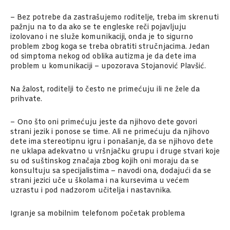
– Bez potrebe da zastrašujemo roditelje, treba im skrenuti
pažnju na to da ako se te engleske reči pojavljuju
izolovano i ne služe komunikaciji, onda je to sigurno
problem zbog koga se treba obratiti stručnjacima. Jedan
od simptoma nekog od oblika autizma je da dete ima
problem u komunikaciji – upozorava Stojanović Plavšić.
Na žalost, roditelji to često ne primećuju ili ne žele da
prihvate.
– Ono što oni primećuju jeste da njihovo dete govori
strani jezik i ponose se time. Ali ne primećuju da njihovo
dete ima stereotipnu igru i ponašanje, da se njihovo dete
ne uklapa adekvatno u vršnjačku grupu i druge stvari koje
su od suštinskog značaja zbog kojih oni moraju da se
konsultuju sa specijalistima – navodi ona, dodajući da se
strani jezici uče u školama i na kursevima u većem
uzrastu i pod nadzorom učitelja i nastavnika.
Igranje sa mobilnim telefonom početak problema