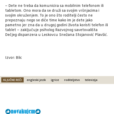
– Dete ne treba da komunicira sa mobilnim telefonom ili
tabletom. Ono mora da se druži sa svojim vršnjacima i
svojim okruženjem. To je ono što roditelji često ne
prepoznaju nego se diče time kako im je dete jako
pametno jer zna da u drugoj godini života koristi telefon ili
tablet – zaključuje psiholog Razvojnog savetovališta
Dečjeg dispanzera u Leskovcu Snežana Stojanović Plavšić.
Izvor: Blic
KLJUČNE REČI
engleski jezik
igrice
roditeljstvo
televizija
Facebook
X
Email