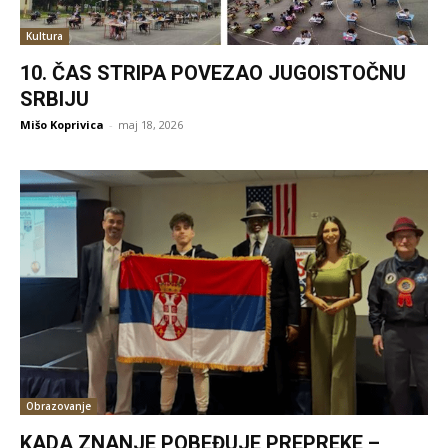
Kultura
10. ČAS STRIPA POVEZAO JUGOISTOČNU
SRBIJU
Mišo Koprivica
-
maj 18, 2026
Obrazovanje
KADA ZNANJE POBEĐUJE PREPREKE –