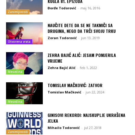
KUGLA 81. EPIZODA
Đorđe Todorović
-
maj 16, 2016
Zanimljivosti
NAUČITE DETE DA SE NE TAKMIČI SA
DRUGIMA, NEGO DA TRČI SVOJU TRKU
Zoran Todorović
-
jun 13, 2019
Otvorena vrata
ZEHRA BAJIĆ ALIĆ: JESAM POMJERILA
VRIJEME
Zehra Bajić Alić
-
feb 1, 2022
Mesečina
TOMISLAV MAČKOVIĆ: ZATVOR
Tomislav Mačković
-
jun 22, 2024
Mesečina
GINISOVI REKORDI: NAJSKUPLJE UKRAŠENA
JELKA
Mihailo Todorović
-
jul 27, 2018
Zanimljivosti