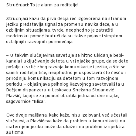
Stručnjaci: To je alarm za roditelje!
Stručnjaci kažu da prva dečja reč izgovorena na stranom
jeziku predstavlja signal za promenu navika dece, a u
ozbiljnim situacijama, tvrde, neophodno je zatražiti
medcinsku pomoć budući da su takve pojave i simptom
ozbiljnijih razvojnih poremećaja.
– U takvim slučajevima savetuje se hitno ukidanje bebi-
kanala i uključivanje deteta u vršnjačke grupe, da se dete
pošalje u vrtić zbog razvoja komunikacije i jezika, a što se
samih roditelja tiče, neophodno je uspostaviti što češću i
prirodniju komunikaciju sa detetom u tom razvojnom
periodu – objašnjava psiholog Razvojnog savetovališta u
Dečjem dispanzeru u Leskovcu Snežana Stojanović
Plavšić, kojoj se za pomoć obratila jedna od dve majke,
sagovornice “Blica”.
Ovo dvoje mališana, kako kaže, nisu izolovani, već učestali
slučajevi, a Plavšićeva kaže da problem u komunikaciji na
maternjem jeziku može da ukaže i na problem iz spektra
autizma.