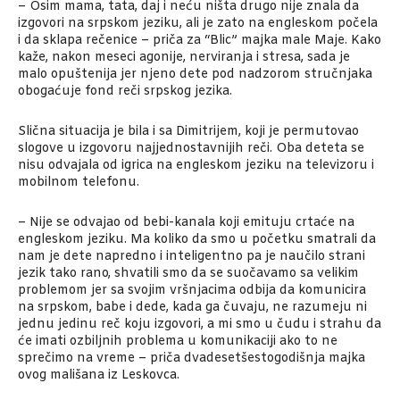
– Osim mama, tata, daj i neću ništa drugo nije znala da
izgovori na srpskom jeziku, ali je zato na engleskom počela
i da sklapa rečenice – priča za “Blic” majka male Maje. Kako
kaže, nakon meseci agonije, nerviranja i stresa, sada je
malo opuštenija jer njeno dete pod nadzorom stručnjaka
obogaćuje fond reči srpskog jezika.
Slična situacija je bila i sa Dimitrijem, koji je permutovao
slogove u izgovoru najjednostavnijih reči. Oba deteta se
nisu odvajala od igrica na engleskom jeziku na televizoru i
mobilnom telefonu.
– Nije se odvajao od bebi-kanala koji emituju crtaće na
engleskom jeziku. Ma koliko da smo u početku smatrali da
nam je dete napredno i inteligentno pa je naučilo strani
jezik tako rano, shvatili smo da se suočavamo sa velikim
problemom jer sa svojim vršnjacima odbija da komunicira
na srpskom, babe i dede, kada ga čuvaju, ne razumeju ni
jednu jedinu reč koju izgovori, a mi smo u čudu i strahu da
će imati ozbiljnih problema u komunikaciji ako to ne
sprečimo na vreme – priča dvadesetšestogodišnja majka
ovog mališana iz Leskovca.