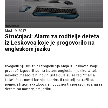
Foto: pbdko.be
MAJ 19, 2017
Stručnjaci: Alarm za roditelje deteta
iz Leskovca koje je progovorilo na
engleskom jeziku
Dvogodišnji Dimitrije i trogodišnja Maja iz Leskovca svoje
prve reči izgovorili su na čistom engleskom jeziku, a tek
nekoliko meseci iz njihovih usta čule su se reči “mama i
tata”. Šest mesci kasnije zabrinuti roditelji zatražili su
pomoć stručnjaka zbog nemogućnosti sporazumevanja sa
decom na maternjem jeziku.