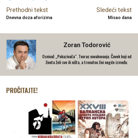
Prethodni tekst
Sledeći tekst
Dnevna doza aforizma
Misao dana
Zoran Todorović
Osnivač „Pokazivača“. Tvorac novakovanja. Čovek koji od
života želi sve ili ništa, a trenutno živi negde između.
PROČITAJTE!