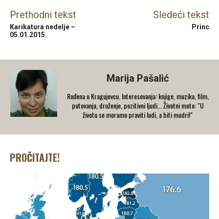
Prethodni tekst
Sledeći tekst
Karikatura nedelje –
Princ
05.01.2015.
Marija Pašalić
​Rođena u Kragujevcu. Interesovanja: knjige, muzika, film,
putovanja, druženje, pozitivni ljudi... Životni moto: "U
životu se moramo praviti ludi, a biti mudri!"
PROČITAJTE!