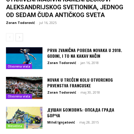
ALEKSANDRIJSKOG SVETIONIKA, JEDNOG
OD SEDAM ČUDA ANTIČKOG SVETA
Zoran Todorović
-
jul 16, 2025
PRVA ZVANIČNA POBEDA NOVAKA U 2018.
GODINI, I TO NA KAKAV NAČIN
Zoran Todorović
-
jan 16, 2018
Otvorena vrata
NOVAK U TREĆEM KOLU OTVORENOG
PRVENSTVA FRANCUSKE
Zoran Todorović
-
maj 30, 2018
Otvorena vrata
ДУШАН БОЖОВИЋ: ОПСАДА ГРАДА
БОРЧА
Miloš Ignjatović
-
maj 28, 2015
Mesečina