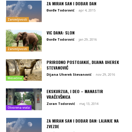
ZA MIRAN SAN I DOBAR DAN
Đorđe Todorović
-
apr 4, 2015
Zanimljivosti
VIC DANA: SLON
Đorđe Todorović
-
jan 29, 2016
Zanimljivosti
PRIRODNO POSTOJANJE, DIJANA UHEREK
STEVANOVIĆ
Dijana Uherek Stevanović
-
nov 29, 2016
Mesečina
EKSKURZIJA, I DEO – MANASTIR
VRAĆEVŠNICA
Zoran Todorović
-
maj 13, 2014
Otvorena vrata
ZA MIRAN SAN I DOBAR DAN: LAJANJE NA
ZVEZDE