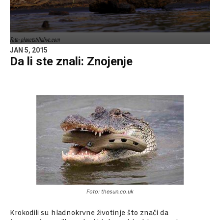
Foto: planetstillalive.com
JAN 5, 2015
Da li ste znali: Znojenje
Foto: thesun.co.uk
Krokodili su hladnokrvne životinje što znači da