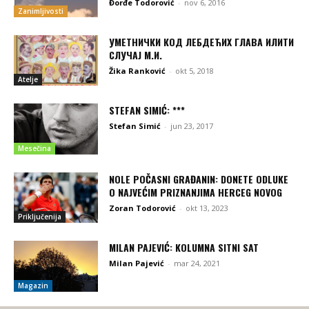
Đorđe Todorović
-
nov 6, 2016
Zanimljivosti
УМЕТНИЧКИ КОД ЛЕБДЕЋИХ ГЛАВА ИЛИТИ
СЛУЧАЈ М.И.
Žika Ranković
-
okt 5, 2018
Atelje
STEFAN SIMIĆ: ***
Stefan Simić
-
jun 23, 2017
Mesečina
NOLE POČASNI GRAĐANIN: DONETE ODLUKE
O NAJVEĆIM PRIZNANJIMA HERCEG NOVOG
Zoran Todorović
-
okt 13, 2023
Priključenija
MILAN PAJEVIĆ: KOLUMNA SITNI SAT
Milan Pajević
-
mar 24, 2021
Magazin