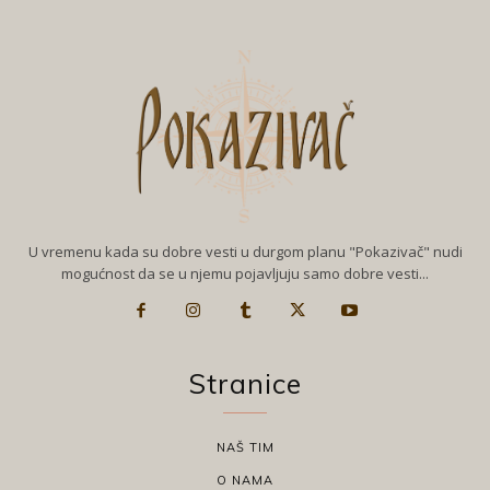
U vremenu kada su dobre vesti u durgom planu "Pokazivač" nudi
mogućnost da se u njemu pojavljuju samo dobre vesti...
Stranice
NAŠ TIM
O NAMA