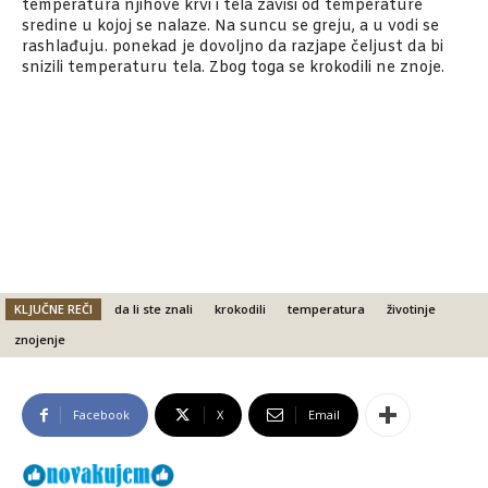
temperatura njihove krvi i tela zavisi od temperature
sredine u kojoj se nalaze. Na suncu se greju, a u vodi se
rashlađuju. ponekad je dovoljno da razjape čeljust da bi
snizili temperaturu tela. Zbog toga se krokodili ne znoje.
KLJUČNE REČI
da li ste znali
krokodili
temperatura
životinje
znojenje
Facebook
X
Email