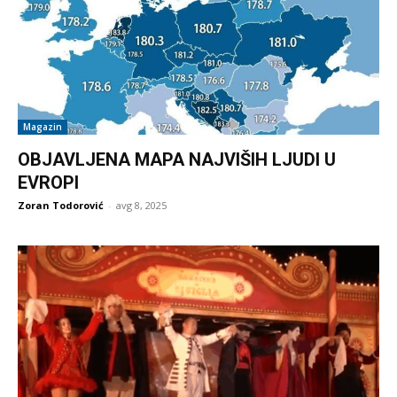
Magazin
OBJAVLJENA MAPA NAJVIŠIH LJUDI U
EVROPI
Zoran Todorović
-
avg 8, 2025