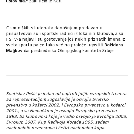
uslovima.“
zaključio je Kari.
Osim niških studenata današnjem predavanju
prisustvovali su i sportski radnici iz lokalnih klubova, a sa
FSFV-a najavili su gostovanje još nekih priznatih imena iz
sveta sporta pa će tako već na proleće ugostiti
Božidara
Maljkovića
, predsednika Olimpijskog komiteta Srbije.
Svetislav Pešić je jedan od najtrofejnijih evropskih trenera.
Sa reprezentacijom Jugoslavije je osvojio Svetsko
prvenstvo u košarci 2002. i Evropsko prvenstvo u košarci
2001., a sa Nemačkom je osvojio Evropsko prvenstvo
1993. Sa klubovima koje je vodio osvojio je Evroligu 2003,
Evrokup 2007, Kup Radivoja Koraća 1995, sedam
nacionalnih prvenstava i četiri nacionalna kupa.