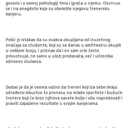
govorio i o samoj psihologiji tima i igrača u njemu. Osvrnuo
se i na anegdote koje su obeležile njegovu trenersku
karijeru.
Pešić je istakao da su ovakva okupljana od izuzetnog
značaja za studente, koji su se danas u amfiteatru okupili
u velikom broju, i priznao da i on sam vrlo često
prisustvuje, ne samo u ulozi predavača, već i učesnika
odnosno slušaoca.
Dodao je da je veoma važno da treneri koji iza sebe imaju
određeno iskustvo to prenesu na mlade sportiste i buduće
trenere koji će kroz njihove savete bolje i više napredovati i
praviti zapažene rezultate u svojim karijerama.