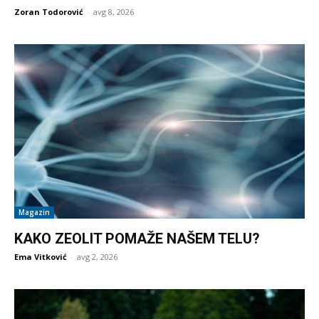
Zoran Todorović
-
avg 8, 2026
Magazin
KAKO ZEOLIT POMAŽE NAŠEM TELU?
Ema Vitković
-
avg 2, 2026