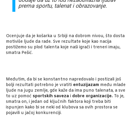
prema sportu, talenat i obrazovanje.
Ocenjuje da je košarka u Srbiji na dobrom nivou, što dosta
motiviše ljude da rade. Sve rezultate koje kao nacija
postižemo su plod talenta koje naši igrači i treneri imaju,
smatra Pešić.
Međutim, da bi se konstantno napredovalo i postizali još
bolji rezultati potrebno je vratiti
entuzijazam
među mlade
ljude na jugu zemlje, gde kaže da ima puno talenata, a sve
to uz pomoć
sportskih saveza
i
dobre organizacije.
To je,
smatra on, i jedan od ključnih faktora koji treba biti
ispunjen kako bi se neki od klubova sa ovih prostora se
pojavili u jačoj konkurenciji.