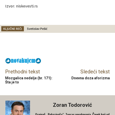
Izvor: niskevesti.rs
KLJUČNE REČI
Svetislav Pešić
Facebook
X
Email
Prethodni tekst
Sledeći tekst
Mozgalica nedelje (br. 171):
Dnevna doza aforizma
Šta je to
Zoran Todorović
Osnivač „Pokazivača“. Tvorac novakovanja. Čovek koji od