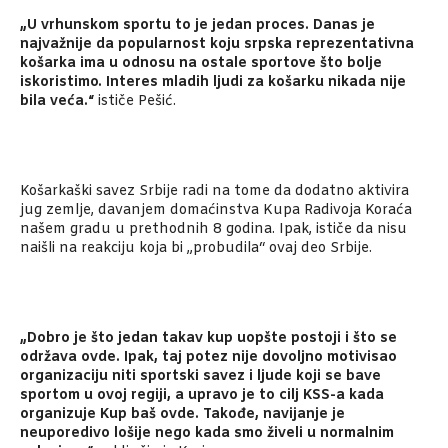
„U vrhunskom sportu to je jedan proces. Danas je
najvažnije da popularnost koju srpska reprezentativna
košarka ima u odnosu na ostale sportove što bolje
iskoristimo. Interes mladih ljudi za košarku nikada nije
bila veća.“
ističe Pešić.
Košarkaški savez Srbije radi na tome da dodatno aktivira
jug zemlje, davanjem domaćinstva Kupa Radivoja Koraća
našem gradu u prethodnih 8 godina. Ipak, ističe da nisu
naišli na reakciju koja bi „probudila“ ovaj deo Srbije.
„Dobro je što jedan takav kup uopšte postoji i što se
održava ovde. Ipak, taj potez nije dovoljno motivisao
organizaciju niti sportski savez i ljude koji se bave
sportom u ovoj regiji, a upravo je to cilj KSS-a kada
organizuje Kup baš ovde. Takođe, navijanje je
neuporedivo lošije nego kada smo živeli u normalnim