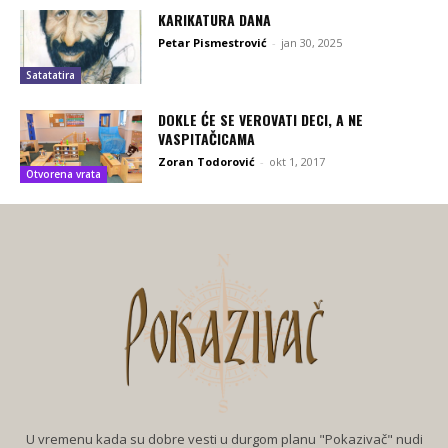
KARIKATURA DANA
Petar Pismestrović
-
jan 30, 2025
Satatatira
DOKLE ĆE SE VEROVATI DECI, A NE
VASPITAČICAMA
Zoran Todorović
-
okt 1, 2017
Otvorena vrata
U vremenu kada su dobre vesti u durgom planu "Pokazivač" nudi