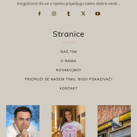
mogućnost da se u njemu pojavljuju samo dobre vesti...
Stranice
NAŠ TIM
O NAMA
NOVAKUJMO!
PRIDRUŽI SE NAŠEM TIMU, BUDI POKAZIVAČ!
KONTAKT