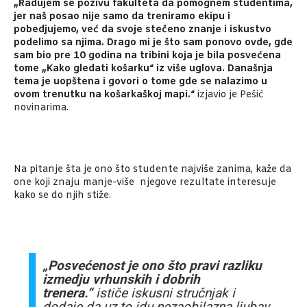
„Radujem se pozivu fakulteta da pomognem studentima,
jer naš posao nije samo da treniramo ekipu i
pobedjujemo, već da svoje stečeno znanje i iskustvo
podelimo sa njima. Drago mi je što sam ponovo ovde, gde
sam bio pre 10 godina na tribini koja je bila posvećena
tome „Kako gledati košarku“ iz više uglova. Današnja
tema je uopštena i govori o tome gde se nalazimo u
ovom trenutku na košarkaškoj mapi.“
izjavio je Pešić
novinarima.
Na pitanje šta je ono što studente najviše zanima, kaže da
one koji znaju manje-više njegove rezultate interesuje
kako se do njih stiže.
„Posvećenost je ono što pravi razliku
izmedju vrhunskih i dobrih
trenera.“
ističe iskusni stručnjak i
dodaje da uz to idu nezaobilazna ljubav