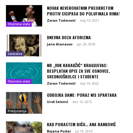
NOVAK NEVEROVATNIM PREOKRETOM
PROTIV CICIPASA DO POLUFINALA RIMA!
Zoran Todorović
-
maj 15, 2021
Otvorena vrata
DNEVNA DOZA AFORIZMA
Jane Atanasov
-
apr 20, 2018
Satatatira
NB „VUK KARADŽIĆ“ KRAGUJEVAC:
BESPLATAN UPIS ZA SVE OSNOVCE,
SREDNJOŠKOLCE I STUDENTE
Otvorena vrata
Zoran Todorović
-
sep 14, 2022
ODBOJKA DAME: PORAZ NIS SPARTAKA
Uroš Selenić
-
dec 13, 2015
Priključenija
KAD PORASTEM BIĆU… ANA RANKOVIĆ
Bojana Pudar
-
jul 19, 2014