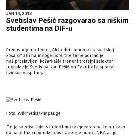
JAN 14, 2018
Svetislav Pešić razgovarao sa niškim
studentima na DIF-u
Predavanje na temu „Aktuelni momenat u svetskoj
košarci“ ali i na mnoge usputne teme održao je
naš proslavljeni košarkaški trener i trofejni selektor
Jugoslavije Svetislav Kari Pešić na Fakultetu sporta i
fizičkog vaspitanja.
Foto: Wikimedia/Pimpauge
On je sa prisutnim studentima razgovarao na temu kako
domaće tako i poneke inostrane lige poput NBA ali je