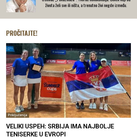
života želi sve ili ništa, a trenutno živi negde između.
PROČITAJTE!
Priključenija
VELIKI USPEH: SRBIJA IMA NAJBOLJE
TENISERKE U EVROPI