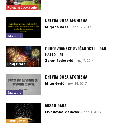
Pokazivač pokazuje
DNEVNA DOZA AFORIZMA
Mirjana Đapo
-
dec 19, 2017
Satatatira
ĐURĐEVDANSKE SVEČANOSTI – DANI
PALESTINE
Zoran Todorović
-
maj 7, 2014
Priključenija
DNEVNA DOZA AFORIZMA
Mitar Đerić
-
nov 14, 2017
Satatatira
MISAO DANA
Prvoslavka Marković
-
dec 3, 2016
Zanimljivosti