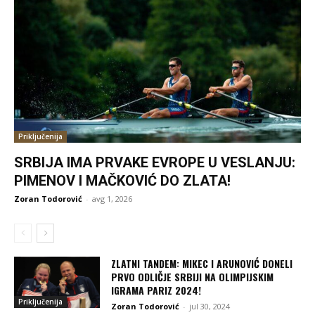
Priključenija
SRBIJA IMA PRVAKE EVROPE U VESLANJU:
PIMENOV I MAČKOVIĆ DO ZLATA!
Zoran Todorović
-
avg 1, 2026
ZLATNI TANDEM: MIKEC I ARUNOVIĆ DONELI
PRVO ODLIČJE SRBIJI NA OLIMPIJSKIM
IGRAMA PARIZ 2024!
Priključenija
Zoran Todorović
-
jul 30, 2024