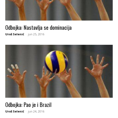
Odbojka: Nastavlja se dominacija
Uroš Selenić
-
jun 25, 2016
Odbojka: Pao je i Brazil
Uroš Selenić
-
jun 24, 2016