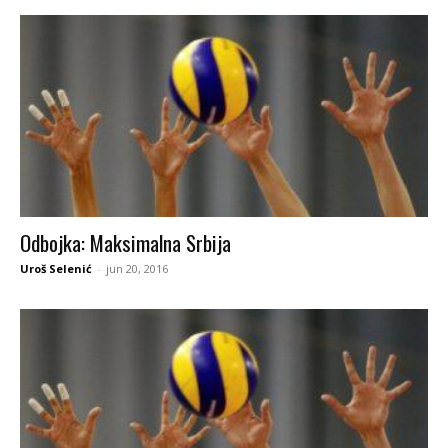
Odbojka: Maksimalna Srbija
Uroš Selenić
-
jun 20, 2016