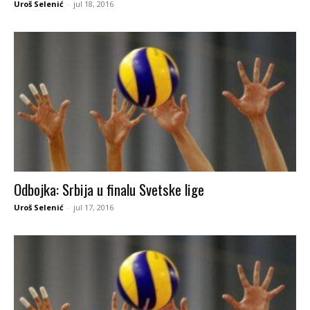
Uroš Selenić
-
jul 18, 2016
Odbojka: Srbija u finalu Svetske lige
Uroš Selenić
-
jul 17, 2016