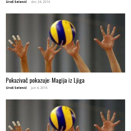
Uroš Selenić
-
dec 24, 2016
Pokazivač pokazuje: Magija iz Ljiga
Uroš Selenić
-
jun 4, 2016