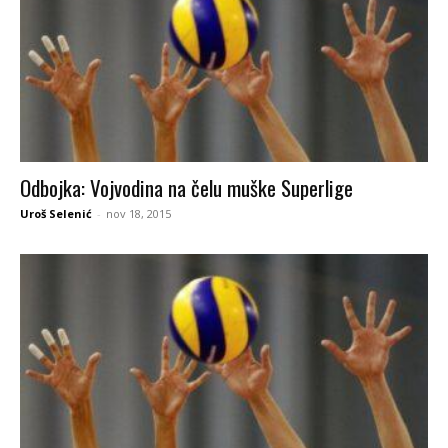
Odbojka: Vojvodina na čelu muške Superlige
Uroš Selenić
-
nov 18, 2015