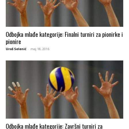
Odbojka mlađe kategorije: Finalni turniri za pionirke i
pionire
Uroš Selenić
-
maj 18, 2016
Odbojka mlađe kategorije: Završni turniri za