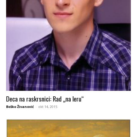
Deca na raskrsnici: Rad „na leru“
Boško Živanović
-
okt 14, 2015