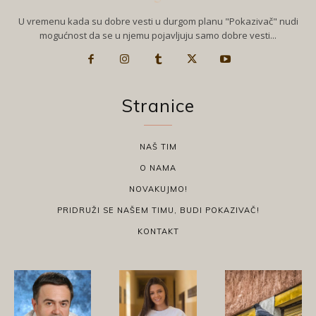
U vremenu kada su dobre vesti u durgom planu "Pokazivač" nudi
mogućnost da se u njemu pojavljuju samo dobre vesti...
Stranice
NAŠ TIM
O NAMA
NOVAKUJMO!
PRIDRUŽI SE NAŠEM TIMU, BUDI POKAZIVAČ!
KONTAKT