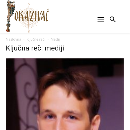
Naslovna
Ključne reči
Mediji
Ključna reč: mediji