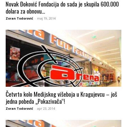
Novak Đoković Fondacija do sada je skupila 600.000
dolara za obnovu...
Zoran Todorović
-
maj 19, 2014
Četvrto kolo Medijskog višeboja u Kragujevcu – još
jedna pobeda „Pokazivača“!
Zoran Todorović
-
apr 23, 2014