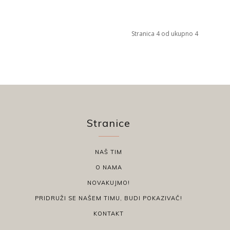
Stranica 4 od ukupno 4
Stranice
NAŠ TIM
O NAMA
NOVAKUJMO!
PRIDRUŽI SE NAŠEM TIMU, BUDI POKAZIVAČ!
KONTAKT