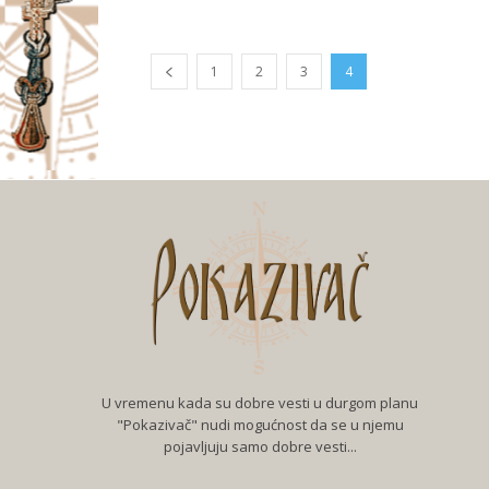
1
2
3
4
U vremenu kada su dobre vesti u durgom planu
"Pokazivač" nudi mogućnost da se u njemu
pojavljuju samo dobre vesti...