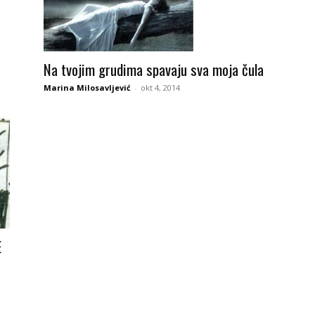
Na tvojim grudima spavaju sva moja čula
Marina Milosavljević
-
okt 4, 2014
E