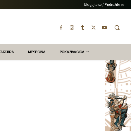
Ulogujte se / Pridružite se
TATATIRA
MESEČINA
POKAZIVAČICA