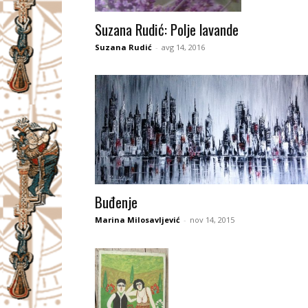
I
Suzana Rudić: Polje lavande
V
Suzana Rudić
-
avg 14, 2016
A
Č
Buđenje
Marina Milosavljević
-
nov 14, 2015