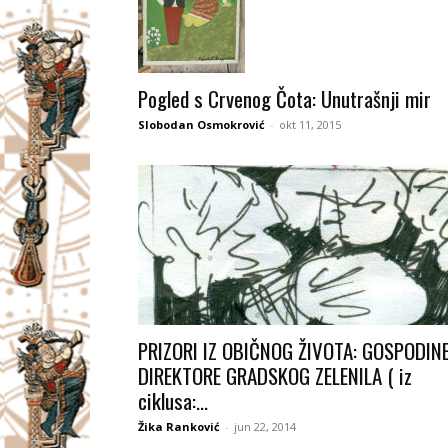
Pogled s Crvenog Čota: Unutrašnji mir
Slobodan Osmokrović
-
okt 11, 2015
PRIZORI IZ OBIČNOG ŽIVOTA: GOSPODIN
DIREKTORE GRADSKOG ZELENILA ( iz
ciklusa:...
Žika Ranković
-
jun 22, 2014