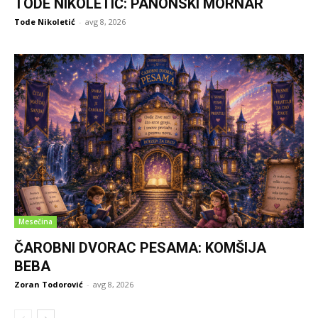
TODE NIKOLETIĆ: PANONSKI MORNAR
Tode Nikoletić
-
avg 8, 2026
Mesečina
ČAROBNI DVORAC PESAMA: KOMŠIJA
BEBA
Zoran Todorović
-
avg 8, 2026