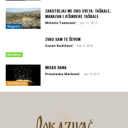
ZAKOTRLJAJ ME OKO SVETA: TAŠKALE,
MANAZAN I JEŠINDERE TAŠKALE
Mihailo Todorović
-
jun 11, 2017
Magazin
ZVAO SAM TE ŠEVOM
Goran Radičević
-
feb 4, 2016
Mesečina
MISAO DANA
Prvoslavka Marković
-
apr 4, 2017
Zanimljivosti