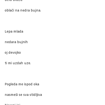
belu bluzu
oblači na nedra bujna.
Lepa mlada
nedara bujnih
oj devojko
ti mi uzdah uze.
Pogleda me ispod oka
nasmeši se sva stidljiva