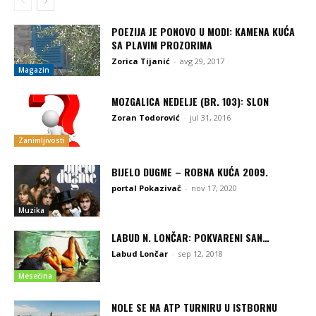
POEZIJA JE PONOVO U MODI: KAMENA KUĆA
SA PLAVIM PROZORIMA
Zorica Tijanić
-
avg 29, 2017
Magazin
MOZGALICA NEDELJE (BR. 103): SLON
Zoran Todorović
-
jul 31, 2016
Zanimljivosti
BIJELO DUGME – ROBNA KUĆA 2009.
portal Pokazivač
-
nov 17, 2020
Muzika
LABUD N. LONČAR: POKVARENI SAN…
Labud Lončar
-
sep 12, 2018
Mesečina
NOLE SE NA ATP TURNIRU U ISTBORNU