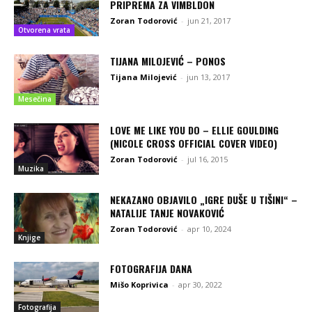
PRIPREMA ZA VIMBLDON
Zoran Todorović
-
jun 21, 2017
Otvorena vrata
TIJANA MILOJEVIĆ – PONOS
Tijana Milojević
-
jun 13, 2017
Mesečina
LOVE ME LIKE YOU DO – ELLIE GOULDING
(NICOLE CROSS OFFICIAL COVER VIDEO)
Zoran Todorović
-
jul 16, 2015
Muzika
NEKAZANO OBJAVILO „IGRE DUŠE U TIŠINI“ –
NATALIJE TANJE NOVAKOVIĆ
Zoran Todorović
-
apr 10, 2024
Knjige
FOTOGRAFIJA DANA
Mišo Koprivica
-
apr 30, 2022
Fotografija