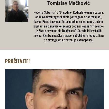
Tomislav Mačković
Rođen u Subotici 1976. godine. Roditelj Nevene i Lazara,
odlikovani vatrogasni oficir (vatrogasac dobrovoljac),
kuvar. Pisac i novinar, fotoreporter sa jednom izdatom
knjigom na bunjevačkoj ikavici pod naslovom "Pripovitke
iz života tavankutski Bunjevaca". Saradnik Hrvatskih
novina, Riči bunjevačke matice, subotičkih medija... Bavi
se ekologijom i izraženi je kosmopolita.
PROČITAJTE!