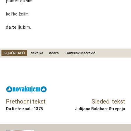
pamet gubim
kol’ko želim
da te ljubim.
KLJUČNE REČI
devojka
nedra
Tomislav Mačković
Facebook
X
Email
Prethodni tekst
Sledeći tekst
Da li ste znali: 1375
Julijana Balaban: Strepnja