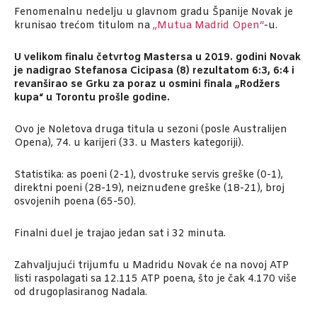
Fenomenalnu nedelju u glavnom gradu Španije Novak je
krunisao trećom titulom na
„Mutua Madrid Open“
-u.
U velikom finalu četvrtog Mastersa u 2019. godini Novak
je nadigrao Stefanosa Cicipasa (8) rezultatom 6:3, 6:4 i
revanširao se Grku za poraz u osmini finala „Rodžers
kupa“ u Torontu prošle godine.
Ovo je Noletova druga titula u sezoni (posle Australijen
Opena), 74. u karijeri (33. u Masters kategoriji).
Statistika: as poeni (2-1), dvostruke servis greške (0-1),
direktni poeni (28-19), neiznuđene greške (18-21), broj
osvojenih poena (65-50).
Finalni duel je trajao jedan sat i 32 minuta.
Zahvaljujući trijumfu u Madridu Novak će na novoj ATP
listi raspolagati sa 12.115 ATP poena, što je čak 4.170 više
od drugoplasiranog Nadala.