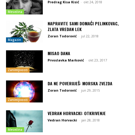
Predrag Kisa Kisić
-
okt 24, 2018
Mesečina
NAPRAVITE SAMI DOMAĆI PELINKOVAC,
ZLATA VREDAN LEK
Zoran Todorović
-
jul 22, 2018
Magazin
MISAO DANA
Prvoslavka Marković
-
okt 23, 2017
Zanimljivosti
DA NE POVERUJEŠ: MORSKA ZVEZDA
Zoran Todorović
-
jun 29, 2015
Zanimljivosti
VEDRAN HORVACKI: OTKRIVENJE
Vedran Horvacki
-
jan 28, 2018
Mesečina