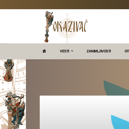
P
VESTI
ZANIMLJIVOSTI
OT
O
K
A
Z