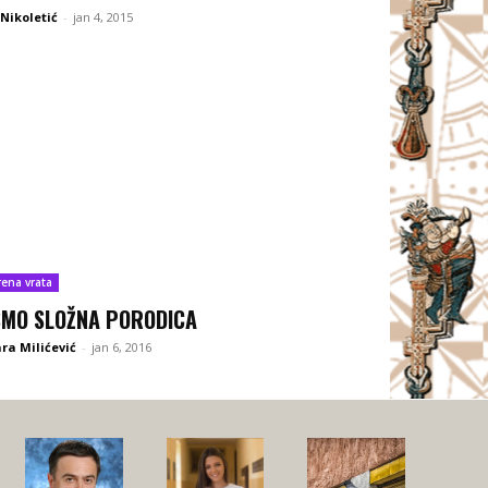
Nikoletić
-
jan 4, 2015
rena vrata
SMO SLOŽNA PORODICA
a Milićević
-
jan 6, 2016