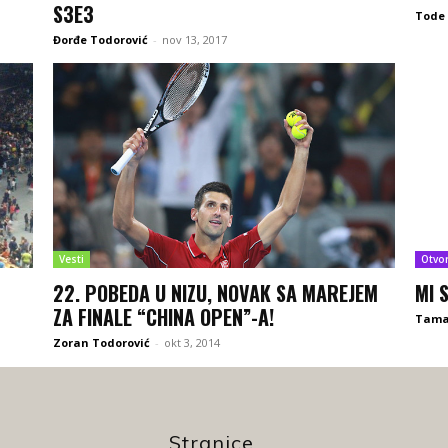
S3E3
Tode 
Đorđe Todorović
-
nov 13, 2017
Vesti
Otvo
22. POBEDA U NIZU, NOVAK SA MAREJEM
MI 
ZA FINALE “CHINA OPEN”-A!
Tamar
Zoran Todorović
-
okt 3, 2014
Stranice