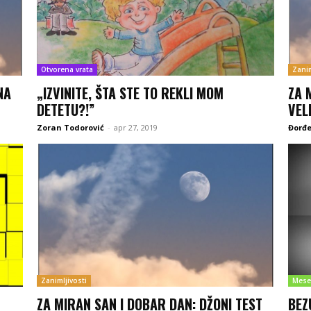
Otvorena vrata
Zanim
NA
„IZVINITE, ŠTA STE TO REKLI MOM
ZA 
DETETU?!”
VEL
Zoran Todorović
-
apr 27, 2019
Đorđe
Zanimljivosti
Mese
ZA MIRAN SAN I DOBAR DAN: DŽONI TEST
BEZ