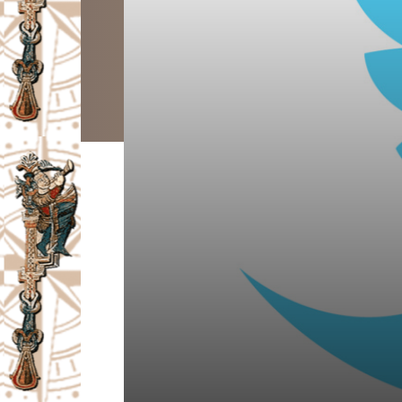
I
V
A
Č