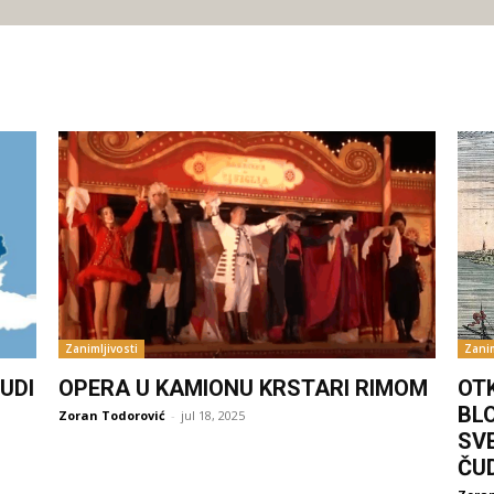
Zanimljivosti
Zanim
UDI
OPERA U KAMIONU KRSTARI RIMOM
OT
BL
Zoran Todorović
-
jul 18, 2025
SV
ČU