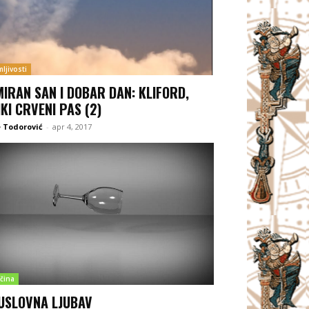
ljivosti
MIRAN SAN I DOBAR DAN: KLIFORD,
IKI CRVENI PAS (2)
 Todorović
-
apr 4, 2017
čina
USLOVNA LJUBAV