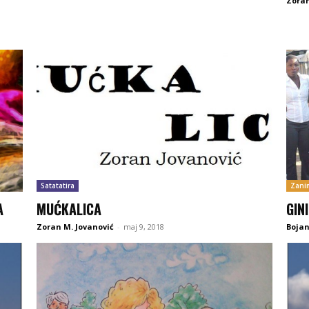
Zoran
Satatatira
Zanim
A
MUĆKALICA
GIN
Zoran M. Jovanović
-
maj 9, 2018
Boja