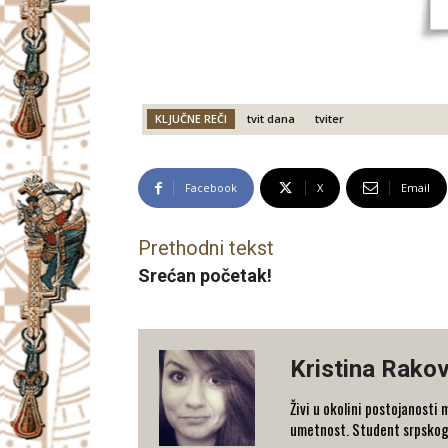
KLJUČNE REČI
tvit dana
tviter
Facebook
X
Email
Prethodni tekst
Srećan početak!
Kristina Rakov
Živi u okolini postojanosti
umetnost. Student srpskog 