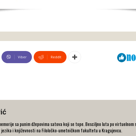
Viber
ReddIt
ić
 memorije sa punim džepovima satova koji se tope. Besciljno luta po virtuelnom 
jezika i književnosti na Filološko-umetničkom fakultetu u Kragujevcu.