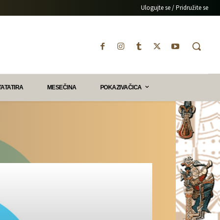
Ulogujte se / Pridružite se
TATATIRA
MESEČINA
POKAZIVAČICA