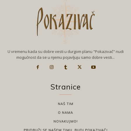
U vremenu kada su dobre vesti u durgom planu "Pokazivač" nudi
mogućnost da se u njemu pojavljuju samo dobre vesti...
Stranice
NAŠ TIM
O NAMA
NOVAKUJMO!
PRIDRUŽI SE NAŠEM TIMU, BUDI POKAZIVAČ!