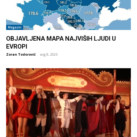
Magazin
OBJAVLJENA MAPA NAJVIŠIH LJUDI U
EVROPI
Zoran Todorović
-
avg 8, 2025