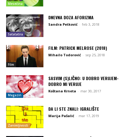
Mesečina
DNEVNA DOZA AFORIZMA
Sandra Petković
-
feb 3, 2018
Satatatira
FILM: PATRICK MELROSE (2018)
Mihailo Todorović
-
sep 25, 2018
Film
SASVIM (S)LIČNO: U DOBRO VERUJEM-
DOBRO MI VERUJE
Koštana Krneta
-
mar 30, 2017
Magazin
DA LI STE ZNALI: IGRALIŠTE
Marija Pašalić
-
mar 17, 2019
Zanimljivosti