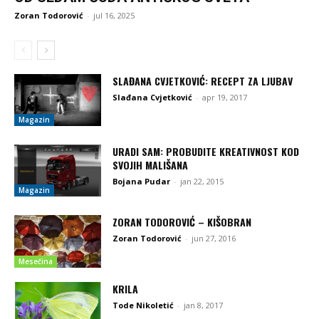
Zoran Todorović
-
jul 16, 2025
SLAĐANA CVJETKOVIĆ: RECEPT ZA LJUBAV
Slađana Cvjetković
-
apr 19, 2017
Magazin
URADI SAM: PROBUDITE KREATIVNOST KOD
SVOJIH MALIŠANA
Bojana Pudar
-
jan 22, 2015
Magazin
ZORAN TODOROVIĆ – KIŠOBRAN
Zoran Todorović
-
jun 27, 2016
Mesečina
KRILA
Tode Nikoletić
-
jan 8, 2017