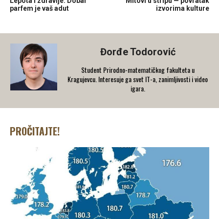
Lepota i zdravlje: Dobar
Mitovi u stripu — povratak
parfem je vaš adut
izvorima kulture
Đorđe Todorović
Student Prirodno-matematičkog fakulteta u
Kragujevcu. Interesuje ga svet IT-a, zanimljivosti i video
igara.
PROČITAJTE!