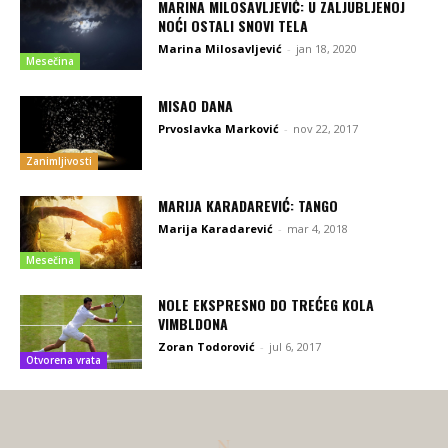
MARINA MILOSAVLJEVIĆ: U ZALJUBLJENOJ
NOĆI OSTALI SNOVI TELA
Marina Milosavljević
-
jan 18, 2020
Mesečina
MISAO DANA
Prvoslavka Marković
-
nov 22, 2017
Zanimljivosti
MARIJA KARADAREVIĆ: TANGO
Marija Karadarević
-
mar 4, 2018
Mesečina
NOLE EKSPRESNO DO TREĆEG KOLA
VIMBLDONA
Zoran Todorović
-
jul 6, 2017
Otvorena vrata