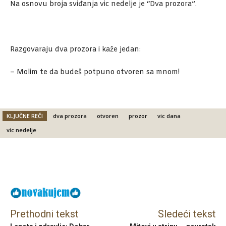
Na osnovu broja sviđanja vic nedelje je “Dva prozora”.
Razgovaraju dva prozora i kaže jedan:
– Molim te da budeš potpuno otvoren sa mnom!
KLJUČNE REČI
dva prozora
otvoren
prozor
vic dana
vic nedelje
Facebook
X
Email
Prethodni tekst
Sledeći tekst