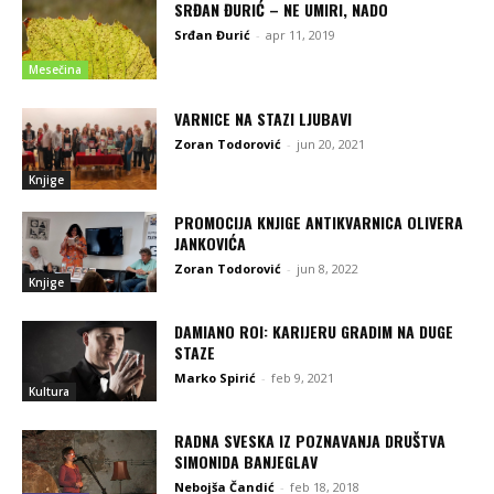
SRĐAN ĐURIĆ – NE UMIRI, NADO
Srđan Đurić
-
apr 11, 2019
Mesečina
VARNICE NA STAZI LJUBAVI
Zoran Todorović
-
jun 20, 2021
Knjige
PROMOCIJA KNJIGE ANTIKVARNICA OLIVERA
JANKOVIĆA
Zoran Todorović
-
jun 8, 2022
Knjige
DAMIANO ROI: KARIJERU GRADIM NA DUGE
STAZE
Marko Spirić
-
feb 9, 2021
Kultura
RADNA SVESKA IZ POZNAVANJA DRUŠTVA
SIMONIDA BANJEGLAV
Nebojša Čandić
-
feb 18, 2018