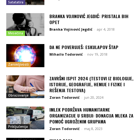
Satatatira
BRANKA VOJINOVIĆ JEGDIĆ: PRISTALA BIH
OPET
Branka Vojinović Jegdić
-
apr 4, 2018
Mesečina
DA NE POVERUJEŠ: ESKULAPOV ŠTAP
Mihailo Todorović
-
nov 19, 2018
Zanimljivosti
ZAVRŠNI ISPIT 2024 (TESTOVI IZ BIOLOGIJE,
ISTORIJE, GEOGRAFIJE, HEMIJE I FIZIKE I
REŠENJA TESTOVA)
Obrazovanje
Zoran Todorović
-
jun 20, 2024
IMLEK PODRŽAVA HUMANITARNE
ORGANIZACIJE U SRBIJI: DONACIJA MLEKA ZA
POMOĆ UGROŽENIM GRUPAMA
Priključenija
Zoran Todorović
-
maj 8, 2023