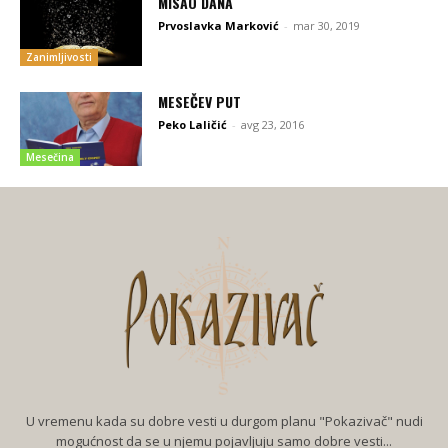
MISAO DANA
Prvoslavka Marković
-
mar 30, 2019
Zanimljivosti
MESEČEV PUT
Peko Laličić
-
avg 23, 2016
Mesečina
U vremenu kada su dobre vesti u durgom planu "Pokazivač" nudi
mogućnost da se u njemu pojavljuju samo dobre vesti...