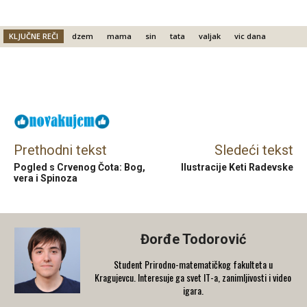
KLJUČNE REČI
dzem
mama
sin
tata
valjak
vic dana
Facebook
X
Email
Prethodni tekst
Sledeći tekst
Pogled s Crvenog Čota: Bog,
Ilustracije Keti Radevske
vera i Spinoza
Đorđe Todorović
Student Prirodno-matematičkog fakulteta u
Kragujevcu. Interesuje ga svet IT-a, zanimljivosti i video
igara.