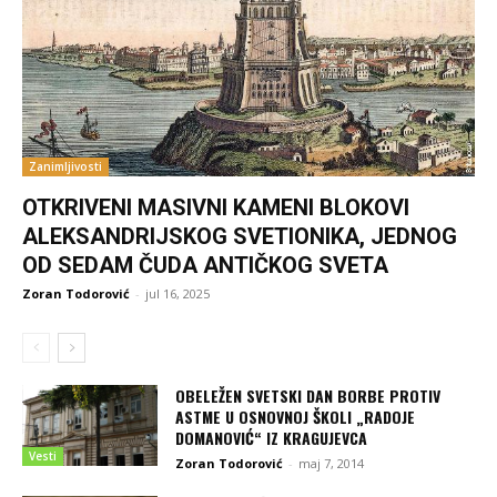
Zanimljivosti
OTKRIVENI MASIVNI KAMENI BLOKOVI
ALEKSANDRIJSKOG SVETIONIKA, JEDNOG
OD SEDAM ČUDA ANTIČKOG SVETA
Zoran Todorović
-
jul 16, 2025
OBELEŽEN SVETSKI DAN BORBE PROTIV
ASTME U OSNOVNOJ ŠKOLI „RADOJE
DOMANOVIĆ“ IZ KRAGUJEVCA
Vesti
Zoran Todorović
-
maj 7, 2014