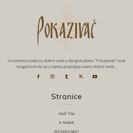
U vremenu kada su dobre vesti u durgom planu "Pokazivač" nudi
mogućnost da se u njemu pojavljuju samo dobre vesti...
Stranice
NAŠ TIM
O NAMA
NOVAKUJMO!