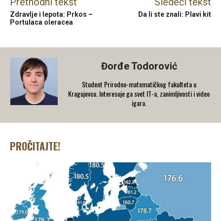
Prethodni tekst
Sledeći tekst
Zdravlje i lepota: Prkos –
Da li ste znali: Plavi kit
Portulaca oleracea
Đorđe Todorović
Student Prirodno-matematičkog fakulteta u
Kragujevcu. Interesuje ga svet IT-a, zanimljivosti i video
igara.
PROČITAJTE!