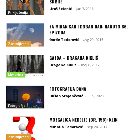
SRBIJE
Uroš Selenić
-
jan 7, 2016
Priključenija
ZA MIRAN SAN I DOBAR DAN: NARUTO 66.
EPIZODA
Đorđe Todorović
-
avg 29, 2015
Zanimljivosti
GAZDA – DRAGANA KIKLIĆ
Dragana Kiklić
-
maj 6, 2017
Mesečina
FOTOGRAFIJA DANA
Dušan Stojančević
-
jul 9, 2023
Fotografija
MOZGALICA NEDELJE (BR. 158): KLIN
Mihailo Todorović
-
sep 24, 2017
Zanimljivosti