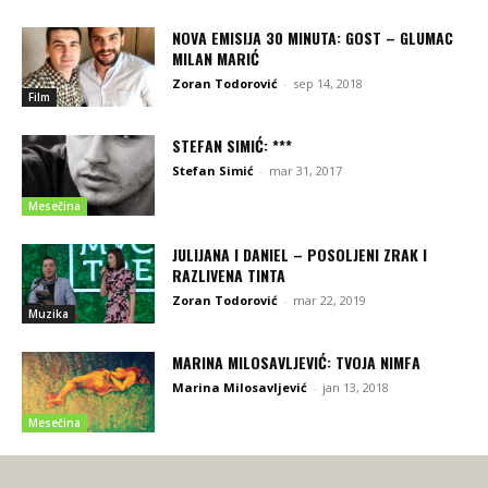
NOVA EMISIJA 30 MINUTA: GOST – GLUMAC
MILAN MARIĆ
Zoran Todorović
-
sep 14, 2018
Film
STEFAN SIMIĆ: ***
Stefan Simić
-
mar 31, 2017
Mesečina
JULIJANA I DANIEL – POSOLJENI ZRAK I
RAZLIVENA TINTA
Zoran Todorović
-
mar 22, 2019
Muzika
MARINA MILOSAVLJEVIĆ: TVOJA NIMFA
Marina Milosavljević
-
jan 13, 2018
Mesečina