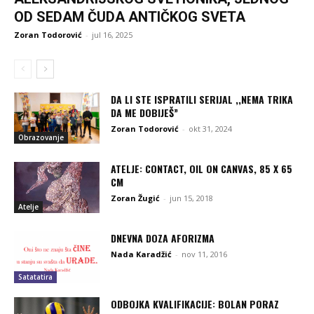
OD SEDAM ČUDA ANTIČKOG SVETA
Zoran Todorović
-
jul 16, 2025
DA LI STE ISPRATILI SERIJAL ,,NEMA TRIKA
DA ME DOBIJEŠ”
Zoran Todorović
-
okt 31, 2024
Obrazovanje
ATELJE: CONTACT, OIL ON CANVAS, 85 X 65
CM
Zoran Žugić
-
jun 15, 2018
Atelje
DNEVNA DOZA AFORIZMA
Nada Karadžić
-
nov 11, 2016
Satatatira
ODBOJKA KVALIFIKACIJE: BOLAN PORAZ