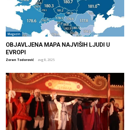
Magazin
OBJAVLJENA MAPA NAJVIŠIH LJUDI U
EVROPI
Zoran Todorović
-
avg 8, 2025