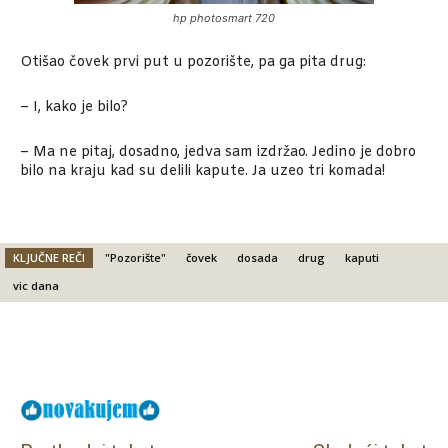
hp photosmart 720
Otišao čovek prvi put u pozorište, pa ga pita drug:
– I, kako je bilo?
– Ma ne pitaj, dosadno, jedva sam izdržao. Jedino je dobro
bilo na kraju kad su delili kapute. Ja uzeo tri komada!
KLJUČNE REČI
"Pozorište"
čovek
dosada
drug
kaputi
vic dana
Facebook
X
Email