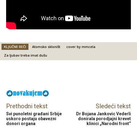
KLJUČNE REČI
Atomsko skloništ
cover by mmcela
Za ljubav treba imat dušu
Facebook
X
Email
Prethodni tekst
Sledeći tekst
Svi punoletni građani Srbije
Dr Bojana Jankovic Vederli
uskoro postaju obavezni
donirala porodjajni krevet
donori organa
klinici „Narodni front“