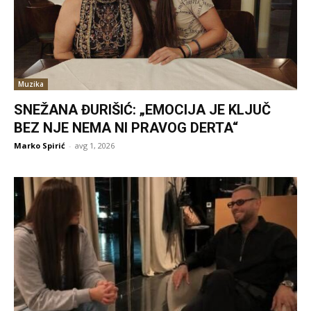
Muzika
SNEŽANA ĐURIŠIĆ: „EMOCIJA JE KLJUČ
BEZ NJE NEMA NI PRAVOG DERTA“
Marko Spirić
-
avg 1, 2026