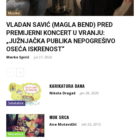
Muzika
VLADAN SAVIĆ (MAGLA BEND) PRED
PREMIJERNI KONCERT U VRANJU:
„JUŽNJAČKA PUBLIKA NEPOGREŠIVO
OSEĆA ISKRENOST“
Marko Spirić
-
jul 27, 2026
KARIKATURA DANA
Nikola Dragaš
-
jan 28, 2020
Satatatira
MUK SRCA
Ana Mutavdžić
-
okt 26, 2015
Mesečina