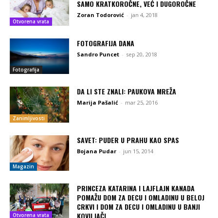
SAMO KRATKOROČNE, VEĆ I DUGOROČNE
Zoran Todorović
-
jan 4, 2018
Otvorena vrata
FOTOGRAFIJA DANA
Sandro Puncet
-
sep 20, 2018
Fotografija
DA LI STE ZNALI: PAUKOVA MREŽA
Marija Pašalić
-
mar 25, 2016
Zanimljivosti
SAVET: PUDER U PRAHU KAO SPAS
Bojana Pudar
-
jun 15, 2014
Magazin
PRINCEZA KATARINA I LAJFLAJN KANADA
POMAŽU DOM ZA DECU I OMLADINU U BELOJ
CRKVI I DOM ZA DECU I OMLADINU U BANJI
KOVILJAČI
Otvorena vrata