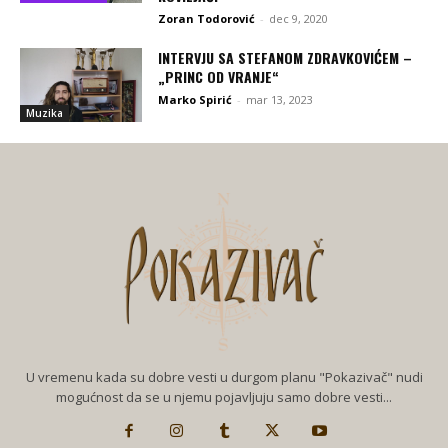
Zoran Todorović
-
dec 9, 2020
INTERVJU SA STEFANOM ZDRAVKOVIĆEM –
„PRINC OD VRANJE“
Marko Spirić
-
mar 13, 2023
Muzika
U vremenu kada su dobre vesti u durgom planu "Pokazivač" nudi
mogućnost da se u njemu pojavljuju samo dobre vesti...