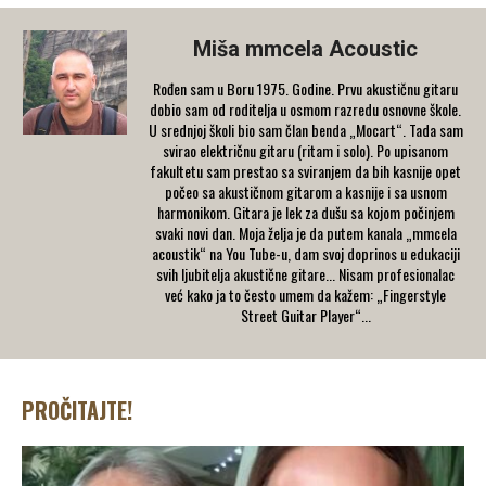
Miša mmcela Acoustic
Rođen sam u Boru 1975. Godine. Prvu akustičnu gitaru
dobio sam od roditelja u osmom razredu osnovne škole.
U srednjoj školi bio sam član benda „Mocart“. Tada sam
svirao električnu gitaru (ritam i solo). Po upisanom
fakultetu sam prestao sa sviranjem da bih kasnije opet
počeo sa akustičnom gitarom a kasnije i sa usnom
harmonikom. Gitara je lek za dušu sa kojom počinjem
svaki novi dan. Moja želja je da putem kanala „mmcela
acoustik“ na You Tube-u, dam svoj doprinos u edukaciji
svih ljubitelja akustične gitare... Nisam profesionalac
već kako ja to često umem da kažem: „Fingerstyle
Street Guitar Player“...
PROČITAJTE!