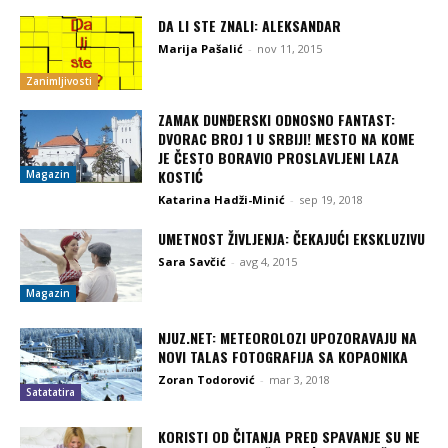
DA LI STE ZNALI: ALEKSANDAR
Marija Pašalić
-
nov 11, 2015
Zanimljivosti
ZAMAK DUNĐERSKI ODNOSNO FANTAST:
DVORAC BROJ 1 U SRBIJI! MESTO NA KOME
JE ČESTO BORAVIO PROSLAVLJENI LAZA
KOSTIĆ
Magazin
Katarina Hadži-Minić
-
sep 19, 2018
UMETNOST ŽIVLJENJA: ČEKAJUĆI EKSKLUZIVU
Sara Savčić
-
avg 4, 2015
Magazin
NJUZ.NET: METEOROLOZI UPOZORAVAJU NA
NOVI TALAS FOTOGRAFIJA SA KOPAONIKA
Zoran Todorović
-
mar 3, 2018
Satatatira
KORISTI OD ČITANJA PRED SPAVANJE SU NE