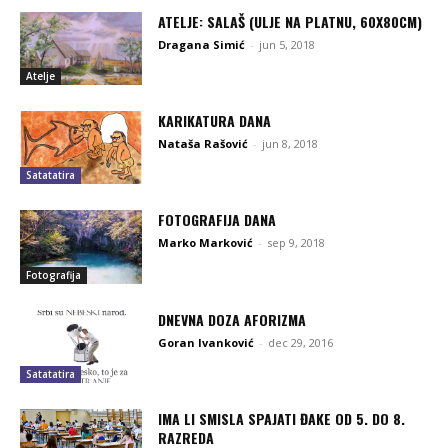
ATELJE: SALAŠ (ULJE NA PLATNU, 60X80CM)
Dragana Simić
-
jun 5, 2018
Atelje
KARIKATURA DANA
Nataša Rašović
-
jun 8, 2018
Satatatira
FOTOGRAFIJA DANA
Marko Marković
-
sep 9, 2018
Fotografija
DNEVNA DOZA AFORIZMA
Goran Ivanković
-
dec 29, 2016
Satatatira
IMA LI SMISLA SPAJATI ĐAKE OD 5. DO 8.
RAZREDA