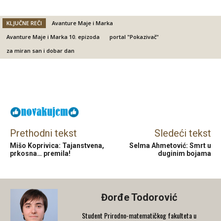
KLJUČNE REČI
Avanture Maje i Marka
Avanture Maje i Marka 10. epizoda
portal "Pokazivač"
za miran san i dobar dan
Facebook
X
Email
Prethodni tekst
Sledeći tekst
Mišo Koprivica: Tajanstvena,
Selma Ahmetović: Smrt u
prkosna… premila!
duginim bojama
Đorđe Todorović
Student Prirodno-matematičkog fakulteta u