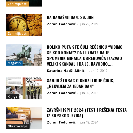
Zanimljivosti
NA DANAŠNJI DAN: 29. JUN
Zoran Todorović
-
jun 29, 2019
Zanimljivosti
KOLIKO PUTA STE ČULI REČENICU “VIDIMO
SE KOD KONJA”? DA LI ZNATE DA JE
SPOMENIK MIHAILA OBRENOVIĆA IZAZVAO
VELIKI SKANDAL I DA JE, NAVODNO,...
Magazin
Katarina Hadži-Minić
-
apr 10, 2019
SANJIN ŠTRBAC O KNJIZI LIDIJE ĆIRIĆ,
„REKVIJEM ZA JEDAN DAN“
Zoran Todorović
-
jun 10, 2016
Knjige
ZAVRŠNI ISPIT 2024 (TEST I REŠENJA TESTA
IZ SRPSKOG JEZIKA)
Zoran Todorović
-
jun 18, 2024
Obrazovanje