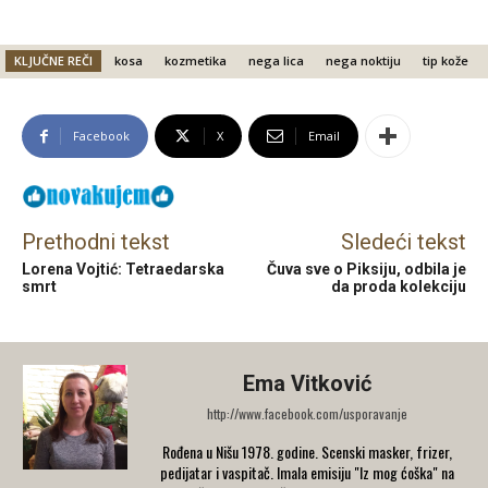
KLJUČNE REČI
kosa
kozmetika
nega lica
nega noktiju
tip kože
Facebook
X
Email
Prethodni tekst
Sledeći tekst
Lorena Vojtić: Tetraedarska
Čuva sve o Piksiju, odbila je
smrt
da proda kolekciju
Ema Vitković
http://www.facebook.com/usporavanje
Rođena u Nišu 1978. godine. Scenski masker, frizer,
pedijatar i vaspitač. Imala emisiju "Iz mog ćoška" na