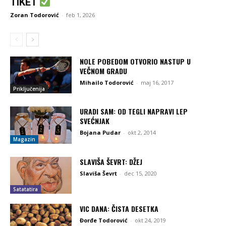
TIKET
Zoran Todorović
-
feb 1, 2026
NOLE POBEDOM OTVORIO NASTUP U
VEČNOM GRADU
Mihailo Todorović
-
maj 16, 2017
Priključenija
URADI SAM: OD TEGLI NAPRAVI LEP
SVEĆNJAK
Bojana Pudar
-
okt 2, 2014
Magazin
SLAVIŠA ŠEVRT: DŽEJ
Slaviša Ševrt
-
dec 15, 2020
Satatatira
VIC DANA: ČISTA DESETKA
Đorđe Todorović
-
okt 24, 2019