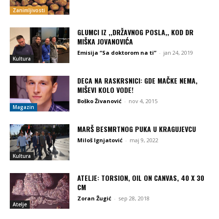
Zanimljivosti
GLUMCI IZ ,,DRŽAVNOG POSLA,, KOD DR
MIŠKA JOVANOVIĆA
Emisija “Sa doktorom na ti”
-
jan 24, 2019
Kultura
DECA NA RASKRSNICI: GDE MAČKE NEMA,
MIŠEVI KOLO VODE!
Boško Živanović
-
nov 4, 2015
Magazin
MARŠ BESMRTNOG PUKA U KRAGUJEVCU
Miloš Ignjatović
-
maj 9, 2022
Kultura
ATELJE: TORSION, OIL ON CANVAS, 40 X 30
CM
Zoran Žugić
-
sep 28, 2018
Atelje