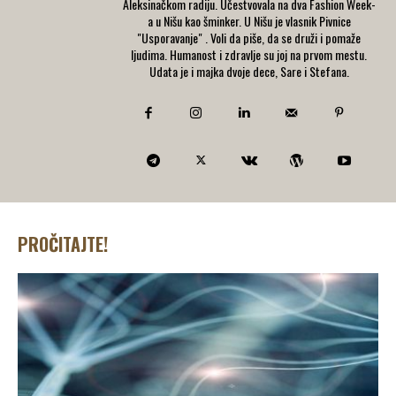
Aleksinačkom radiju. Učestvovala na dva Fashion Week-
a u Nišu kao šminker. U Nišu je vlasnik Pivnice
"Usporavanje" . Voli da piše, da se druži i pomaže
ljudima. Humanost i zdravlje su joj na prvom mestu.
Udata je i majka dvoje dece, Sare i Stefana.
PROČITAJTE!