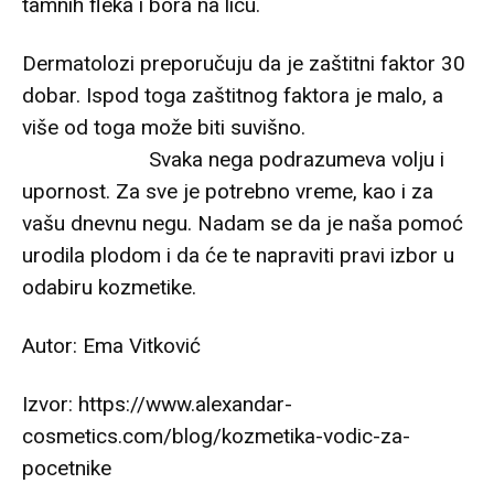
tamnih fleka i bora na licu.
Dermatolozi preporučuju da je zaštitni faktor 30
dobar. Ispod toga zaštitnog faktora je malo, a
više od toga može biti suvišno.
Svaka nega podrazumeva volju i
upornost. Za sve je potrebno vreme, kao i za
vašu dnevnu negu. Nadam se da je naša pomoć
urodila plodom i da će te napraviti pravi izbor u
odabiru kozmetike.
Autor: Ema Vitković
Izvor: https://www.alexandar-
cosmetics.com/blog/kozmetika-vodic-za-
pocetnike