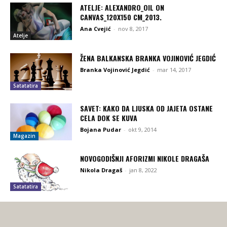
ATELJE: ALEXANDRO_OIL ON
CANVAS_120X150 CM_2013.
Ana Cvejić
-
nov 8, 2017
Atelje
ŽENA BALKANSKA BRANKA VOJINOVIĆ JEGDIĆ
Branka Vojinović Jegdić
-
mar 14, 2017
Satatatira
SAVET: KAKO DA LJUSKA OD JAJETA OSTANE
CELA DOK SE KUVA
Bojana Pudar
-
okt 9, 2014
Magazin
NOVOGODIŠNJI AFORIZMI NIKOLE DRAGAŠA
Nikola Dragaš
-
jan 8, 2022
Satatatira