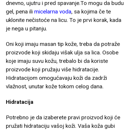
dnevno, ujutru i pred spavanje.To mogu da budu
gel, pena ili
micelarna voda
, sa kojima če te
uklonite nečistoće na licu. To je prvi korak, kada
je nega u pitanju.
Oni koji imaju masan tip kože, treba da potraže
proizvode koji skidaju višak ulja sa lica. Osobe
koje imaju suvu kožu, trebalo bi da koriste
proizvode koji pružaju više hidratacije.
Hidratacijom omogućavaju koži da zadrži
vlažnost, unutar kože tokom celog dana.
Hidratacija
Potrebno je da izaberete pravi proizvod koji će
pružati hidrataciju vašoj koži. Vaša koža gubi