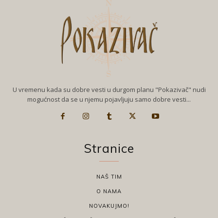
U vremenu kada su dobre vesti u durgom planu "Pokazivač" nudi
mogućnost da se u njemu pojavljuju samo dobre vesti...
Stranice
NAŠ TIM
O NAMA
NOVAKUJMO!