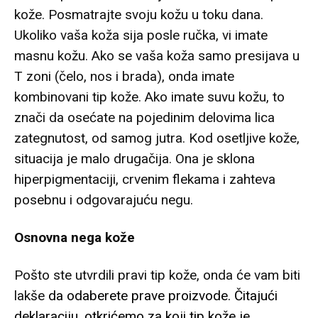
kože. Posmatrajte svoju kožu u toku dana.
Ukoliko vaša koža sija posle ručka, vi imate
masnu kožu. Ako se vaša koža samo presijava u
T zoni (čelo, nos i brada), onda imate
kombinovani tip kože. Ako imate suvu kožu, to
znači da osećate na pojedinim delovima lica
zategnutost, od samog jutra. Kod osetljive kože,
situacija je malo drugačija. Ona je sklona
hiperpigmentaciji, crvenim flekama i zahteva
posebnu i odgovarajuću negu.
Osnovna nega kože
Pošto ste utvrdili pravi tip kože, onda će vam biti
lakše
da odaberete prave proizvode. Čitajući
deklaraciju, otkrićemo za koji tip kože je