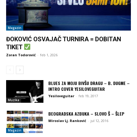
Magazin
ĐOKOVIĆ OSVAJAČ TURNIRA = DOBITAN
TIKET
Zoran Todorović
-
feb 1, 2026
BLUES ZA MOJU BIVŠU DRAGU – B. DUGME –
INTRO COVER YESILOVEGUITAR
Yesiloveguitar
-
feb 19, 2017
Muzika
BEOGRADSKA AZBUKA – SLOVO Š – ŠLEP
Miroslav Lj. Ranković
-
jul 12, 2016
Magazin