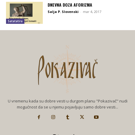
DNEVNA DOZA AFORIZMA
Salja P. Slovenski
-
mar 4, 2017
Satatatira
U vremenu kada su dobre vesti u durgom planu "Pokazivač" nudi
mogućnost da se u njemu pojavljuju samo dobre vesti...