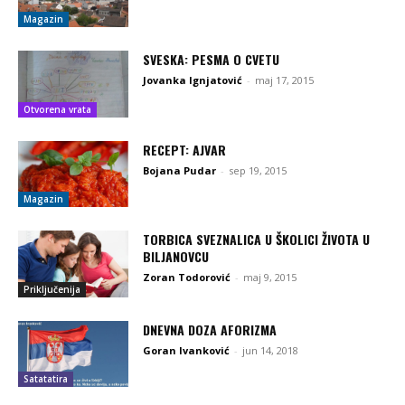
Magazin
SVESKA: PESMA O CVETU
Jovanka Ignjatović
-
maj 17, 2015
Otvorena vrata
RECEPT: AJVAR
Bojana Pudar
-
sep 19, 2015
Magazin
TORBICA SVEZNALICA U ŠKOLICI ŽIVOTA U
BILJANOVCU
Zoran Todorović
-
maj 9, 2015
Priključenija
DNEVNA DOZA AFORIZMA
Goran Ivanković
-
jun 14, 2018
Satatatira