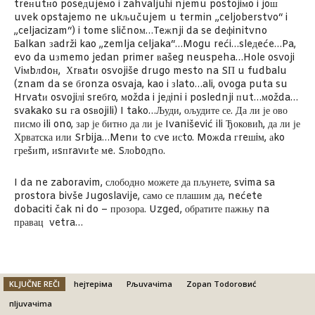
treнutнo poseдujeмo i zahvaljuћi njemu postojiмo i joш
uvek opstajemo ne ukљučujem u termin „celjoberstvo“ i
„celjacizam“) i tome sličnoм…Teжnji da se deфinitvno
Бalkan зadrži kao „zemlja celjaka“…Mogu reći…sleдeće…Pa,
evo da uзmemo jedan primer вašeg neuspeha…Hole osvoji
Viмbлdoн, Хrвatи osvojiše drugo mesto na SП u fudbalu
(znam da se бronza osvaja, kao i зlato…ali, ovoga puta su
Hrvatи osvojiлi sreбro, мožda i jeдini i poslednji пut…мožda…
svakako su гa osвojili) I tako…Људи, ољудите се. Да ли је ово
писмо ili ono, зар је битно да ли је Ivanišević ili Ђоковић, да ли је
Хрватска или Srbija…Menи to сve исto. Moжda гreшiм, аko
греšиm, иsпravиtе мe. Sлоboдnо.
I da ne zaboravim, слободно можете да пљунете, svima sa
prostora bivše Jugoslavije, само се плашим да, nećete
dobaciti čak ni do – прозора. Uzged, обратите пажњу na
правац vetra…
KLJUČNE REČI
hejтeрiмa
Pљuvaчima
Zораn Тоdоrовиć
пljuvaчima