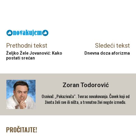
Facebook
X
Email
Prethodni tekst
Sledeći tekst
Željko Žele Jovanović: Kako
Dnevna doza aforizma
postati srećan
Zoran Todorović
Osnivač „Pokazivača“. Tvorac novakovanja. Čovek koji od
života želi sve ili ništa, a trenutno živi negde između.
PROČITAJTE!