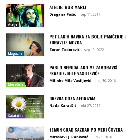
ATELJE: BOB MARLI
Dragana Pašić
-
sep 11, 2017
Atelje
PET LAKIH NAVIKA ZA BOLJE PAMĆENJE I
ZDRAVLJE MOZGA
Zoran Todorović
-
sep 10, 2022
Magazin
PABLO NERUDA-AKO ME ZABORAVIŠ
/KAZUJE: MILE VASILJEVIĆ/
Milinko Mile Vasiljević
-
maj 30, 2016
Mesečina
DNEVNA DOZA AFORIZMA
Nada Karadžić
-
okt 27, 2017
Satatatira
ZEMUN GRAD SAZDAN PO MERI ČOVEKA
Miroslav Lj. Ranković
-
jun 28, 2016