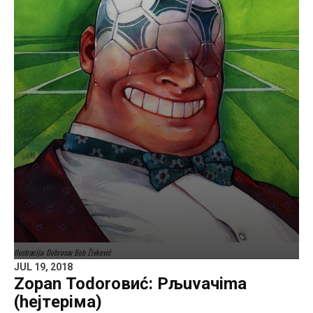
Ilustracija: Dobrosav Bob Živković
JUL 19, 2018
Zораn Тоdоrовиć: Pљuvaчima
(hejтeрiмa)