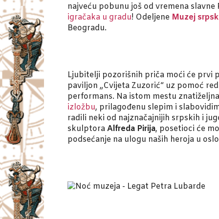
najveću pobunu još od vremena slavne Fr
igračaka u gradu
! Odeljene
Muzej srpsk
Beogradu.
Ljubitelji pozorišnih priča moći će prvi
paviljon „Cvijeta Zuzorić“ uz pomoć red
performans. Na istom mestu znatiželjn
izložbu
, prilagođenu slepim i slabovid
radili neki od najznačajnijih srpskih i
skulptora
Alfreda Pirija
, posetioci će mo
podsećanje na ulogu naših heroja u osl