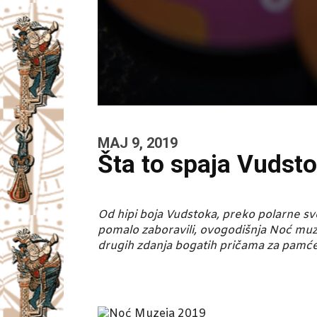
MAJ 9, 2019
Šta to spaja Vudsto
Od hipi boja Vudstoka, preko polarne sv
pomalo zaboravili, ovogodišnja Noć muzej
drugih zdanja bogatih pričama za pamće