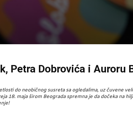
k, Petra Dobrovića i Auroru 
etlosti do neobičnog susreta sa ogledalima, uz čuvene veli
a 18. maja širom Beograda spremna je da dočeka na hiljade
nje!