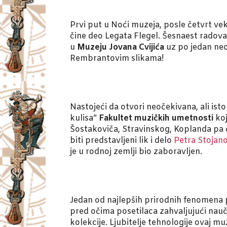
Prvi put u Noći muzeja, posle četvrt ve
čine deo Legata Flegel. Šesnaest radova 
u
Muzeju Jovana Cvijića
uz po jedan neo
Rembrantovim slikama!
Nastojeći da otvori neočekivana, ali is
kulisa“
Fakultet muzičkih umetnosti
koj
Šostakoviča, Stravinskog, Koplanda pa 
biti predstavljeni lik i delo
Petra Stojan
je u rodnoj zemlji bio zaboravljen.
Jedan od najlepših prirodnih fenomena
pred očima posetilaca zahvaljujući nau
kolekcije. Ljubitelje tehnologije ovaj m