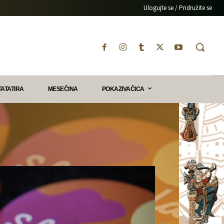
Ulogujte se / Pridružite se
TATATIRA
MESEČINA
POKAZIVAČICA