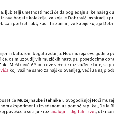
ka, ljubitelji umetnosti moći će da pogledaju slike našeg
iz ove bogate kolekcije, za koje je Dobrović inspiraciju pr
bičan portret i akt, kao i tri zanimljive kopije koje je Do
torijom i kulturom bogata zdanja, Noć muzeja ove godine p
i će, osim uzbudljivih muzičkih nastupa, posetiocima done
čak i Meštrovića! Samo ove večeri kroz vođene ture, sa p
ovića
koji važi ne samo za najškolovanijeg, već i za najplo
 posetiće
Muzej nauke i tehnike
u ovogodišnjoj Noći muze
čnom eksperimentu izvedenom uz pomoć replike „De la Riv
uzej povešće u šetnju kroz
analogni i digitalni svet
, otkriće