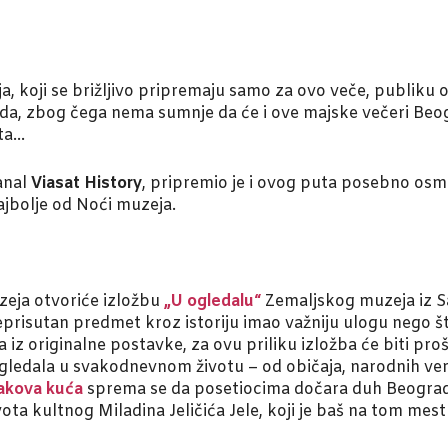
ja, koji se brižljivo pripremaju samo za ovo veče, publiku
ada, zbog čega nema sumnje da će i ove majske večeri Beo
rta…
anal
Viasat History
, pripremio je i ovog puta posebno osmi
ajbolje od Noći muzeja.
eja otvoriće izložbu
„U ogledalu“
Zemaljskog muzeja iz S
veprisutan predmet kroz istoriju imao važniju ulogu nego 
la iz originalne postavke, za ovu priliku izložba će biti pr
 ogledala u svakodnevnom životu – od običaja, narodnih ver
kova kuća
sprema se da posetiocima dočara duh Beograd
vota kultnog Miladina Jeličića Jele, koji je baš na tom mes