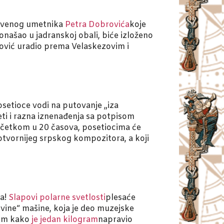
 čuvenog umetnika
Petra Dobrovića
koje
onašao u jadranskoj obali, biće izloženo
brović uradio prema Velaskezovim i
osetioce vodi na putovanje „iza
ti i razna iznenađenja sa potpisom
očetkom u 20 časova, posetiocima će
dotvornijeg srpskog kompozitora, a koji
ja!
Slapovi polarne svetlosti
plesaće
ine“ mašine, koja je deo muzejske
 im kako
je jedan kilogram
napravio