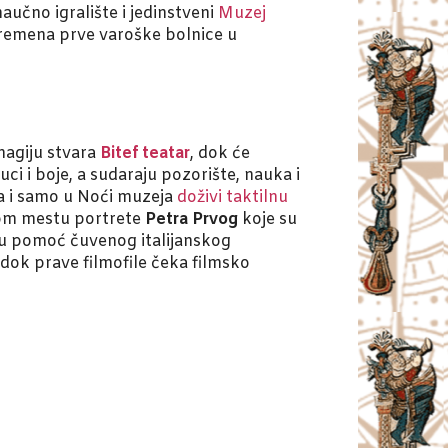
učno igralište i jedinstveni
Muzej
vremena prve varoške bolnice u
 magiju stvara
Bitef teatar
, dok će
ci i boje, a sudaraju pozorište, nauka i
a i samo u Noći muzeja
doživi taktilnu
om mestu portrete
Petra Prvog
koje su
alu pomoć čuvenog italijanskog
 dok prave filmofile čeka filmsko