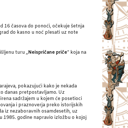
 od 16 časova do ponoći, očekuje šetnja
grad do kasno u noć plesati uz note
šljenu turu „
Neispričane priče
“ koja na
arajeva, pokazujući kako je nekada
što danas pretpostavljamo. Uz
oširena sadržajem u kojem će posetioci
ovanja i praznoverja preko istorijskih
a iz nezaboravnih osamdesetih, uz
tu 1985. godine napravio izložbu o kojoj