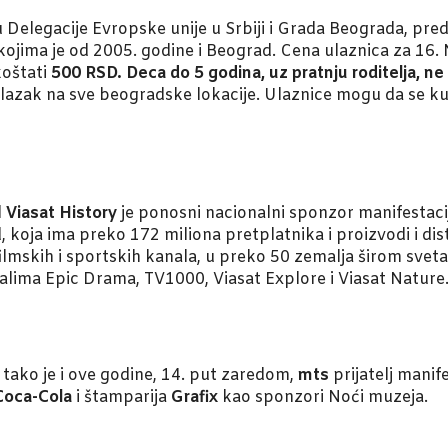
Delegacije Evropske unije u Srbiji i Grada Beograda, pred
kojima je od 2005. godine i Beograd. Cena ulaznica za 16
koštati
500 RSD.
Deca do 5 godina, uz pratnju roditelja, ne
n ulazak na sve beogradske lokacije. Ulaznice mogu da se
l
Viasat History
je ponosni nacionalni sponzor manifestaci
koja ima preko 172 miliona pretplatnika i proizvodi i dist
lmskih i sportskih kanala, u preko 50 zemalja širom sveta
nalima Epic Drama, TV1000, Viasat Explore i Viasat Nature
 tako je i ove godine, 14. put zaredom,
mts
prijatelj manif
Coca-Cola
i štamparija
Grafix
kao sponzori Noći muzeja.