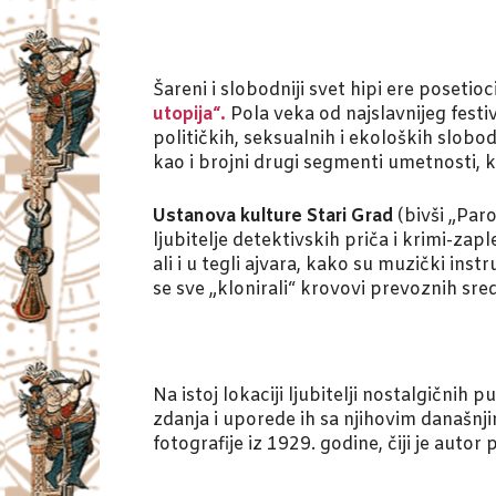
Šareni i slobodniji svet hipi ere poset
utopija“.
Pola veka od najslavnijeg festi
političkih, seksualnih i ekoloških slob
kao i brojni drugi segmenti umetnosti, ko
Ustanova kulture Stari Grad
(bivši „Par
ljubitelje detektivskih priča i krimi-za
ali i u tegli ajvara, kako su muzički i
se sve „klonirali“ krovovi prevoznih sre
Na istoj lokaciji ljubitelji nostalgičnih 
zdanja i uporede ih sa njihovim današn
fotografije iz 1929. godine, čiji je aut