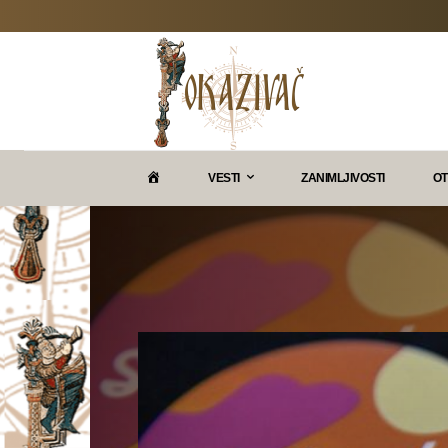
P
VESTI
ZANIMLJIVOSTI
OT
O
K
A
Z