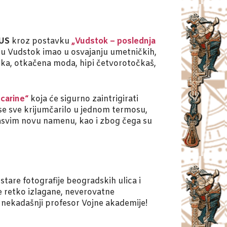
LUS
kroz postavku
„Vudstok – poslednja
logu Vudstok imao u osvajanju umetničkih,
zika, otkačena moda, hipi četvorotočkaš,
carine“
koja će sigurno zaintrigirati
 se sve krijumčarilo u jednom termosu,
 sasvim novu namenu, kao i zbog čega su
 stare fotografije beogradskih ulica i
e retko izlagane, neverovatne
ć, nekadašnji profesor Vojne akademije!