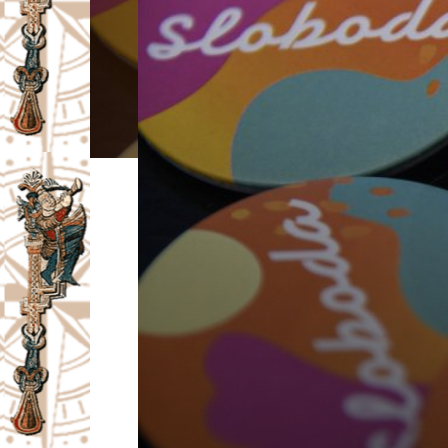
I
V
A
Č