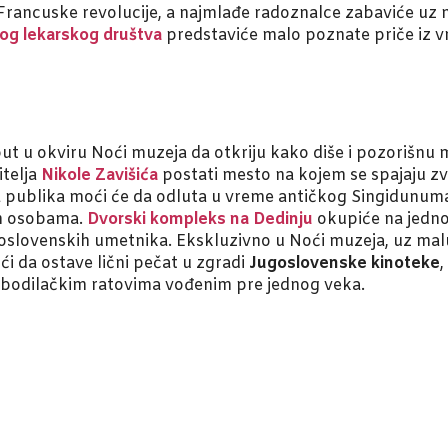
ancuske revolucije, a najmlađe radoznalce zabaviće uz na
og lekarskog društva
predstaviće malo poznate priče iz 
 put u okviru Noći muzeja da otkriju kako diše i pozorišnu
itelja
Nikole Zavišića
postati mesto na kojem se spajaju zvu
a publika moći će da odluta u vreme antičkog Singidunum
im osobama.
Dvorski kompleks na Dedinju
okupiće na jedn
 jugoslovenskih umetnika. Ekskluzivno u Noći muzeja, uz m
ći da ostave lični pečat u zgradi
Jugoslovenske kinoteke
,
obodilačkim ratovima vođenim pre jednog veka.