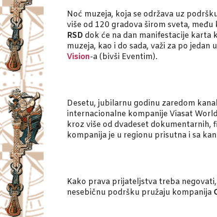
Noć muzeja, koja se održava uz podršku 
više od 120 gradova širom sveta, među 
RSD
dok će na dan manifestacije karta 
muzeja, kao i do sada, važi za po jeda
Vision
-a (bivši Eventim).
Desetu, jubilarnu godinu zaredom kana
internacionalne kompanije Viasat World, 
kroz više od dvadeset dokumentarnih, fi
kompanija je u regionu prisutna i sa ka
Kako prava prijateljstva treba negovati,
nesebičnu podršku pružaju kompanija