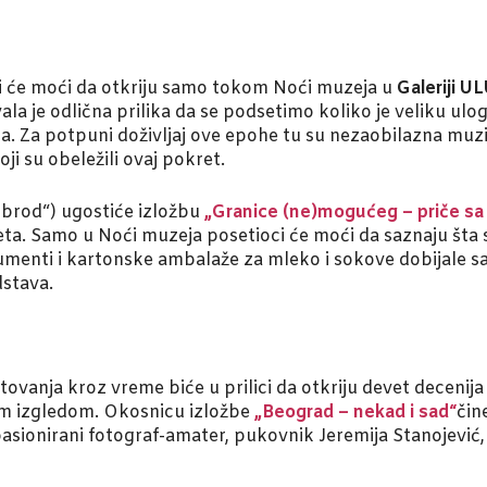
ioci će moći da otkriju samo tokom Noći muzeja u
Galeriji U
vala je odlična prilika da se podsetimo koliko je veliku u
oda. Za potpuni doživljaj ove epohe tu su nezaobilazna mu
ji su obeležili ovaj pokret.
obrod“) ugostiće izložbu
„Granice (ne)mogućeg – priče sa 
pleta. Samo u Noći muzeja posetioci će moći da saznaju šta
nstrumenti i kartonske ambalaže za mleko i sokove dobijale
dstava.
putovanja kroz vreme biće u prilici da otkriju devet decenija
jim izgledom. Okosnicu izložbe
„Beograd – nekad i sad“
čin
or pasionirani fotograf-amater, pukovnik Jeremija Stanojevi