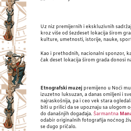
Uz niz premijernih i ekskluzivnih sadrža
kroz više od šezdeset lokacija širom gr
kulture, umetnosti, istorije, nauke, spo
Kao i prethodnih, nacionalni sponzor, k
čak deset lokacija širom grada donosi n
Etnografski muzej
premijeno u Noći muz
izuzetno luksuzan, a danas omiljeni i s
najraskošnija, pa i ceo vek stara ogleda
biti u prilici da se upoznaju sa ulogom
do današnjih događaja.
Šarmantna
Mana
odabir originalnih fotografija noćnog ži
se dugo pričalo.