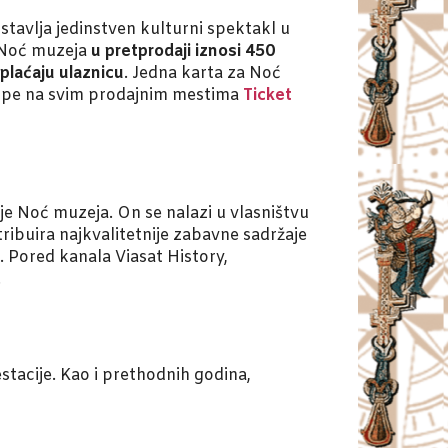
stavlja jedinstven kulturni spektakl u
. Noć muzeja
u pretprodaji iznosi 450
 plaćaju ulaznicu
. Jedna karta za Noć
 kupe na svim prodajnim mestima
Ticket
je Noć muzeja. On se nalazi u vlasništvu
ribuira najkvalitetnije zabavne sadržaje
. Pored kanala Viasat History,
.
estacije. Kao i prethodnih godina,