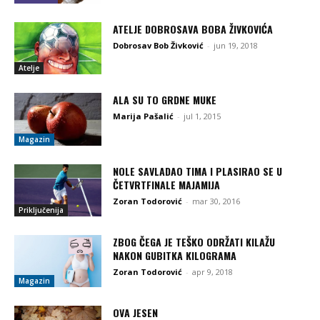
ATELJE DOBROSAVA BOBA ŽIVKOVIĆA
Dobrosav Bob Živković
-
jun 19, 2018
Atelje
ALA SU TO GRDNE MUKE
Marija Pašalić
-
jul 1, 2015
Magazin
NOLE SAVLADAO TIMA I PLASIRAO SE U
ČETVRTFINALE MAJAMIJA
Zoran Todorović
-
mar 30, 2016
Priključenija
ZBOG ČEGA JE TEŠKO ODRŽATI KILAŽU
NAKON GUBITKA KILOGRAMA
Zoran Todorović
-
apr 9, 2018
Magazin
OVA JESEN