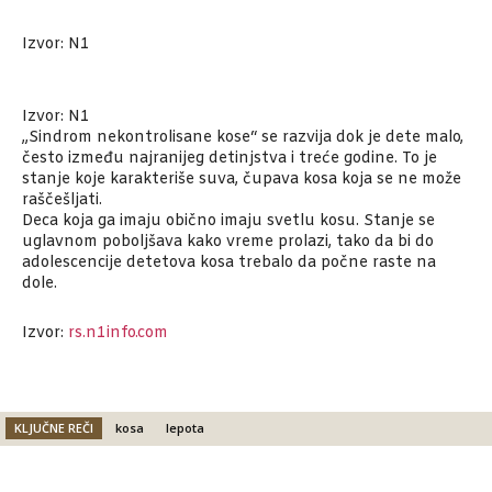
Izvor: N1
Izvor: N1
„Sindrom nekontrolisane kose“ se razvija dok je dete malo,
često između najranijeg detinjstva i treće godine. To je
stanje koje karakteriše suva, čupava kosa koja se ne može
raščešljati.
Deca koja ga imaju obično imaju svetlu kosu. Stanje se
uglavnom poboljšava kako vreme prolazi, tako da bi do
adolescencije detetova kosa trebalo da počne raste na
dole.
Izvor:
rs.n1info.com
KLJUČNE REČI
kosa
lepota