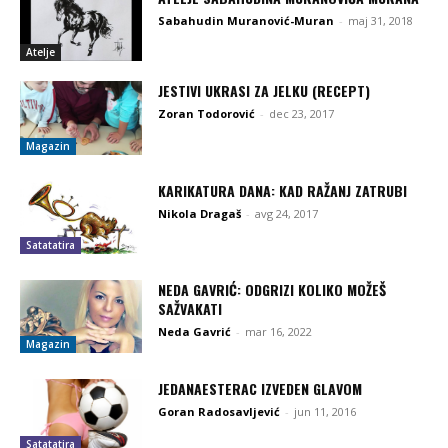
Sabahudin Muranović-Muran
-
maj 31, 2018
Atelje
JESTIVI UKRASI ZA JELKU (RECEPT)
Zoran Todorović
-
dec 23, 2017
Magazin
KARIKATURA DANA: KAD RAŽANJ ZATRUBI
Nikola Dragaš
-
avg 24, 2017
Satatatira
NEDA GAVRIĆ: ODGRIZI KOLIKO MOŽEŠ
SAŽVAKATI
Neda Gavrić
-
mar 16, 2022
Magazin
JEDANAESTERAC IZVEDEN GLAVOM
Goran Radosavljević
-
jun 11, 2016
Satatatira