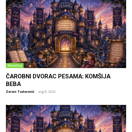
Mesečina
ČAROBNI DVORAC PESAMA: KOMŠIJA
BEBA
Zoran Todorović
-
avg 8, 2026