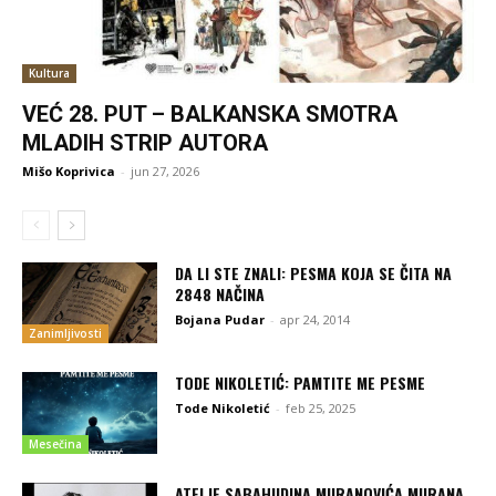
Kultura
VEĆ 28. PUT – BALKANSKA SMOTRA
MLADIH STRIP AUTORA
Mišo Koprivica
-
jun 27, 2026
DA LI STE ZNALI: PESMA KOJA SE ČITA NA
2848 NAČINA
Bojana Pudar
-
apr 24, 2014
Zanimljivosti
TODE NIKOLETIĆ: PAMTITE ME PESME
Tode Nikoletić
-
feb 25, 2025
Mesečina
ATELJE SABAHUDINA MURANOVIĆA MURANA