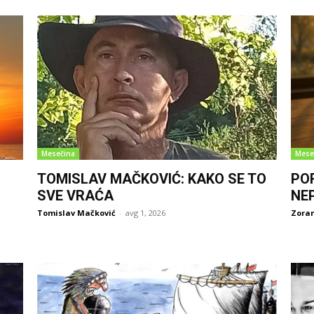
Mesečina
Mese
TOMISLAV MAČKOVIĆ: KAKO SE TO
PO
SVE VRAĆA
NE
Tomislav Mačković
-
avg 1, 2026
Zoran