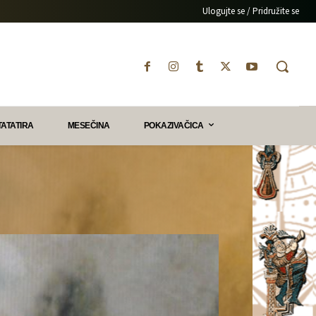
Ulogujte se / Pridružite se
TATATIRA
MESEČINA
POKAZIVAČICA