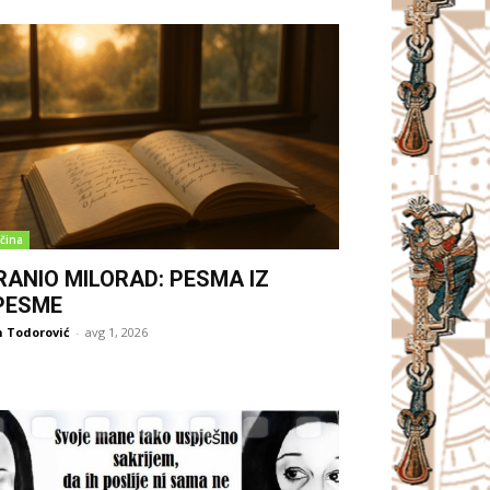
čina
RANIO MILORAD: PESMA IZ
PESME
 Todorović
-
avg 1, 2026