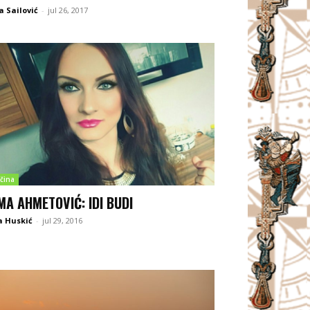
 Sailović
-
jul 26, 2017
čina
MA AHMETOVIĆ: IDI BUDI
a Huskić
-
jul 29, 2016