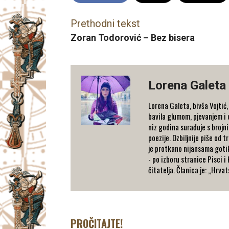
Prethodni tekst
Zoran Todorović – Bez bisera
Lorena Galeta
Lorena Galeta, bivša Vojtić,
bavila glumom, pjevanjem i 
niz godina surađuje s brojn
poezije. Ozbiljnije piše od 
je protkano nijansama gotike
- po izboru stranice Pisci i
čitatelja. Članica je: „Hrv
PROČITAJTE!