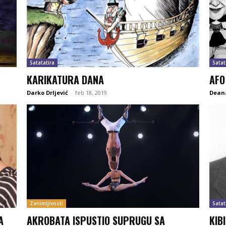
Satatatira
Satat
KARIKATURA DANA
AFO
Darko Drljević
-
feb 18, 2019
Deana
Zanimljivosti
Satat
A
AKROBATA ISPUSTIO SUPRUGU SA
KIB