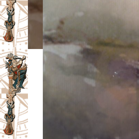
I
V
A
Č