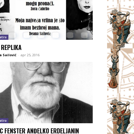
atira
 REPLIKA
 Sailović
-
apr 25, 2016
atira
IC FENSTER ANĐELKO ERDELJANIN