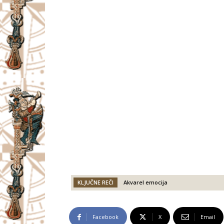
KLJUČNE REČI
Akvarel emocija
Facebook
X
Email