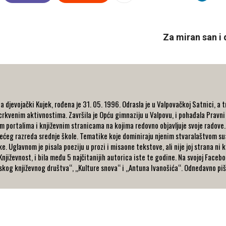
Za miran san i
 a djevojački Kujek, rođena је 31. 05. 1996. Odrasla je u Valpovačkoj Satnici, a t
crkvenim aktivnostima. Završila je Оpću gimnaziju u Valpovu, i pohađala Pravni
im portalima i književnim stranicama na kojima redovno objavljuje svoje radove.
trećeg razreda srednje škole. Tematike koje dominiraju njenim stvaralaštvom su: ž
. Uglavnom je pisala poeziju u prozi i misaone tekstove, ali nije joj strana ni k
 Književnost, i bila među 5 najčitanijih autorica iste te godine. Na svojoj Fac
atskog književnog društva“, „Kulture snova“ i „Antuna Ivanošića“. Odnedavno piš