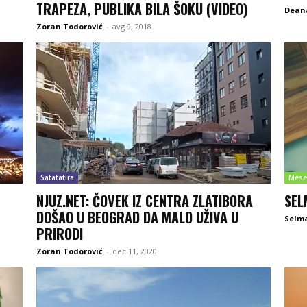
TRAPEZA, PUBLIKA BILA ŠOKU (VIDEO)
Deana
Zoran Todorović
-
avg 9, 2018
Satatatira
Mese
NJUZ.NET: ČOVEK IZ CENTRA ZLATIBORA
SEL
DOŠAO U BEOGRAD DA MALO UŽIVA U
Selm
PRIRODI
Zoran Todorović
-
dec 11, 2020