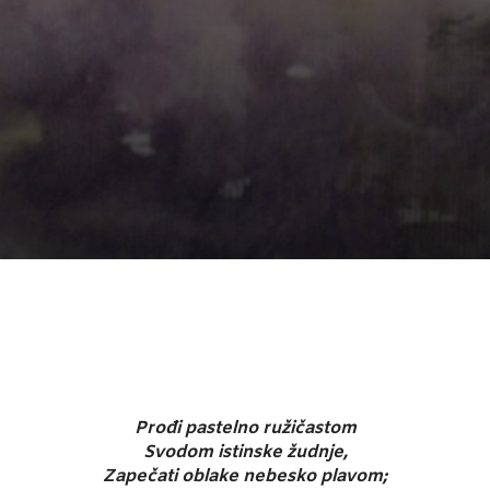
Prođi pastelno ružičastom
Svodom istinske žudnje,
Zapečati oblake nebesko plavom;