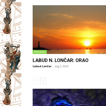
Mesečina
LABUD N. LONČAR: ORAO
Labud Lončar
-
avg 2, 2026