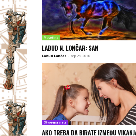
Mesečina
LABUD N. LONČAR: SAN
Labud Lončar
-
sep 28, 2016
Otvorena vrata
AKO TREBA DA BIRATE IZMEĐU VIKANJ