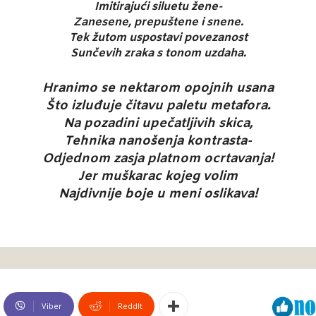
Imitirajući siluetu žene-
Zanesene, prepuštene i snene.
Tek žutom uspostavi povezanost
Sunčevih zraka s tonom uzdaha.
Hranimo se nektarom opojnih usana
Što izluđuje čitavu paletu metafora.
Na pozadini upečatljivih skica,
Tehnika nanošenja kontrasta-
Odjednom zasja platnom ocrtavanja!
Jer muškarac kojeg volim
Najdivnije boje u meni oslikava!
Viber
ReddIt