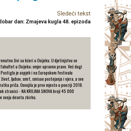
Sledeći tekst
 dobar dan: Zmajeva kugla 48. epizoda
renutno živi sa kćeri u Osijeku. U djetinjstvu se
 fakultet u Osijeku; smjer upravno pravo. Već dugi
 Postigla jе uspjeh i na Europskom festivalu
ivot, ljubav, smrt, smisao postojanja i vjera, a sve
ratka priča. Osvojila je prvo mjesto u poeziji 2018.
ebook stranici - NA KRILIMA SNOVA broji 45 000
e svoju desetu zbirku.