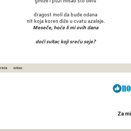
gmiže i puzi misao što belu
dragost moli da bude odana
nit koja koren diže u cvatu azaleje.
Meseče, hoće li mi ovih dana
doći svitac koji sreću seje?
sreća
svitac
Viber
ReddIt
Za mi