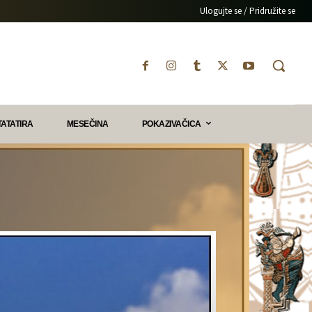
Ulogujte se / Pridružite se
TATATIRA
MESEČINA
POKAZIVAČICA