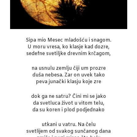
Sipa mio Mesec mladošću i snagom.
U moru vresa, ko klasje kad dozre,
sedefne svetiljke drevnim krčagom,
na usnulu zemlju čiji um prozre
duša nebesa. Zar on uvek tako
peva junački klasju koje zre
dok ga ne satru? Čini mi se jako
da svetluca život u vitom telu,
da su koren i plod podjednako
utkani u vatru. Na čelu
svetlijem od svakog sunčanog dana