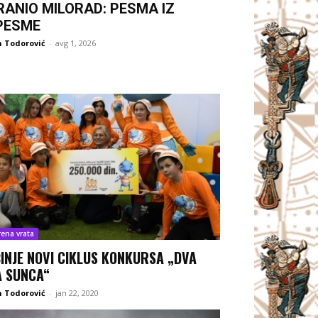
RANIO MILORAD: PESMA IZ
PESME
 Todorović
-
avg 1, 2026
rena vrata
INJE NOVI CIKLUS KONKURSA „DVA
A SUNCA“
 Todorović
-
jan 22, 2020