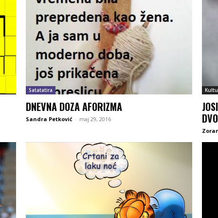
Satatatira
Kultu
DNEVNA DOZA AFORIZMA
JOS
DVO
Sandra Petković
-
maj 29, 2016
Zoran