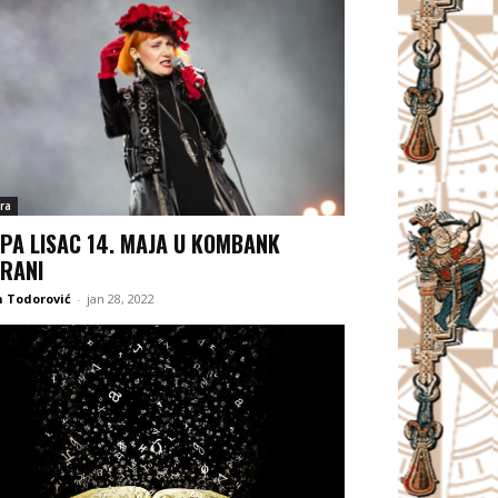
ra
IPA LISAC 14. MAJA U KOMBANK
RANI
 Todorović
-
jan 28, 2022