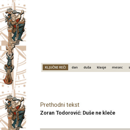
KLJUČNE REČI
dan
duša
klasje
mesec
Facebook
X
Email
Prethodni tekst
Zoran Todorović: Duše ne kleče