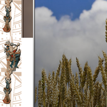
I
V
A
Č