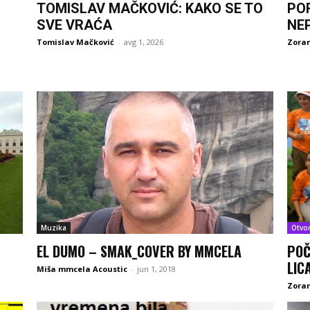
TOMISLAV MAČKOVIĆ: KAKO SE TO
PO
SVE VRAĆA
NE
Tomislav Mačković
-
avg 1, 2026
Zoran
Muzika
Otvo
EL DUMO – SMAK_COVER BY MMCELA
POČ
LIC
Miša mmcela Acoustic
-
jun 1, 2018
Zoran