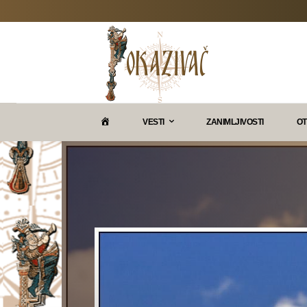
P
VESTI
ZANIMLJIVOSTI
OT
O
K
A
Z