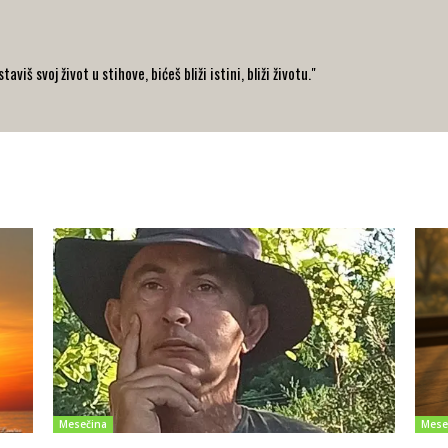
iš svoj život u stihove, bićeš bliži istini, bliži životu."
Mesečina
Mese