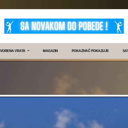
VORENA VRATA
MAGAZIN
POKAZIVAČ POKAZUJE
SA