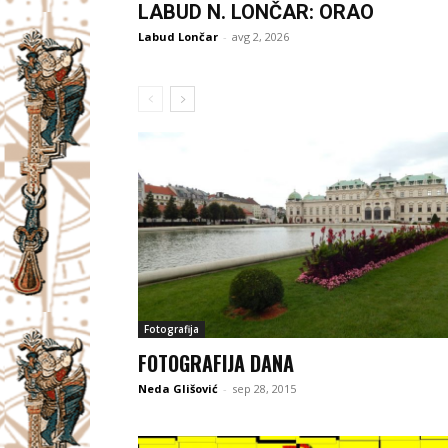
LABUD N. LONČAR: ORAO
Labud Lončar
-
avg 2, 2026
Fotografija
FOTOGRAFIJA DANA
Neda Glišović
-
sep 28, 2015