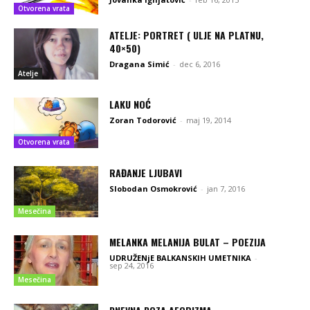
Otvorena vrata
ATELJE: PORTRET ( ULJE NA PLATNU,
40×50)
Dragana Simić
-
dec 6, 2016
Atelje
LAKU NOĆ
Zoran Todorović
-
maj 19, 2014
Otvorena vrata
RAĐANJE LJUBAVI
Slobodan Osmokrović
-
jan 7, 2016
Mesečina
MELANKA MELANIJA BULAT – POEZIJA
UDRUŽENjE BALKANSKIH UMETNIKA
-
sep 24, 2016
Mesečina