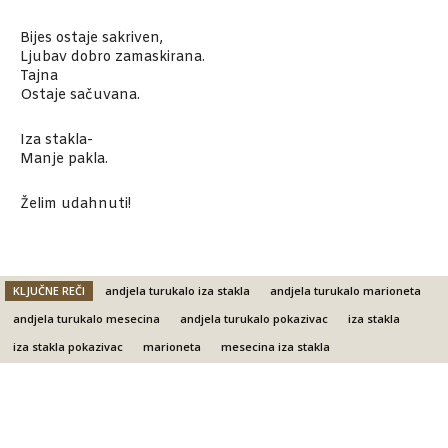
Bijes ostaje sakriven,
Ljubav dobro zamaskirana.
Tajna
Ostaje sačuvana.
Iza stakla-
Manje pakla.
Želim udahnuti!
KLJUČNE REČI
andjela turukalo iza stakla
andjela turukalo marioneta
andjela turukalo mesecina
andjela turukalo pokazivac
iza stakla
iza stakla pokazivac
marioneta
mesecina iza stakla
Facebook
X
Email