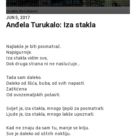
Iza stakla, Boris Boskovic
JUN 5, 2017
Anđela Turukalo: Iza stakla
Najlakše je biti posmatrač.
Najsigurnije.
Iza stakla vidim sve,
Dok druga strana ni ne naslućuje…
Tada sam daleko.
Daleko od lišća, buba, od svih napasti.
Zaštićena
Od ovozemaljskih pošasti.
Svijet je, iza stakla, mnogo ljepši za posmatrati.
Ljude je, iza stakla, mnogo lakše upoznati.
Kad ne znaju da sam tu, manje se kriju.
Sve je daleko od oštrih noktiju.