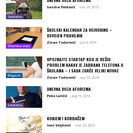
DNEVNA DOZA AFORIZMA
Sandra Petković
-
nov 29, 2015
Satatatira
ŠKOLSKI KALENDAR ZA VOJVODINU –
USVOJEN PRAVILNIK
Zoran Todorović
-
jun 4, 2019
Otvorena vrata
UPOZNAJTE STARTAP KOJI JE REŠIO
PROBLEM KAKAV JE ZABRANA TELEFONA U
ŠKOLAMA – I SADA ZGRĆE VELIKI NOVAC
Magazin
Zoran Todorović
-
sep 10, 2024
DNEVNA DOZA AFORIZMA
Peko Laličić
-
avg 15, 2016
Satatatira
KONJEM I KORBAČEM
Ivan Veljković
-
mar 25, 2022