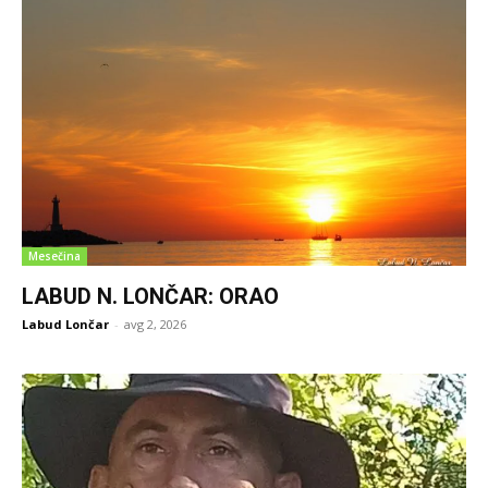
Mesečina
LABUD N. LONČAR: ORAO
Labud Lončar
-
avg 2, 2026