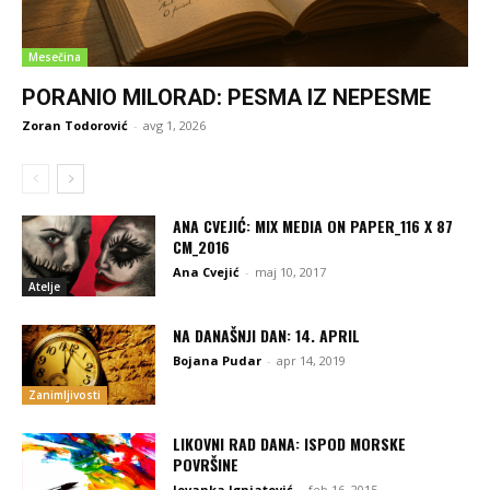
Mesečina
PORANIO MILORAD: PESMA IZ NEPESME
Zoran Todorović
-
avg 1, 2026
ANA CVEJIĆ: MIX MEDIA ON PAPER_116 X 87
CM_2016
Ana Cvejić
-
maj 10, 2017
Atelje
NA DANAŠNJI DAN: 14. APRIL
Bojana Pudar
-
apr 14, 2019
Zanimljivosti
LIKOVNI RAD DANA: ISPOD MORSKE
POVRŠINE
Jovanka Ignjatović
-
feb 16, 2015