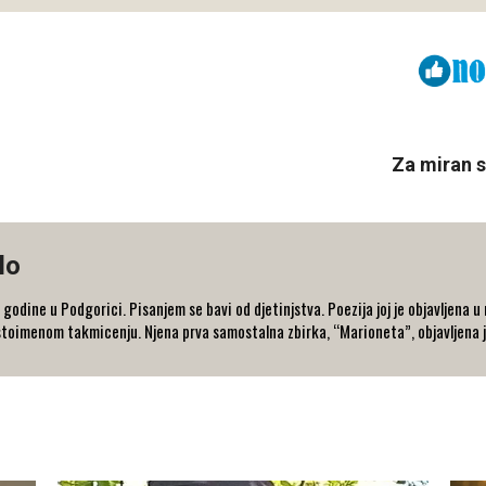
Viber
ReddIt
Za miran s
lo
odine u Podgorici. Pisanjem se bavi od djetinjstva. Poezija joj je objavljena 
stoimenom takmicenju. Njena prva samostalna zbirka, “Marioneta”, objavljena j