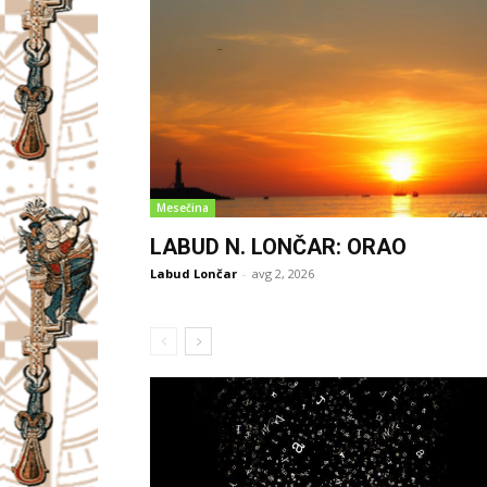
Mesečina
LABUD N. LONČAR: ORAO
Labud Lončar
-
avg 2, 2026