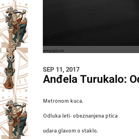
www.google.com
SEP 11, 2017
Anđela Turukalo: O
Metronom kuca.
Odluka leti- obeznanjena ptica
udara glavom o staklo.