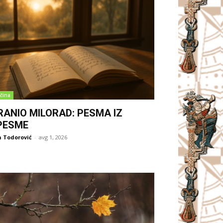
čina
RANIO MILORAD: PESMA IZ
PESME
 Todorović
-
avg 1, 2026