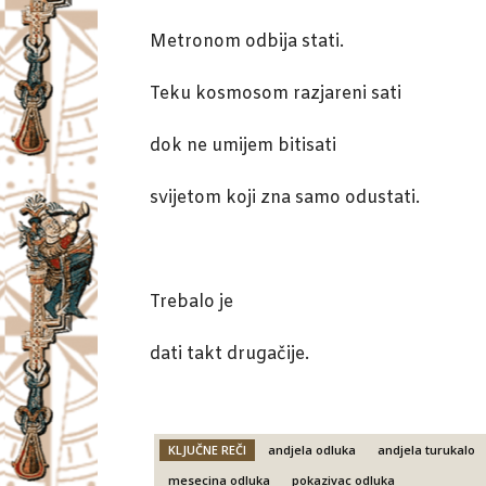
Metronom odbija stati.
Teku kosmosom razjareni sati
dok ne umijem bitisati
svijetom koji zna samo odustati.
Trebalo je
dati takt drugačije.
KLJUČNE REČI
andjela odluka
andjela turukalo
mesecina odluka
pokazivac odluka