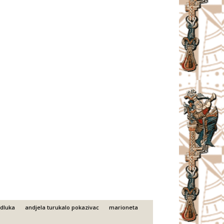
odluka
andjela turukalo pokazivac
marioneta