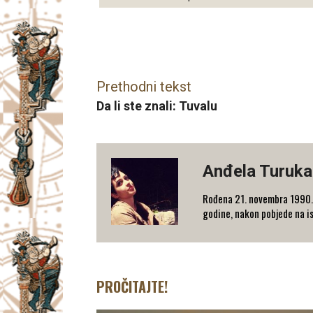
Facebook
X
Email
Prethodni tekst
Da li ste znali: Tuvalu
Anđela Turuka
Rođena 21. novembra 1990. g
godine, nakon pobjede na i
PROČITAJTE!