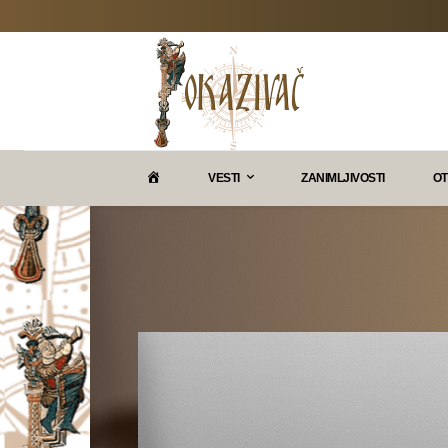
P
VESTI
ZANIMLJIVOSTI
OT
O
K
A
Z