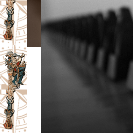
I
V
A
Č