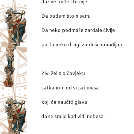
da sve bude što nije.
Da budem što nisam.
Da neko podmaže zarđale čivije
pa da neko drugi zapleše omađijan.
Živi želja o čovjeku
satkanom od srca i mesa
koji će naučiti glavu
da se smije kad vidi nebesa.