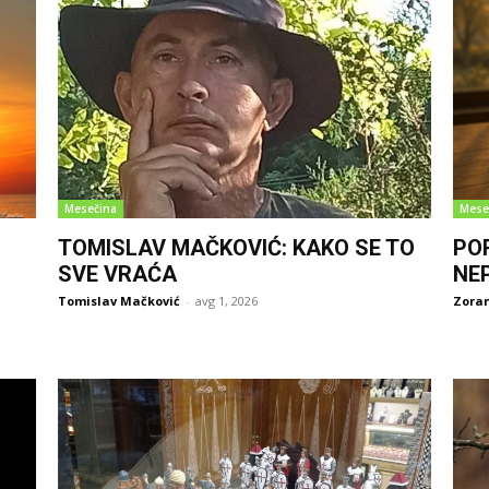
Mesečina
Mese
TOMISLAV MAČKOVIĆ: KAKO SE TO
PO
SVE VRAĆA
NE
Tomislav Mačković
-
avg 1, 2026
Zoran