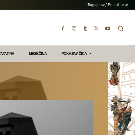
Ulogujte se / Pridružite se
TATATIRA
MESEČINA
POKAZIVAČICA