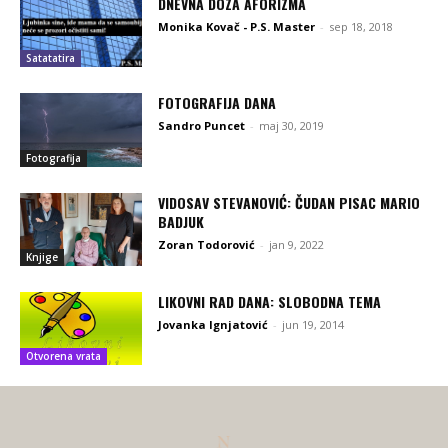
DNEVNA DOZA AFORIZMA
Monika Kovač - P.S. Master
-
sep 18, 2018
Satatatira
FOTOGRAFIJA DANA
Sandro Puncet
-
maj 30, 2019
Fotografija
VIDOSAV STEVANOVIĆ: ČUDAN PISAC MARIO
BADJUK
Zoran Todorović
-
jan 9, 2022
Knjige
LIKOVNI RAD DANA: SLOBODNA TEMA
Jovanka Ignjatović
-
jun 19, 2014
Otvorena vrata