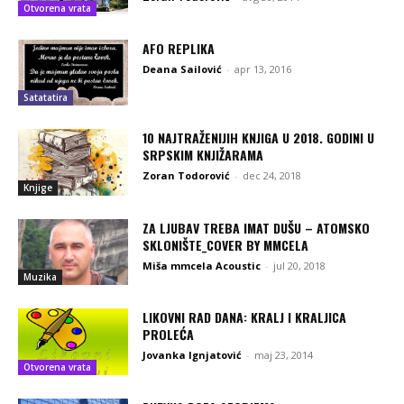
Otvorena vrata
AFO REPLIKA
Deana Sailović
-
apr 13, 2016
Satatatira
10 NAJTRAŽENIJIH KNJIGA U 2018. GODINI U
SRPSKIM KNJIŽARAMA
Zoran Todorović
-
dec 24, 2018
Knjige
ZA LJUBAV TREBA IMAT DUŠU – ATOMSKO
SKLONIŠTE_COVER BY MMCELA
Miša mmcela Acoustic
-
jul 20, 2018
Muzika
LIKOVNI RAD DANA: KRALJ I KRALJICA
PROLEĆA
Jovanka Ignjatović
-
maj 23, 2014
Otvorena vrata