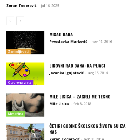
Zoran Todorović
-
jul 16, 2025
MISAO DANA
Prvoslavka Marković
-
nov 19, 2016
Zanimljivosti
LIKOVNI RAD DANA: NA PIJACI
Jovanka Ignjatović
-
avg 15, 2014
Otvorena vrata
MILE LISICA – ZAGRLI ME TESNO
Mile Lisica
-
feb 8, 2018
Mesečina
ČETIRI GODINE ŠKOLSKOG ŽIVOTA SU IZA
NAS
Zoran Todorović
-
avg 30, 2014