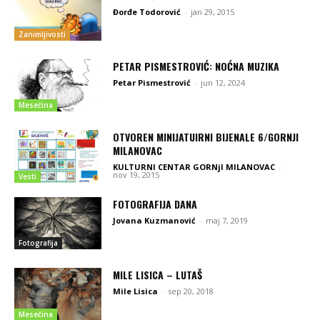
Đorđe Todorović
-
jan 29, 2015
Zanimljivosti
PETAR PISMESTROVIĆ: NOĆNA MUZIKA
Petar Pismestrović
-
jun 12, 2024
Mesečina
OTVOREN MINIJATUIRNI BIJENALE 6/GORNJI
MILANOVAC
KULTURNI CENTAR GORNjI MILANOVAC
-
nov 19, 2015
Vesti
FOTOGRAFIJA DANA
Jovana Kuzmanović
-
maj 7, 2019
Fotografija
MILE LISICA – LUTAŠ
Mile Lisica
-
sep 20, 2018
Mesečina