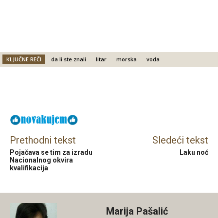
KLJUČNE REČI
da li ste znali
litar
morska
voda
Facebook
X
Email
Prethodni tekst
Sledeći tekst
Pojačava se tim za izradu
Laku noć
Nacionalnog okvira
kvalifikacija
Marija Pašalić