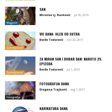
SAN
Miroslav Lj. Ranković
-
jul 30, 2016
Magazin
VIC DANA: HLEB OD SUTRA
Đorđe Todorović
-
nov 22, 2017
Zanimljivosti
ZA MIRAN SAN I DOBAR DAN: NARUTO 25.
EPIZODA
Đorđe Todorović
-
jul 1, 2015
Zanimljivosti
FOTOGRAFIJA DANA
Dragana Trajković
-
avg 7, 2017
Fotografija
KARIKATURA DANA