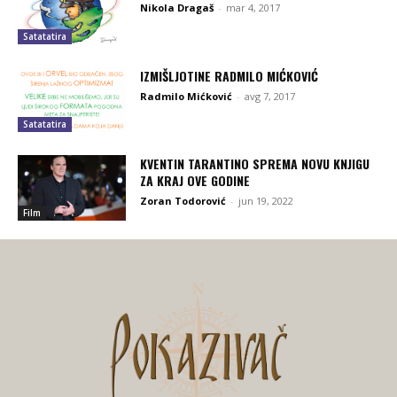
Nikola Dragaš
-
mar 4, 2017
Satatatira
IZMIŠLJOTINE RADMILO MIĆKOVIĆ
Radmilo Mićković
-
avg 7, 2017
Satatatira
KVENTIN TARANTINO SPREMA NOVU KNJIGU
ZA KRAJ OVE GODINE
Zoran Todorović
-
jun 19, 2022
Film