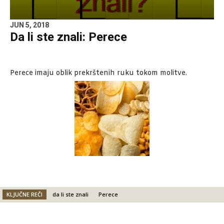
JUN 5, 2018
Da li ste znali: Perece
Perece imaju oblik prekrštenih ruku tokom molitve.
KLJUČNE REČI
da li ste znali
Perece