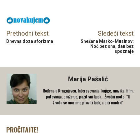
Facebook
X
Email
Prethodni tekst
Sledeći tekst
Dnevna doza aforizma
Snežana Marko-Musinov:
Noć bez sna, dan bez
spoznaje
Marija Pašalić
​Rođena u Kragujevcu. Interesovanja: knjige, muzika, film,
putovanja, druženje, pozitivni ljudi... Životni moto: "U
životu se moramo praviti ludi, a biti mudri!"
PROČITAJTE!