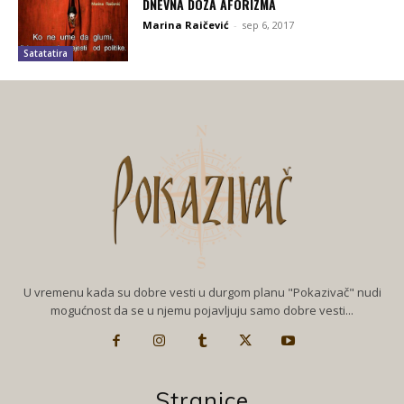
DNEVNA DOZA AFORIZMA
Marina Raičević
-
sep 6, 2017
Satatatira
U vremenu kada su dobre vesti u durgom planu "Pokazivač" nudi
mogućnost da se u njemu pojavljuju samo dobre vesti...
Stranice