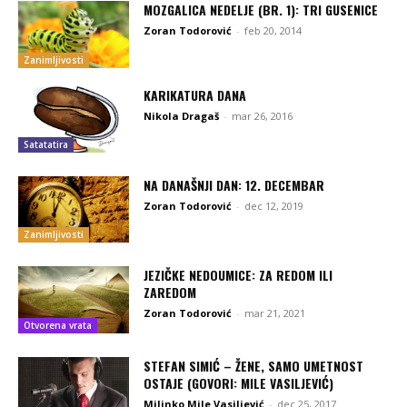
MOZGALICA NEDELJE (BR. 1): TRI GUSENICE
Zoran Todorović
-
feb 20, 2014
Zanimljivosti
KARIKATURA DANA
Nikola Dragaš
-
mar 26, 2016
Satatatira
NA DANAŠNJI DAN: 12. DECEMBAR
Zoran Todorović
-
dec 12, 2019
Zanimljivosti
JEZIČKE NEDOUMICE: ZA REDOM ILI
ZAREDOM
Zoran Todorović
-
mar 21, 2021
Otvorena vrata
STEFAN SIMIĆ – ŽENE, SAMO UMETNOST
OSTAJE (GOVORI: MILE VASILJEVIĆ)
Milinko Mile Vasiljević
-
dec 25, 2017