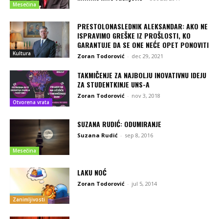
Mesečina
PRESTOLONASLEDNIK ALEKSANDAR: AKO NE
ISPRAVIMO GREŠKE IZ PROŠLOSTI, KO
GARANTUJE DA SE ONE NEĆE OPET PONOVITI
Kultura
Zoran Todorović
-
dec 29, 2021
TAKMIČENJE ZA NAJBOLJU INOVATIVNU IDEJU
ZA STUDENTKINJE UNS-A
Zoran Todorović
-
nov 3, 2018
Otvorena vrata
SUZANA RUDIĆ: ODUMIRANJE
Suzana Rudić
-
sep 8, 2016
Mesečina
LAKU NOĆ
Zoran Todorović
-
jul 5, 2014
Zanimljivosti