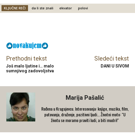
KLJUČNE REČI
da li ste znali
ekvator
polovi
Facebook
X
Email
Prethodni tekst
Sledeći tekst
Još malo ljutine i… malo
DANI U SIVOM
sumnjivog zadovoljstva
Marija Pašalić
​Rođena u Kragujevcu. Interesovanja: knjige, muzika, film,
putovanja, druženje, pozitivni ljudi... Životni moto: "U
životu se moramo praviti ludi, a biti mudri!"