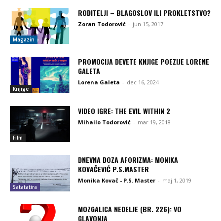
RODITELJI – BLAGOSLOV ILI PROKLETSTVO?
Zoran Todorović
-
jun 15, 2017
Magazin
PROMOCIJA DEVETE KNJIGE POEZIJE LORENE
GALETA
Lorena Galeta
-
dec 16, 2024
Knjige
VIDEO IGRE: THE EVIL WITHIN 2
Mihailo Todorović
-
mar 19, 2018
Film
DNEVNA DOZA AFORIZMA: MONIKA
KOVAČEVIĆ P.S.MASTER
Monika Kovač - P.S. Master
-
maj 1, 2019
Satatatira
MOZGALICA NEDELJE (BR. 226): VO
GLAVONJA