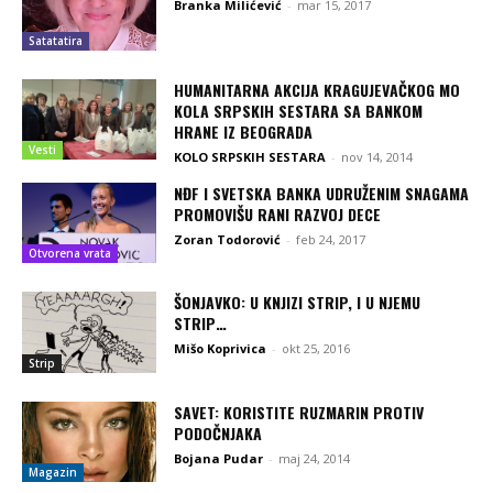
Branka Milićević
-
mar 15, 2017
Satatatira
HUMANITARNA AKCIJA KRAGUJEVAČKOG MO
KOLA SRPSKIH SESTARA SA BANKOM
HRANE IZ BEOGRADA
Vesti
KOLO SRPSKIH SESTARA
-
nov 14, 2014
NĐF I SVETSKA BANKA UDRUŽENIM SNAGAMA
PROMOVIŠU RANI RAZVOJ DECE
Zoran Todorović
-
feb 24, 2017
Otvorena vrata
ŠONJAVKO: U KNJIZI STRIP, I U NJEMU
STRIP…
Mišo Koprivica
-
okt 25, 2016
Strip
SAVET: KORISTITE RUZMARIN PROTIV
PODOČNJAKA
Bojana Pudar
-
maj 24, 2014
Magazin