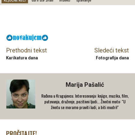
KLJUČNE REČI
da li ste znali
insekti
spavanje
Facebook
X
Email
Prethodni tekst
Sledeći tekst
Karikatura dana
Fotografija dana
Marija Pašalić
​Rođena u Kragujevcu. Interesovanja: knjige, muzika, film,
putovanja, druženje, pozitivni ljudi... Životni moto: "U
životu se moramo praviti ludi, a biti mudri!"
PROČITAJTE!