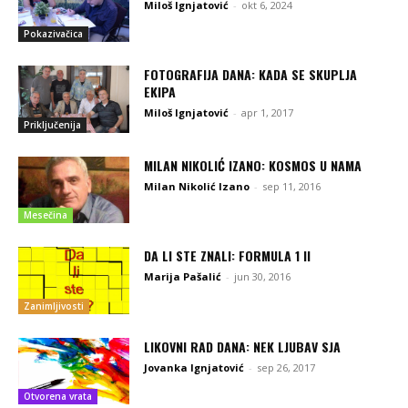
Miloš Ignjatović
-
okt 6, 2024
Pokazivačica
FOTOGRAFIJA DANA: KADA SE SKUPLJA
EKIPA
Miloš Ignjatović
-
apr 1, 2017
Priključenija
MILAN NIKOLIĆ IZANO: KOSMOS U NAMA
Milan Nikolić Izano
-
sep 11, 2016
Mesečina
DA LI STE ZNALI: FORMULA 1 II
Marija Pašalić
-
jun 30, 2016
Zanimljivosti
LIKOVNI RAD DANA: NEK LJUBAV SJA
Jovanka Ignjatović
-
sep 26, 2017
Otvorena vrata