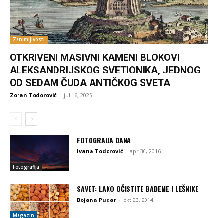
Zanimljivosti
OTKRIVENI MASIVNI KAMENI BLOKOVI
ALEKSANDRIJSKOG SVETIONIKA, JEDNOG
OD SEDAM ČUDA ANTIČKOG SVETA
Zoran Todorović
-
jul 16, 2025
FOTOGRAIJA DANA
Ivana Todorović
-
apr 30, 2016
Fotografija
SAVET: LAKO OČISTITE BADEME I LEŠNIKE
Bojana Pudar
-
okt 23, 2014
Magazin