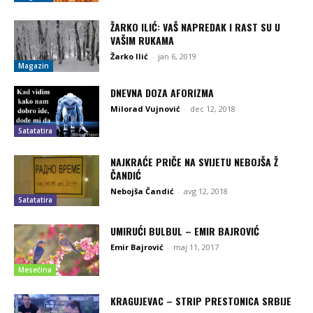
ŽARKO ILIĆ: VAŠ NAPREDAK I RAST SU U
VAŠIM RUKAMA
Žarko Ilić
-
jan 6, 2019
Magazin
DNEVNA DOZA AFORIZMA
Milorad Vujnović
-
dec 12, 2018
Satatatira
NAJKRAĆE PRIČE NA SVIJETU NEBOJŠA Ž
ČANDIĆ
Nebojša Čandić
-
avg 12, 2018
Satatatira
UMIRUĆI BULBUL – EMIR BAJROVIĆ
Emir Bajrović
-
maj 11, 2017
Mesečina
KRAGUJEVAC – STRIP PRESTONICA SRBIJE