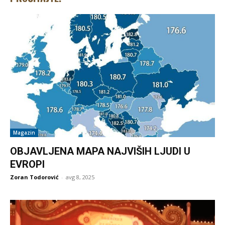
Magazin
OBJAVLJENA MAPA NAJVIŠIH LJUDI U
EVROPI
Zoran Todorović
-
avg 8, 2025