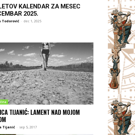
LETOV KALENDAR ZA MESEC
CEMBAR 2025.
 Todorović
-
dec 1, 2025
čina
ICA TIJANIĆ: LAMENT NAD MOJOM
OM
a Tijanić
-
sep 5, 2017