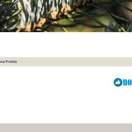
ana Protića
Viber
ReddIt