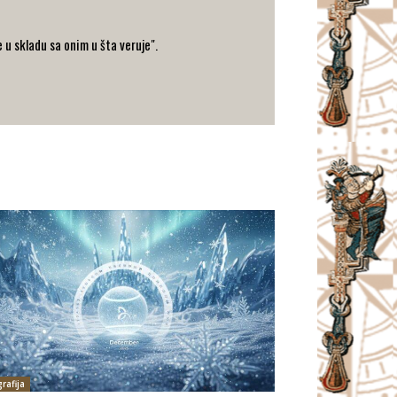
 u skladu sa onim u šta veruje".
rafija