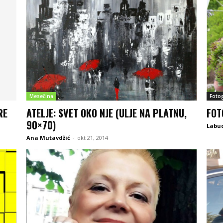
Mesečina
Fotog
RE
ATELJE: SVET OKO NJE (ULJE NA PLATNU,
FOT
90×70)
Labu
Ana Mutavdžić
-
okt 21, 2014