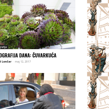
rafija
OGRAFIJA DANA: ČUVARKUĆA
d Lončar
-
maj 12, 2017