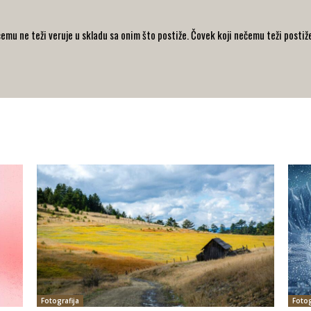
emu ne teži veruje u skladu sa onim što postiže. Čovek koji nečemu teži postiže
Fotografija
Fotog