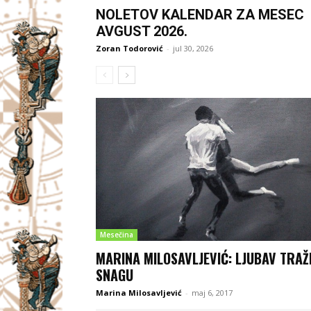
NOLETOV KALENDAR ZA MESEC
AVGUST 2026.
Zoran Todorović
-
jul 30, 2026
Mesečina
MARINA MILOSAVLJEVIĆ: LJUBAV TRAŽ
SNAGU
Marina Milosavljević
-
maj 6, 2017