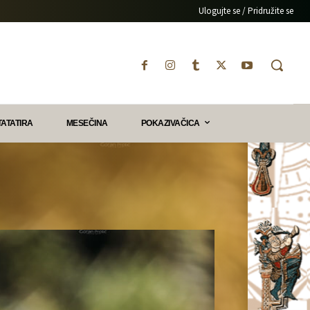
Ulogujte se / Pridružite se
TATATIRA
MESEČINA
POKAZIVAČICA