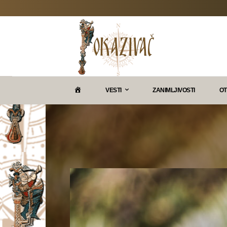
P
VESTI
ZANIMLJIVOSTI
OT
O
K
A
Z