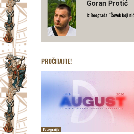
Goran Protić
Iz Beograda. "Čovek koji nič
PROČITAJTE!
Fotografija