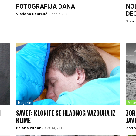
FOTOGRAFIJA DANA
NO
DE
Slađana Pantelić
-
dec 7, 2025
Zoran
Magazin
Mese
I
SAVET: KLONITE SE HLADNOG VAZDUHA IZ
ZOR
KLIME
JAV
Bojana Pudar
-
avg 14, 2015
Zoric