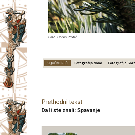
Foto: Goran Protić
KLJUČNE REČI
Fotografija dana
Fotografije Gor
Facebook
X
Email
Prethodni tekst
Da li ste znali: Spavanje