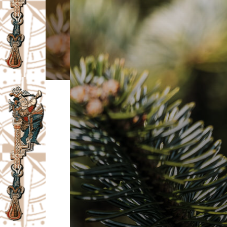
I
V
A
Č