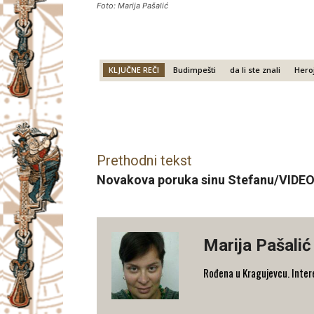
Foto: Marija Pašalić
KLJUČNE REČI
Budimpešti
da li ste znali
Hero
Facebook
X
Email
Prethodni tekst
Novakova poruka sinu Stefanu/VIDEO
Marija Pašalić
​Rođena u Kragujevcu. Interes