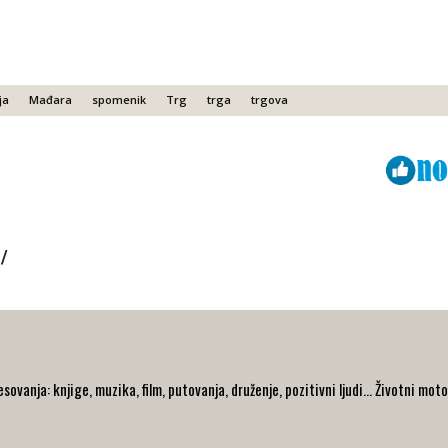
ja
Mađara
spomenik
Trg
trga
trgova
Viber
ReddIt
/
ovanja: knjige, muzika, film, putovanja, druženje, pozitivni ljudi... Životni moto