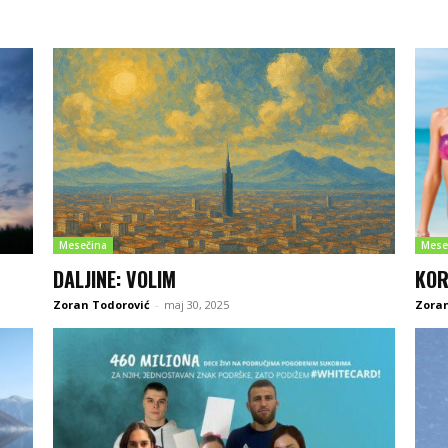
Mesečina
Mese
DALJINE: VOLIM
KOR
Zoran Todorović
-
maj 30, 2025
Zoran