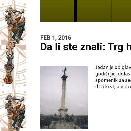
FEB 1, 2016
Da li ste znali: Trg
Jedan je od gla
godišnjici dola
spomenik sa sed
drži krst, a u d