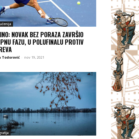
jučenija
INO: NOVAK BEZ PORAZA ZAVRŠIO
PNU FAZU, U POLUFINALU PROTIV
REVA
 Todorović
-
nov 19, 2021
rafija