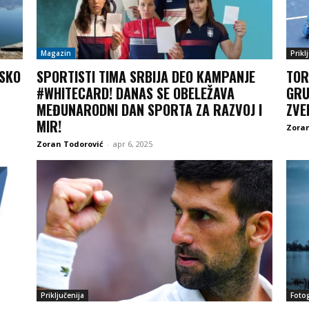
Magazin
Prikl
RSKO
SPORTISTI TIMA SRBIJA DEO KAMPANJE
TOR
#WHITECARD! DANAS SE OBELEŽAVA
GRU
MEĐUNARODNI DAN SPORTA ZA RAZVOJ I
ZVE
MIR!
Zoran
Zoran Todorović
-
apr 6, 2025
Priključenija
Fotog