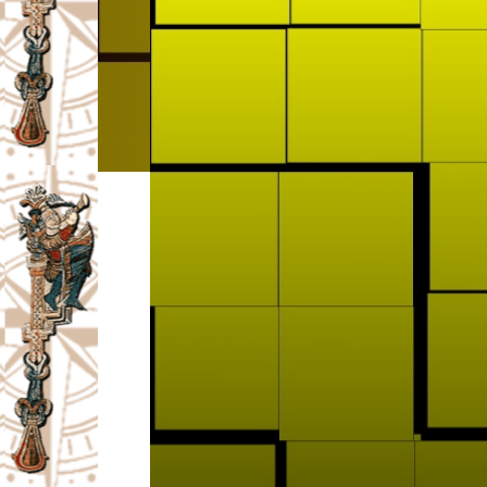
I
V
A
Č