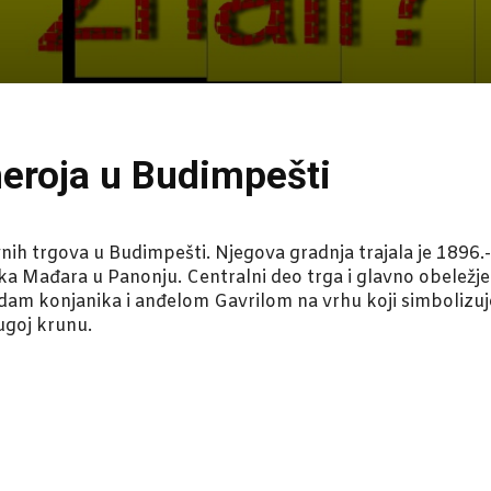
 heroja u Budimpešti
vnih trgova u Budimpešti. Njegova gradnja trajala je 1896.-
ska Mađara u Panonju. Centralni deo trga i glavno obeležj
am konjanika i anđelom Gavrilom na vrhu koji simbolizuje 
rugoj krunu.