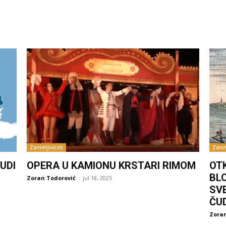
Zanimljivosti
Zanim
UDI
OPERA U KAMIONU KRSTARI RIMOM
OT
BL
Zoran Todorović
-
jul 18, 2025
SV
ČU
Zoran