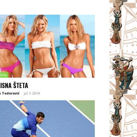
čina
ISNA ŠTETA
 Todorović
-
jul 7, 2014