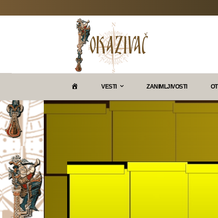
P
VESTI
ZANIMLJIVOSTI
OT
O
K
A
Z