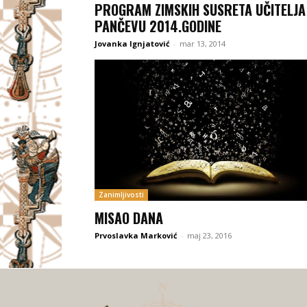
PROGRAM ZIMSKIH SUSRETA UČITELJA
PANČEVU 2014.GODINE
Jovanka Ignjatović
-
mar 13, 2014
Zanimljivosti
MISAO DANA
Prvoslavka Marković
-
maj 23, 2016