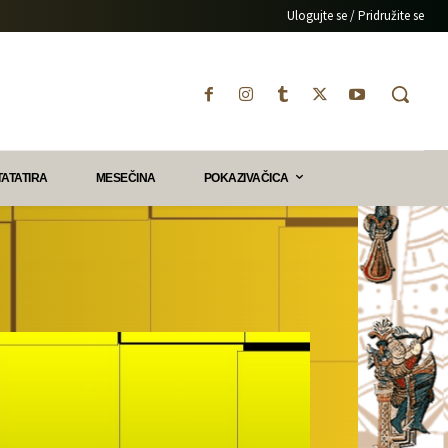
Ulogujte se / Pridružite se
TATATIRA
MESEČINA
POKAZIVAČICA