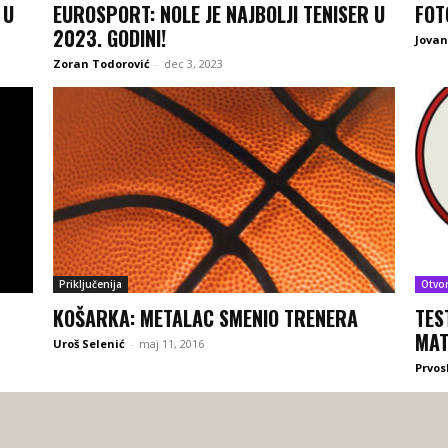
 U
EUROSPORT: NOLE JE NAJBOLJI TENISER U
FOT
2023. GODINI!
Jova
Zoran Todorović
-
dec 3, 2023
Priključenija
Otvo
KOŠARKA: METALAC SMENIO TRENERA
TES
MAT
Uroš Selenić
-
maj 11, 2016
Prvos