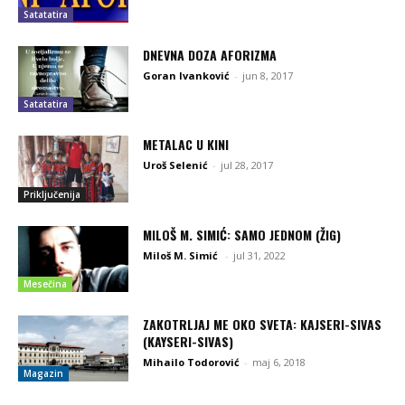
Satatatira
DNEVNA DOZA AFORIZMA
Goran Ivanković
-
jun 8, 2017
Satatatira
METALAC U KINI
Uroš Selenić
-
jul 28, 2017
Priključenija
MILOŠ M. SIMIĆ: SAMO JEDNOM (ŽIG)
Miloš M. Simić
-
jul 31, 2022
Mesečina
ZAKOTRLJAJ ME OKO SVETA: KAJSERI-SIVAS
(KAYSERI-SIVAS)
Mihailo Todorović
-
maj 6, 2018
Magazin