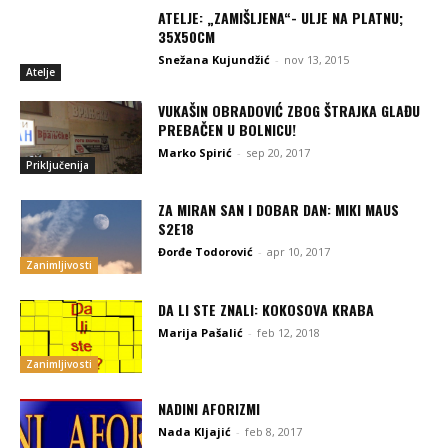
ATELJE: „ZAMIŠLJENA“- ULJE NA PLATNU;
35X50CM
Snežana Kujundžić
-
nov 13, 2015
Atelje
VUKAŠIN OBRADOVIĆ ZBOG ŠTRAJKA GLAĐU
PREBAČEN U BOLNICU!
Marko Spirić
-
sep 20, 2017
Priključenija
ZA MIRAN SAN I DOBAR DAN: MIKI MAUS
S2E18
Đorđe Todorović
-
apr 10, 2017
Zanimljivosti
DA LI STE ZNALI: KOKOSOVA KRABA
Marija Pašalić
-
feb 12, 2018
Zanimljivosti
NADINI AFORIZMI
Nada Kljajić
-
feb 8, 2017