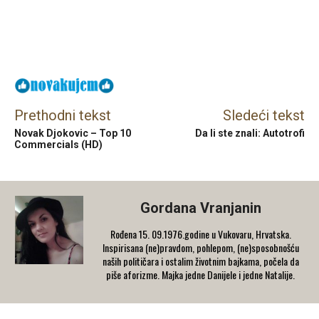
Facebook
X
Email
Prethodni tekst
Sledeći tekst
Novak Djokovic – Top 10
Da li ste znali: Autotrofi
Commercials (HD)
Gordana Vranjanin
Rođena 15. 09.1976.godine u Vukovaru, Hrvatska.
Inspirisana (ne)pravdom, pohlepom, (ne)sposobnošću
naših političara i ostalim životnim bajkama, počela da
piše aforizme. Majka jedne Danijele i jedne Natalije.