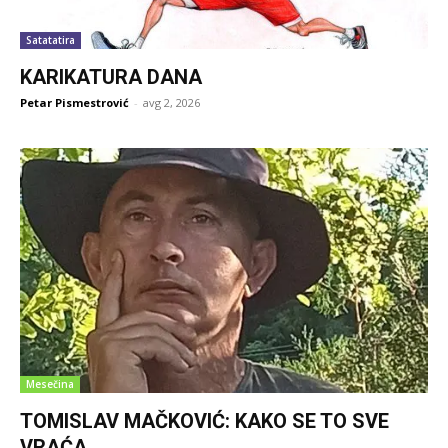
Satatatira
KARIKATURA DANA
Petar Pismestrović
-
avg 2, 2026
Mesečina
TOMISLAV MAČKOVIĆ: KAKO SE TO SVE
VRAĆA