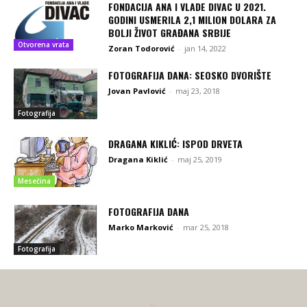
FONDACIJA ANA I VLADE DIVAC U 2021.
GODINI USMERILA 2,1 MILION DOLARA ZA
BOLJI ŽIVOT GRAĐANA SRBIJE
Otvorena vrata
Zoran Todorović
-
jan 14, 2022
FOTOGRAFIJA DANA: SEOSKO DVORIŠTE
Jovan Pavlović
-
maj 23, 2018
Fotografija
DRAGANA KIKLIĆ: ISPOD DRVETA
Dragana Kiklić
-
maj 25, 2019
Mesečina
FOTOGRAFIJA DANA
Marko Marković
-
mar 25, 2018
Fotografija