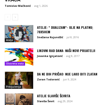
Tomislav Mačković
-
avg 1, 2026
ATELJE: “ DUALIZAM“- ULJE NA PLATNU;
70X50CM
Snežana Kujundžić
-
jul 8, 2016
Atelje
LIKOVNI RAD DANA: NAŠI NOVI PRIJATELJI
Jovanka Ignjatović
-
avg 8, 2017
Otvorena vrata
DA NE BIH PRIČAO: NIJE LAKO BITI ZLATAN
Zoran Todorović
-
jun 9, 2024
Priključenija
ATELJE SLAVIŠE ŠEVRTA
Slaviša Ševrt
-
avg 29, 2024