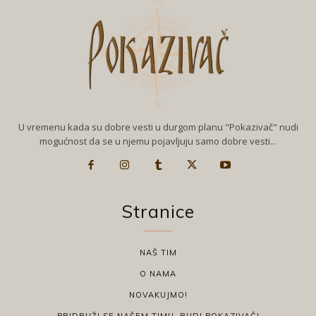
U vremenu kada su dobre vesti u durgom planu "Pokazivač" nudi
mogućnost da se u njemu pojavljuju samo dobre vesti...
Stranice
NAŠ TIM
O NAMA
NOVAKUJMO!