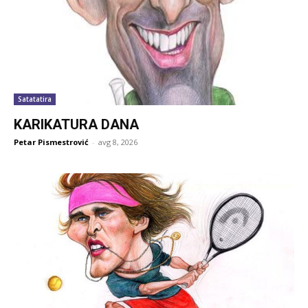
Satatatira
KARIKATURA DANA
Petar Pismestrović
-
avg 8, 2026