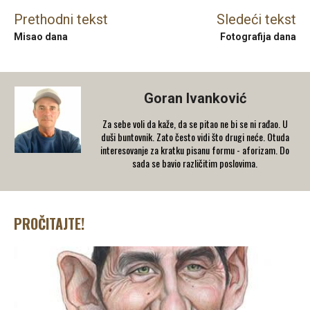
Prethodni tekst
Sledeći tekst
Misao dana
Fotografija dana
Goran Ivanković
Za sebe voli da kaže, da se pitao ne bi se ni rađao. U
duši buntovnik. Zato često vidi što drugi neće. Otuda
interesovanje za kratku pisanu formu - aforizam. Do
sada se bavio različitim poslovima.
PROČITAJTE!