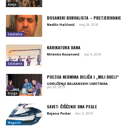
Atelje
BOSANSKI BUKVALISTA – PRETJERIVANJE
Nedžis Halilović
-
maj 28, 2018
Satatatira
KARIKATURA DANA
Milenko Kosanović
-
sep 4, 2018
Satatatira
POEZIJA NERMINA DELIĆA I „MILI DUELI“
UDRUŽENjE BALKANSKIH UMETNIKA
-
jan 29, 2015
Knjige
SAVET: ČIŠĆENJE DNA PEGLE
Bojana Pudar
-
dec 3, 2014
Magazin